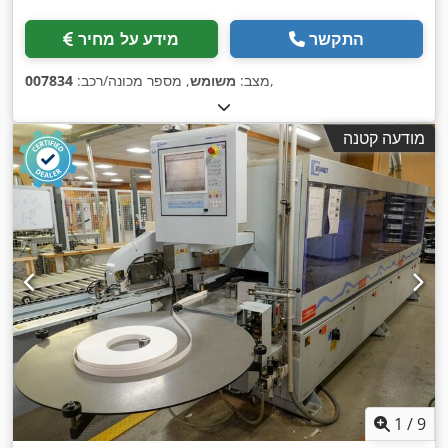
התקשר
מידע על מחיר
,
מצב:
משומש
, מספר מכונה/רכב:
007834
מודעה קטנה
1
/
9