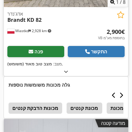
1
/
8
אדג'נדר
Brandt
KD 82
‏2,900 ‏€
Miastko
2,928 km
VB בתוספת מע"מ
התקשר
פנה
,
מצב:
מצב טוב מאוד (משומש)
גלה מכונות משומשות נוספות
מכונת קנטים
מכונות הדבקת קנטים
ה
מודעה קטנה