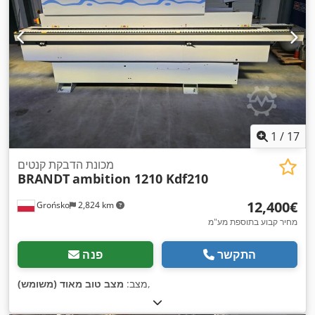
1
/
17
מכונת הדבקת קנטים
BRANDT
ambition 1210 Kdf210
‏12,400 ‏€
Grońsko
2,824 km
מחיר קבוע בתוספת מע"מ
התקשר
פנה
,
מצב:
מצב טוב מאוד (משומש)