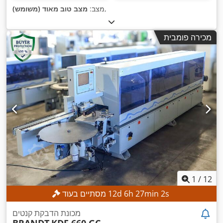
,
מצב:
מצב טוב מאוד (משומש)
מכירה פומבית
1
/
12
s
0
min
27
h
6
d
12
מסתיים בעוד
מכונת הדבקת קנטים