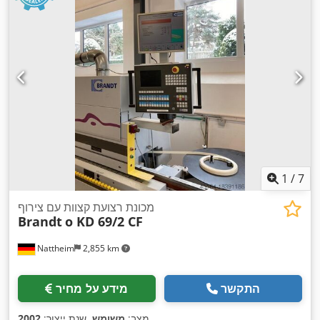
1
/
7
מכונת רצועת קצוות עם צירוף
Brandt
o KD 69/2 CF
Nattheim
2,855 km
התקשר
מידע על מחיר
,
מצב:
משומש
, שנת ייצור:
2002