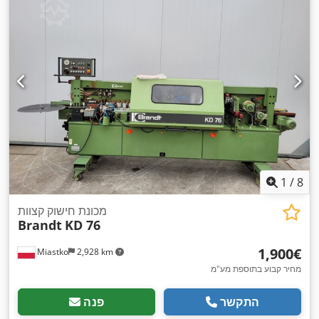
1
/
8
מכונת חישוק קצוות
Brandt
KD 76
‏1,900 ‏€
Miastko
2,928 km
מחיר קבוע בתוספת מע"מ
התקשר
פנה