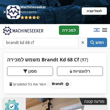
Machineseeker
לאפליקציה
בחינם בחנות
למכירה
חפש
משמש למכירה Brandt Kd 68 Cf
(97)
רלוונטיות
מסנן
Brandt
הסר את כל המסננים
מודעה קטנה