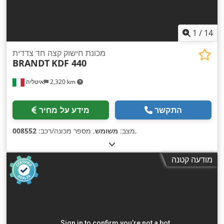
1
/
14
מכונת חישוק קצה חד צדדית
BRANDT
KDF 440
2,320 km
איטליה
התקשר
מידע על מחיר
,
מצב:
משומש
, מספר מכונה/רכב:
008552
מודעה קטנה