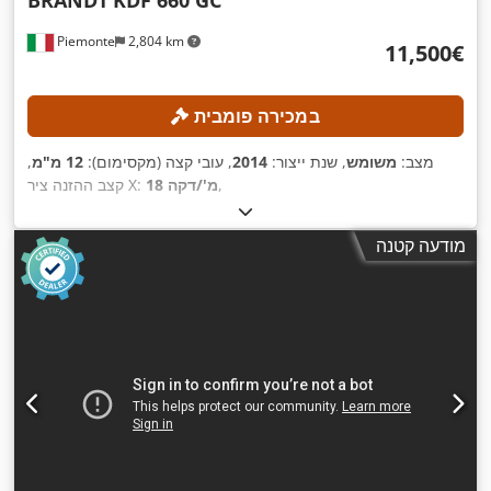
BRANDT
KDF 660 GC
Piemonte
2,804 km
‏11,500 ‏€
במכירה פומבית
מצב:
משומש
, שנת ייצור:
2014
, עובי קצה (מקסימום):
12 מ"מ
,
,
18 מ'/דקה
קצב ההזנה ציר X:
מודעה קטנה