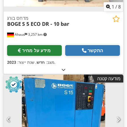
1
/
8
מדחס בורג
BOGE
S 5 ECO DR - 10 bar
Ahaus
3,257 km
התקשר
מידע על מחיר
,
מצב:
חדש
, שנת ייצור:
2023
מודעה קטנה