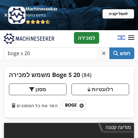
Machineseeker
לאפליקציה
בחינם בחנות
למכירה
חפש
משמש למכירה Boge S 20
(84)
רלוונטיות
מסנן
BOGE
הסר את כל המסננים
מודעה קטנה