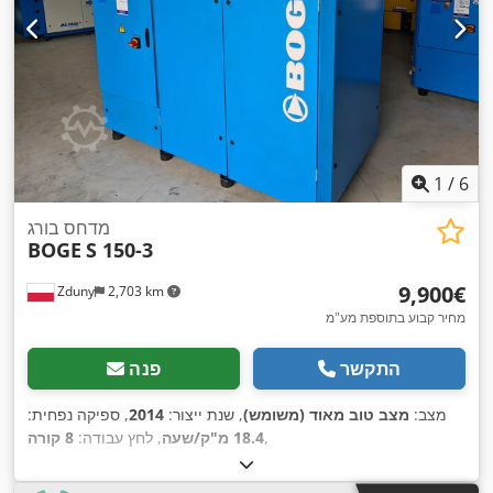
1
/
6
מדחס בורג
BOGE
S 150-3
‏9,900 ‏€
Zduny
2,703 km
מחיר קבוע בתוספת מע"מ
התקשר
פנה
מצב:
מצב טוב מאוד (משומש)
, שנת ייצור:
2014
, ספיקה נפחית:
,
18.4 מ"ק/שעה
, לחץ עבודה:
8 קורה