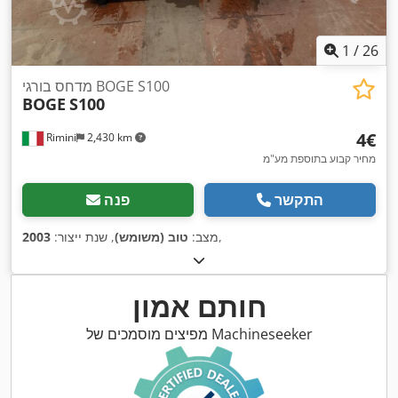
1
/
26
מדחס בורגי BOGE S100
BOGE
S100
‏4 ‏€
Rimini
2,430 km
מחיר קבוע בתוספת מע"מ
התקשר
פנה
,
מצב:
טוב (משומש)
, שנת ייצור:
2003
חותם אמון
מפיצים מוסמכים של Machineseeker