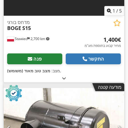
1
/
5
מדחס בורגי
BOGE
S15
‏1,400 ‏€
Stawiec
2,700 km
מחיר קבוע בתוספת מע"מ
התקשר
פנה
,
מצב:
מצב טוב מאוד (משומש)
מודעה קטנה