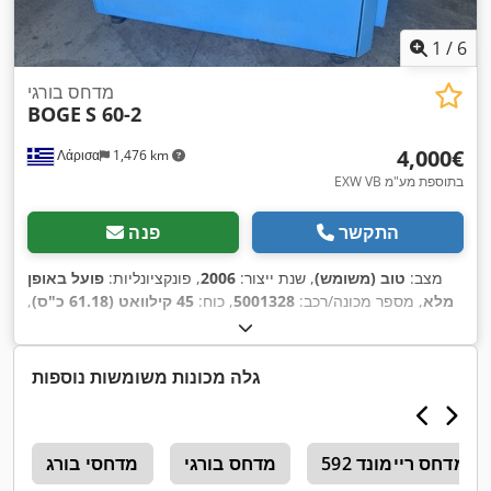
1
/
6
מדחס בורגי
BOGE
S 60-2
‏4,000 ‏€
Λάρισα
1,476 km
EXW VB בתוספת מע"מ
התקשר
פנה
מצב:
טוב (משומש)
, שנת ייצור:
2006
, פונקציונליות:
פועל באופן
מלא
, מספר מכונה/רכב:
5001328
, כוח:
45 קילוואט (61.18 כ"ס)
,
,
לחץ עבודה:
10 קורה
גלה מכונות משומשות נוספות
מדחס ריימונד 592
מדחס בורגי
מדחסי בורג
מ