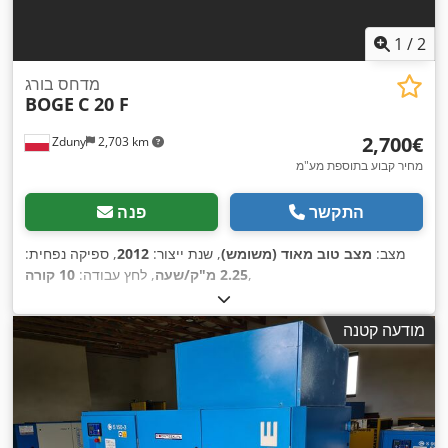
1
/
2
מדחס בורג
BOGE
C 20 F
‏2,700 ‏€
Zduny
2,703 km
מחיר קבוע בתוספת מע"מ
התקשר
פנה
מצב:
מצב טוב מאוד (משומש)
, שנת ייצור:
2012
, ספיקה נפחית:
,
2.25 מ"ק/שעה
, לחץ עבודה:
10 קורה
מודעה קטנה