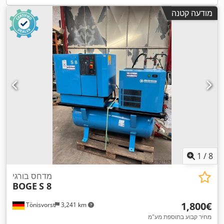
מודעה קטנה
1
/
8
מדחס בורגי
BOGE
S 8
‏1,800 ‏€
Tönisvorst
3,241 km
מחיר קבוע בתוספת מע"מ