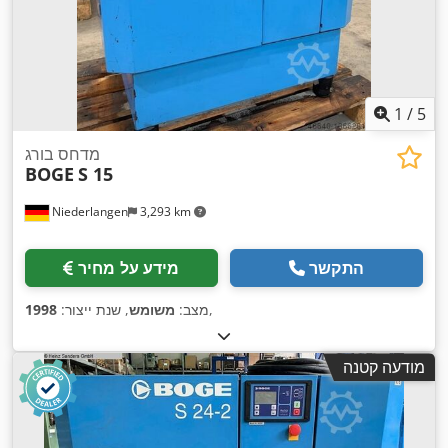
1
/
5
מדחס בורג
BOGE
S 15
Niederlangen
3,293 km
התקשר
מידע על מחיר
,
מצב:
משומש
, שנת ייצור:
1998
מודעה קטנה