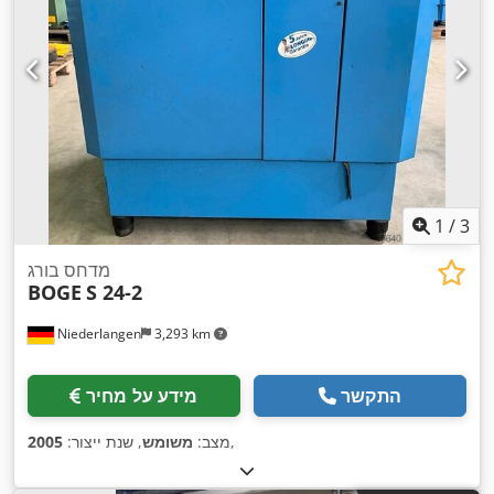
1
/
3
מדחס בורג
BOGE
S 24-2
Niederlangen
3,293 km
התקשר
מידע על מחיר
,
מצב:
משומש
, שנת ייצור:
2005