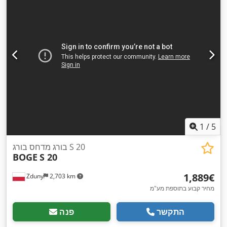
1
/
5
בורג מדחס בורג S 20
BOGE
S 20
‏1,889 ‏€
Zduny
2,703 km
מחיר קבוע בתוספת מע"מ
התקשר
פנה