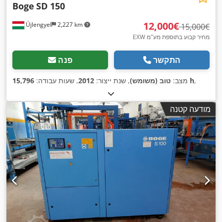
Boge
SD 150
‏12,000 ‏€
Újlengyel
2,227 km
‏15,000 ‏€
EXW מחיר קבוע בתוספת מע"מ
התקשר
פנה
,
15,796 h
מצב:
טוב (משומש)
, שנת ייצור:
2012
, שעות עבודה:
מודעה קטנה