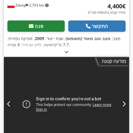
‏4,400 ‏€
Zduny
2,703 km
מחיר קבוע בתוספת מע"מ
התקשר
פנה
מצב:
מצב טוב מאוד (משומש)
, שנת ייצור:
2009
, ספיקה נפחית:
,
7.7 מ"ק/שעה
, לחץ עבודה:
8 קורה
מודעה קטנה