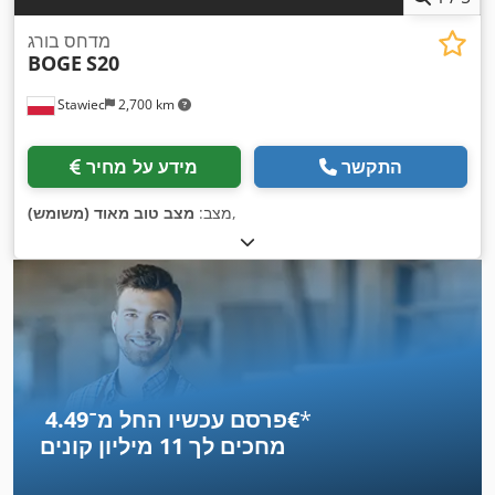
מדחס בורג
BOGE
S20
Stawiec
2,700 km
התקשר
מידע על מחיר
,
מצב:
מצב טוב מאוד (משומש)
*
פרסם עכשיו החל מ־‏4.49 ‏€
מחכים לך
11 מיליון קונים