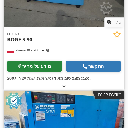
1
/
3
מַדחֵס
BOGE
S 90
Stawiec
2,700 km
התקשר
מידע על מחיר
,
מצב:
מצב טוב מאוד (משומש)
, שנת ייצור:
2007
מודעה קטנה