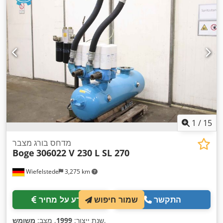
1
/
15
מדחס בורג מצבר
Boge
306022 V 230 L SL 270
Wiefelstede
3,275 km
התקשר
מידע על מחיר
שמור חיפוש
,
שנת ייצור:
1999
, מצב:
משומש