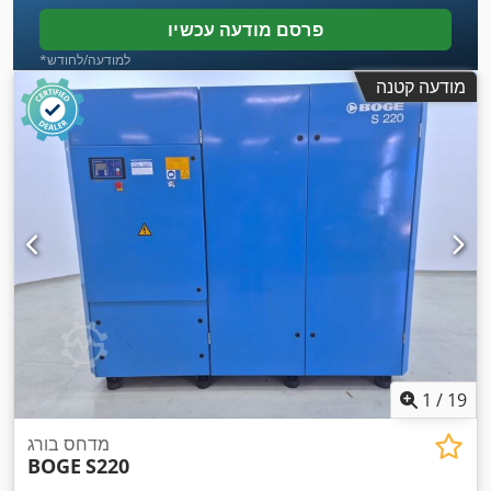
פרסם מודעה עכשיו
*למודעה/לחודש
מודעה קטנה
1
/
19
מדחס בורג
BOGE
S220