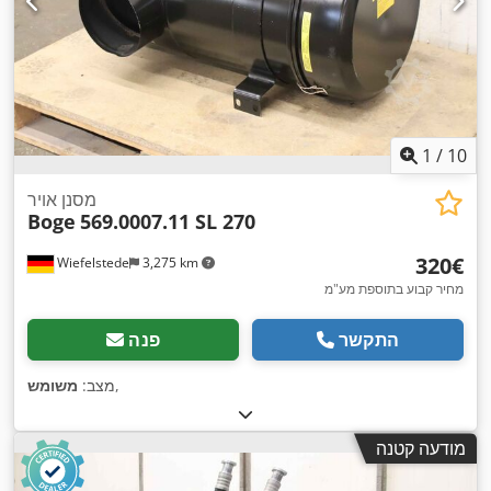
1
/
10
מסנן אויר
Boge
569.0007.11 SL 270
‏320 ‏€
Wiefelstede
3,275 km
מחיר קבוע בתוספת מע"מ
התקשר
פנה
,
מצב:
משומש
מודעה קטנה