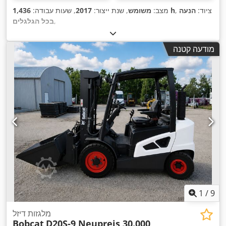
, ציוד:
הנעה
1,436 h
מצב:
משומש
, שנת ייצור:
2017
, שעות עבודה:
,
בכל הגלגלים
מודעה קטנה
1
/
9
מלגזות דיזל
Bobcat
D20S-9 Neupreis 30.000