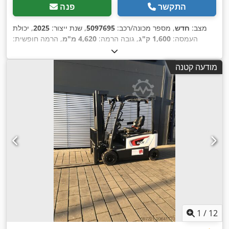
התקשר
פנה
מצב:
חדש
, מספר מכונה/רכב:
5097695
, שנת ייצור:
2025
, יכולת
העמסה:
1,600 ק"ג
, גובה הרמה:
4,620 מ"מ
, הרמה חופשית:
1,400 מ"מ
, מרכז העומס:
600 מ"מ
, סוג דלק:
חשמלי
, סוג תורן:
, אורך
25.6 V
טריפלקס
, גובה בנייה:
2,120 מ"מ
, מתח סוללה:
מודעה קטנה
,
המזלג:
1,150 מ"מ
, משקל כולל:
1,412 ק"ג
1
/
12