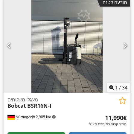
מודעה קטנה
,
מ"מ
, משקל כולל:
576 ק"ג
1
/
34
מעגלי משטחים
Bobcat
BSR16N-I
‏11,990 ‏€
Nürtingen
2,905 km
מחיר קבוע בתוספת מע"מ