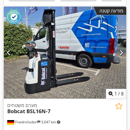
מודעה קטנה
1
/
8
מערם משטחים
Bobcat
BSL16N-7
Friedrichsdorf
3,047 km