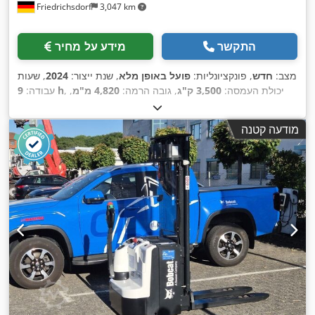
Friedrichsdorf
3,047 km
התקשר
מידע על מחיר
מצב:
חדש
, פונקציונליות:
פועל באופן מלא
, שנת ייצור:
2024
, שעות
, יכולת העמסה:
3,500 ק"ג
, גובה הרמה:
4,820 מ"מ
,
9 h
עבודה:
הרמה חופשית:
1,400 מ"מ
, סוג דלק:
דיזל
, סוג תורן:
טריפלקס
,
גובה בנייה:
2,350 מ"מ
, כוח:
45 קילוואט (61.18 כ"ס)
, רוחב
מודעה קטנה
מסגרת המזלג:
1,190 מ"מ
, אורך המזלג:
1,200 מ"מ
, משקל עצמי:
, רוחב בנייה:
Diesel
, סוג הנעה:
4,850 ק"ג
, אורך כולל:
2,750 מ"מ
,
1,290 מ"מ