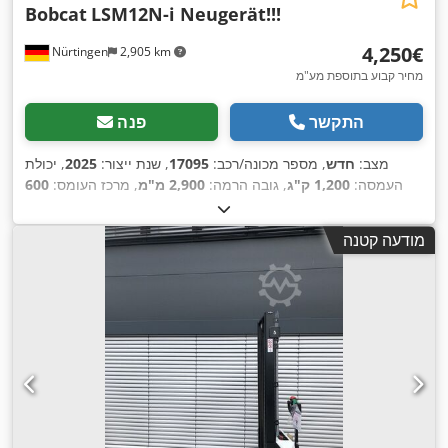
Bobcat
LSM12N-i Neugerät!!!
‏4,250 ‏€
Nürtingen
2,905 km
מחיר קבוע בתוספת מע"מ
התקשר
פנה
מצב:
חדש
, מספר מכונה/רכב:
17095
, שנת ייצור:
2025
, יכולת
העמסה:
1,200 ק"ג
, גובה הרמה:
2,900 מ"מ
, מרכז העומס:
600
מ"מ
, סוג דלק:
חשמלי
, סוג תורן:
סימפלקס
, גובה בנייה:
1,970
, אורך המזלג:
1,150 מ"מ
, משקל כולל:
665
24 V
מ"מ
, מתח סוללה:
מודעה קטנה
,
ק"ג