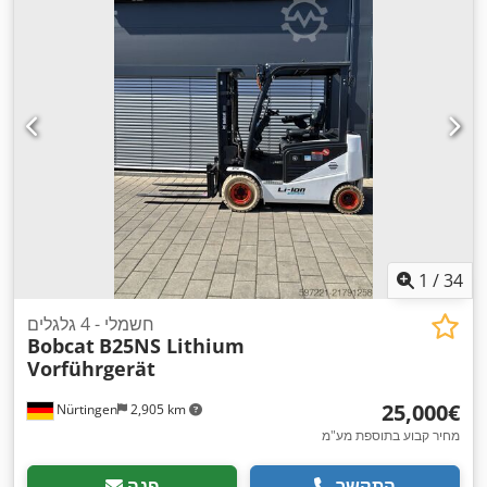
,
משקל כולל:
19,300 ק"ג
, ציוד:
תא נהג
1
/
34
חשמלי - 4 גלגלים
Bobcat
B25NS Lithium
Vorführgerät
‏25,000 ‏€
Nürtingen
2,905 km
מחיר קבוע בתוספת מע"מ
התקשר
פנה