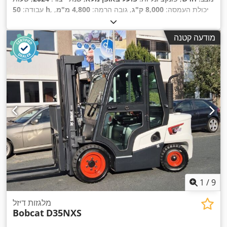
, יכולת העמסה:
8,000 ק"ג
, גובה הרמה:
4,800 מ"מ
,
50 h
עבודה:
הרמה חופשית:
1,570 מ"מ
, סוג דלק:
דיזל
, סוג תורן:
טריפלקס
,
גובה בנייה:
2,780 מ"מ
, כוח:
59 קילוואט (80.22 כ"ס)
, רוחב
מודעה קטנה
מסגרת המזלג:
2,240 מ"מ
, אורך המזלג:
2,400 מ"מ
, משקל עצמי:
,
Diesel
, סוג הנעה:
12,406 ק"ג
1
/
9
מלגזות דיזל
Bobcat
D35NXS