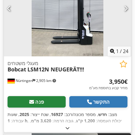
1
/
24
מעגלי משטחים
Bobcat
LSM12N NEUGERÄT!!!
‏3,950 ‏€
Nürtingen
2,905 km
מחיר קבוע בתוספת מע"מ
התקשר
פנה
מצב:
חדש
, מספר מכונה/רכב:
16927
, שנת ייצור:
2025
, שעות
, יכולת העמסה:
1,200 ק"ג
, גובה הרמה:
3,620 מ"מ
,
1 h
עבודה:
מרכז העומס:
600 מ"מ
, סוג דלק:
חשמלי
, סוג תורן:
סימפלקס
,
, אורך המזלג:
1,150
24 V
גובה בנייה:
2,280 מ"מ
, מתח סוללה: