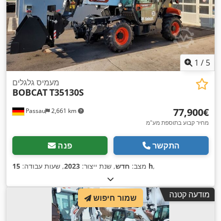
1
/
5
מעמיס גלגלים
BOBCAT
T35130S
‏77,900 ‏€
Passau
2,661 km
מחיר קבוע בתוספת מע"מ
התקשר
פנה
,
15 h
מצב:
חדש
, שנת ייצור:
2023
, שעות עבודה:
מודעה קטנה
שמור חיפוש