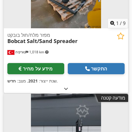
1
/
9
מפזר מלח/חול בובקט
Bobcat
Salt/Sand Spreader
1,018 km
טורקיה
התקשר
מידע על מחיר
,
שנת ייצור:
2021
, מצב:
חדש
מודעה קטנה