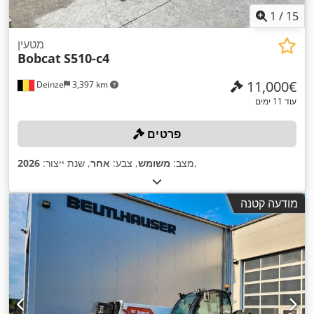
1
/
15
מטעין
Bobcat
S510-c4
‏11,000 ‏€
Deinze
3,397 km
עוד 11 ימים
פרטים
,
מצב:
משומש
, צבע:
אחר
, שנת ייצור:
2026
מודעה קטנה