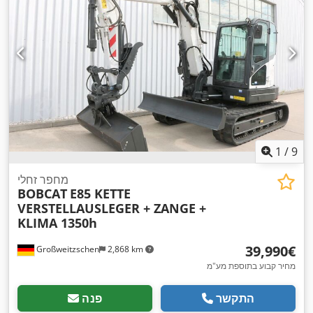
1
/
9
מחפר זחלי
BOBCAT
E85 KETTE
VERSTELLAUSLEGER + ZANGE +
KLIMA 1350h
‏39,990 ‏€
Großweitzschen
2,868 km
מחיר קבוע בתוספת מע"מ
התקשר
פנה