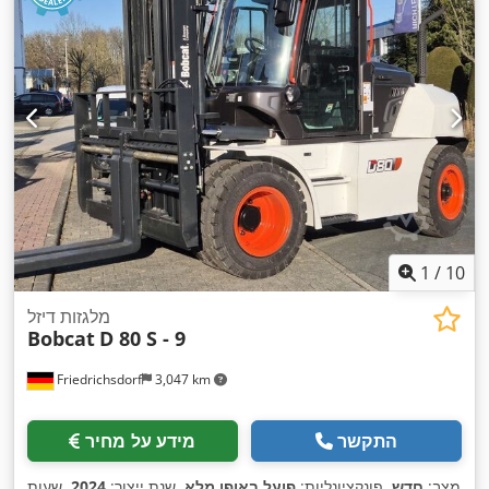
1
/
10
מלגזות דיזל
Bobcat
D 80 S - 9
Friedrichsdorf
3,047 km
התקשר
מידע על מחיר
מצב:
חדש
, פונקציונליות:
פועל באופן מלא
, שנת ייצור:
2024
, שעות