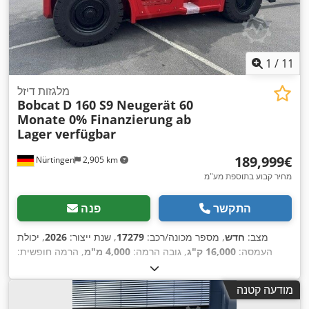
1
/
11
מלגזות דיזל
Bobcat
D 160 S9 Neugerät 60
Monate 0% Finanzierung ab
Lager verfügbar
‏189,999 ‏€
Nürtingen
2,905 km
מחיר קבוע בתוספת מע"מ
התקשר
פנה
מצב:
חדש
, מספר מכונה/רכב:
17279
, שנת ייצור:
2026
, יכולת
העמסה:
16,000 ק"ג
, גובה הרמה:
4,000 מ"מ
, הרמה חופשית:
1,480 מ"מ
, מרכז העומס:
600 מ"מ
, סוג דלק:
דיזל
, סוג תורן:
טריפלקס
, גובה בנייה:
3,030 מ"מ
, אורך המזלג:
2,400 מ"מ
, גודל
מודעה קטנה
הצמיג הקדמי:
12.00-20 100%
, גודל צמיג אחורי:
12.00-20 100%
,