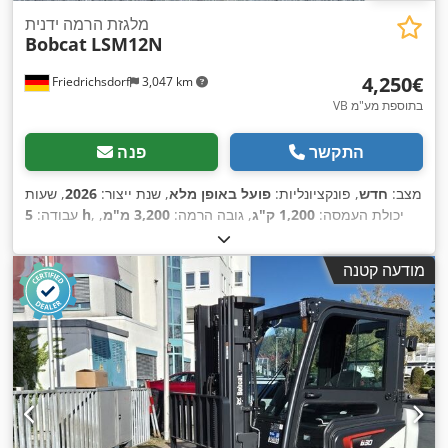
מלגזת הרמה ידנית
Bobcat
LSM12N
‏4,250 ‏€
Friedrichsdorf
3,047 km
VB בתוספת מע"מ
התקשר
פנה
מצב:
חדש
, פונקציונליות:
פועל באופן מלא
, שנת ייצור:
2026
, שעות
, יכולת העמסה:
1,200 ק"ג
, גובה הרמה:
3,200 מ"מ
,
5 h
עבודה:
סוג דלק:
חשמלי
, סוג תורן:
דוּפּלֶקס
, גובה בנייה:
2,150 מ"מ
, אורך
המזלג:
1,150 מ"מ
, משקל עצמי:
585 ק"ג
, אורך כולל:
1,710 מ"מ
,
מודעה קטנה
,
, רוחב בנייה:
800 מ"מ
Elektro
סוג הנעה: