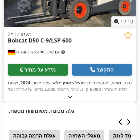
1
/
10
מלגזות דיזל
Bobcat
D50 C-9/LSP 600
Friedrichsdorf
3,047 km
התקשר
מידע על מחיר
מצב:
חדש
, פונקציונליות:
פועל באופן מלא
, שנת ייצור:
2024
, שעות
, יכולת העמסה:
5,000 ק"ג
, גובה הרמה:
5,025 מ"מ
,
10 h
עבודה:
הרמה חופשית:
1,130 מ"מ
, סוג דלק:
דיזל
, סוג תורן:
טריפלקס
,
גובה בנייה:
2,470 מ"מ
, כוח:
55 קילוואט (74.78 כ"ס)
, רוחב
מסגרת המזלג:
1,300 מ"מ
, אורך המזלג:
1,200 מ"מ
, משקל עצמי:
גלה מכונות משומשות נוספות
, רוחב בנייה:
Diesel
, סוג הנעה:
6,930 ק"ג
, אורך כולל:
3,300 מ"מ
,
1,455 מ"מ
עומד לזנק
מעגלי השחזה
עגלת הרמה גבוהה
מ