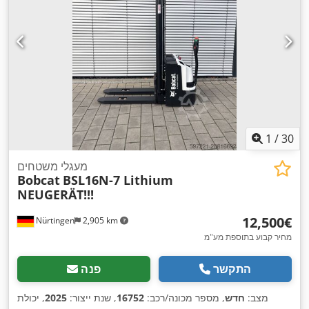
1
/
30
מעגלי משטחים
Bobcat
BSL16N-7 Lithium
NEUGERÄT!!!
‏12,500 ‏€
Nürtingen
2,905 km
מחיר קבוע בתוספת מע"מ
התקשר
פנה
מצב:
חדש
, מספר מכונה/רכב:
16752
, שנת ייצור:
2025
, יכולת