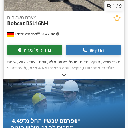
1
/
9
מערם משטחים
Bobcat
BSL16N-I
Friedrichsdorf
3,047 km
התקשר
מידע על מחיר
מצב:
חדש
, פונקציונליות:
פועל באופן מלא
, שנת ייצור:
2025
, שעות
, יכולת העמסה:
1,600 ק"ג
, גובה הרמה:
4,620 מ"מ
,
5 h
עבודה:
הרמה חופשית:
1,520 מ"מ
, סוג דלק:
חשמלי
, סוג תורן:
טריפלקס
,
גובה בנייה:
2,108 מ"מ
, אורך המזלג:
1,150 מ"מ
, משקל עצמי:
, רוחב בנייה:
Elektro
, סוג הנעה:
1,340 ק"ג
, אורך כולל:
1,964 מ"מ
,
820 מ"מ
*
פרסם עכשיו החל מ־‏4.49 ‏€
מחכים לך
11 מיליון קונים