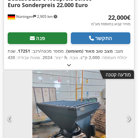
Euro Sonderpreis 22.000 Euro
‏22,000 ‏€
Nürtingen
2,905 km
מחיר קבוע בתוספת מע"מ
התקשר
פנה
מצב:
מצב טוב מאוד (משומש)
, מספר מכונה/רכב:
17251
, שנת
, יכולת העמסה:
2,000 ק"ג
, גובה
430 h
ייצור:
2024
, שעות עבודה:
הרמה:
4,730 מ"מ
, הרמה חופשית:
1,470 מ"מ
, מרכז העומס:
500
מ"מ
, סוג דלק:
דיזל
, סוג תורן:
טריפלקס
, גובה בנייה:
2,190 מ"מ
,
מודעה קטנה
אורך המזלג:
1,050 מ"מ
, גודל הצמיג הקדמי:
7.00-15 5.50
, גודל
,
צמיג אחורי:
6.50-10
, משקל כולל:
4,053 ק"ג