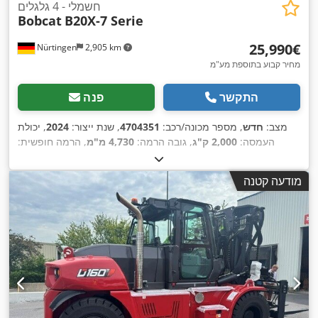
חשמלי - 4 גלגלים
Bobcat
B20X-7 Serie
‏25,990 ‏€
Nürtingen
2,905 km
מחיר קבוע בתוספת מע"מ
התקשר
פנה
מצב:
חדש
, מספר מכונה/רכב:
4704351
, שנת ייצור:
2024
, יכולת
העמסה:
2,000 ק"ג
, גובה הרמה:
4,730 מ"מ
, הרמה חופשית:
1,000 מ"מ
, מרכז העומס:
500 מ"מ
, סוג דלק:
חשמלי
, סוג תורן:
,
טריפלקס
, גובה בנייה:
2,230 מ"מ
, אורך המזלג:
1,200 מ"מ
מודעה קטנה