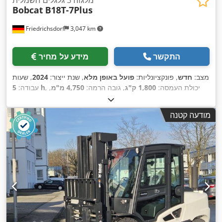
Bobcat
B18T-7Plus
Friedrichsdorf
3,047 km
התקשר
מידע על מחיר
מצב:
חדש
, פונקציונליות:
פועל באופן מלא
, שנת ייצור:
2024
, שעות
, יכולת העמסה:
1,800 ק"ג
, גובה הרמה:
4,750 מ"מ
,
5 h
עבודה:
הרמה חופשית:
1,540 מ"מ
, סוג דלק:
חשמלי
, סוג תורן:
טריפלקס
,
גובה בנייה:
2,130 מ"מ
, כוח:
6 קילוואט (8.16 כ"ס)
, רוחב מסגרת
מודעה קטנה
המזלג:
902 מ"מ
, אורך המזלג:
1,200 מ"מ
, משקל עצמי:
3,250
, רוחב בנייה:
1,090
Elektro
, סוג הנעה:
ק"ג
, אורך כולל:
1,991 מ"מ
,
מ"מ