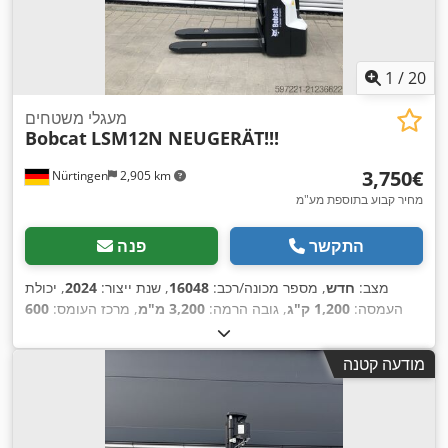
1
/
20
מעגלי משטחים
Bobcat
LSM12N NEUGERÄT!!!
‏3,750 ‏€
Nürtingen
2,905 km
מחיר קבוע בתוספת מע"מ
התקשר
פנה
מצב:
חדש
, מספר מכונה/רכב:
16048
, שנת ייצור:
2024
, יכולת
העמסה:
1,200 ק"ג
, גובה הרמה:
3,200 מ"מ
, מרכז העומס:
600
מ"מ
, סוג דלק:
חשמלי
, סוג תורן:
סימפלקס
, גובה בנייה:
2,080
, אורך המזלג:
1,150 מ"מ
, משקל כולל:
576
24 V
מ"מ
, מתח סוללה:
מודעה קטנה
,
ק"ג