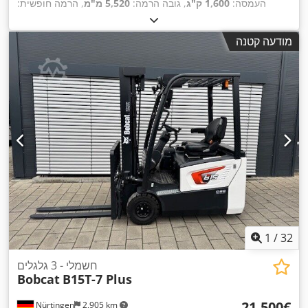
העמסה:
1,600 ק"ג
, גובה הרמה:
5,520 מ"מ
, הרמה חופשית:
1,820 מ"מ
, מרכז העומס:
600 מ"מ
, סוג דלק:
חשמלי
, סוג תורן:
, אורך המזלג:
24 V
טריפלקס
, גובה בנייה:
2,408 מ"מ
, מתח סוללה:
מודעה קטנה
, גודל צמיג אחורי:
,
Tandem
, גודל הצמיג הקדמי:
1,150 מ"מ
,
משקל כולל:
1,222 ק"ג
1
/
32
חשמלי - 3 גלגלים
Bobcat
B15T-7 Plus
‏21,500 ‏€
Nürtingen
2,905 km