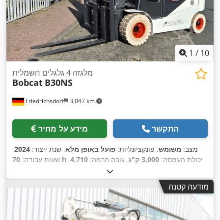
1
/
10
מלגזה 4 גלגלים חשמלית
Bobcat
B30NS
Friedrichsdorf
3,047 km
התקשר
מידע על מחיר
מצב:
משומש
, פונקציונליות:
פועל באופן מלא
, שנת ייצור:
2024
,
, יכולת העמסה:
3,000 ק"ג
, גובה הרמה:
4,710
70 h
שעות עבודה:
מ"מ
, הרמה חופשית:
1,475 מ"מ
, סוג דלק:
חשמלי
, סוג תורן:
טריפלקס
, גובה בנייה:
2,145 מ"מ
, כוח:
16 קילוואט (21.75 כ"ס)
,
מודעה קטנה
רוחב מסגרת המזלג:
1,116 מ"מ
, אורך המזלג:
1,200 מ"מ
, משקל
, רוחב
Elektro
, סוג הנעה:
עצמי:
4,850 ק"ג
, אורך כולל:
2,520 מ"מ
,
בנייה:
1,244 מ"מ