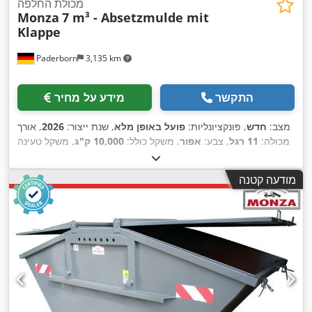
מכולת החלפה
Monza
7 m³ - Absetzmulde mit
Klappe
Paderborn
3,135 km
התקשר
מידע על מחיר
מצב:
חדש
, פונקציונליות:
פועל באופן מלא
, שנת ייצור:
2026
, אורך
מכולה:
11 רגל
, צבע:
אפור
, משקל כולל:
10,000 ק"ג
, משקל טעינה
מרבי:
9,175 ק"ג
, משקל עצמי:
825 ק"ג
, נפח שטח טעינה:
7 מ"ק
,
רוחב שטח הטעינה:
1,720 מ"מ
, אורך אזור הטעינה:
3,500 מ"מ
,
מודעה קטנה
,
גובה תא המטען:
1,500 מ"מ