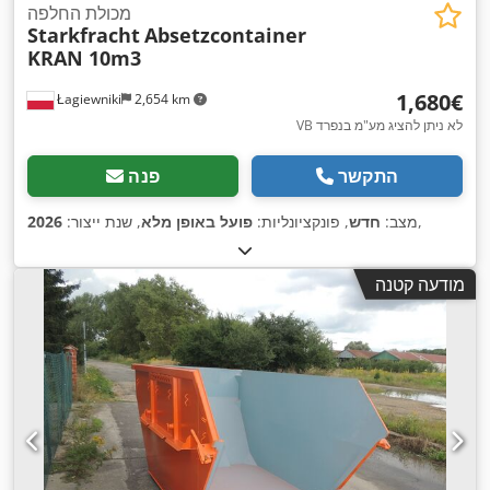
מכולת החלפה
Starkfracht
Absetzcontainer
KRAN 10m3
‏1,680 ‏€
Łagiewniki
2,654 km
VB לא ניתן להציג מע"מ בנפרד
התקשר
פנה
,
מצב:
חדש
, פונקציונליות:
פועל באופן מלא
, שנת ייצור:
2026
מודעה קטנה