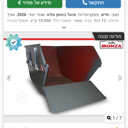
התקשר
מידע על מחיר
מצב:
חדש
, פונקציונליות:
פועל באופן מלא
, שנת ייצור:
2026
, אורך
מכולה:
12 רגל
, צבע:
אפור
, משקל כולל:
10,000 ק"ג
, משקל טעינה
מרבי:
9,263 ק"ג
, משקל עצמי:
737 ק"ג
, נפח שטח טעינה:
10 מ"ק
,
רוחב שטח הטעינה:
1,720 מ"מ
, אורך אזור הטעינה:
3,735 מ"מ
,
מודעה קטנה
,
גובה תא המטען:
1,800 מ"מ
1
/
7