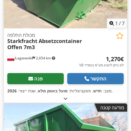
1
/
7
מכולת החלפה
Starkfracht
Absetzcontainer
Offen 7m3
‏1,270 ‏€
Łagiewniki
2,654 km
VB לא ניתן להציג מע"מ בנפרד
התקשר
פנה
,
מצב:
חדש
, פונקציונליות:
פועל באופן מלא
, שנת ייצור:
2026
מודעה קטנה