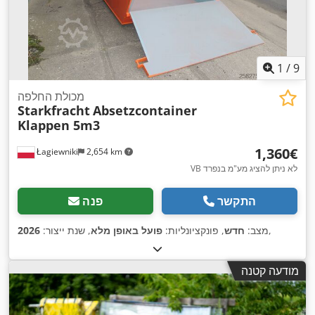
1
/
9
מכולת החלפה
Starkfracht
Absetzcontainer
Klappen 5m3
‏1,360 ‏€
Łagiewniki
2,654 km
VB לא ניתן להציג מע"מ בנפרד
התקשר
פנה
,
מצב:
חדש
, פונקציונליות:
פועל באופן מלא
, שנת ייצור:
2026
מודעה קטנה