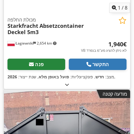
1
/
8
מכולת החלפה
Starkfracht
Absetzcontainer
Deckel 5m3
‏1,940 ‏€
Łagiewniki
2,654 km
VB לא ניתן להציג מע"מ בנפרד
התקשר
פנה
,
מצב:
חדש
, פונקציונליות:
פועל באופן מלא
, שנת ייצור:
2026
מודעה קטנה