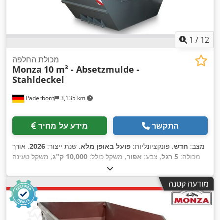
1
/
12
מכולת החלפה
Monza
10 m³ - Absetzmulde -
Stahldeckel
Paderborn
3,135 km
התקשר
מידע על מחיר
מצב:
חדש
, פונקציונליות:
פועל באופן מלא
, שנת ייצור:
2026
, אורך
מכולה:
5 רגל
, צבע:
אפור
, משקל כולל:
10,000 ק"ג
, משקל טעינה
מרבי:
9,092 ק"ג
, משקל עצמי:
908 ק"ג
, נפח שטח טעינה:
10 מ"ק
,
רוחב שטח הטעינה:
1,720 מ"מ
, אורך אזור הטעינה:
3,875 מ"מ
,
מודעה קטנה
,
גובה תא המטען:
2,000 מ"מ