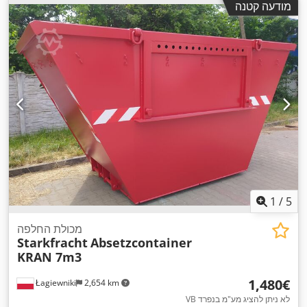
מודעה קטנה
1
/
5
מכולת החלפה
Starkfracht
Absetzcontainer
KRAN 7m3
‏1,480 ‏€
Łagiewniki
2,654 km
VB לא ניתן להציג מע"מ בנפרד