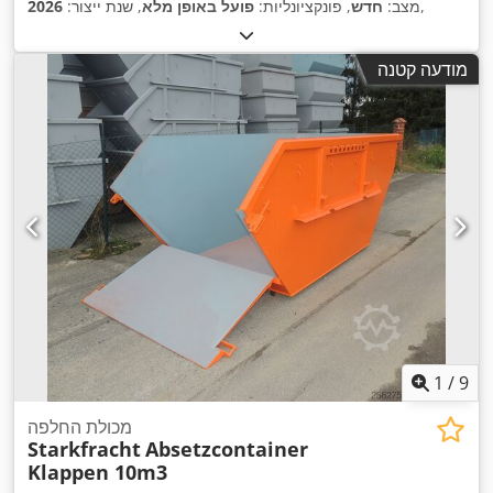
,
מצב:
חדש
, פונקציונליות:
פועל באופן מלא
, שנת ייצור:
2026
מודעה קטנה
1
/
9
מכולת החלפה
Starkfracht
Absetzcontainer
Klappen 10m3