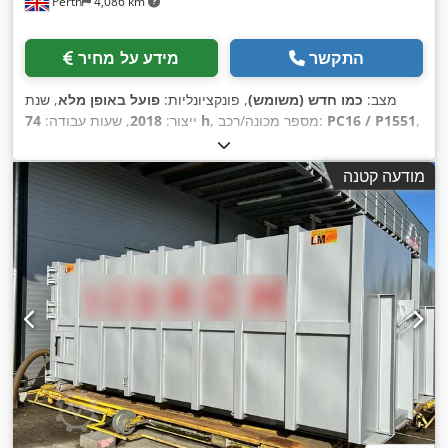
Perth
4,086 km
התקשר
מידע על מחיר
מצב:
כמו חדש (משומש)
, פונקציונליות:
פועל באופן מלא
, שנת
,
PC16 / P1551
, מספר מכונה/רכב:
74 h
ייצור:
2018
, שעות עבודה:
מודעה קטנה