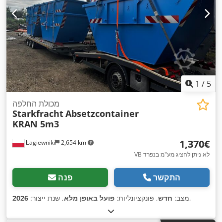
1
/
5
מכולת החלפה
Starkfracht
Absetzcontainer
KRAN 5m3
‏1,370 ‏€
Łagiewniki
2,654 km
VB לא ניתן להציג מע"מ בנפרד
התקשר
פנה
,
מצב:
חדש
, פונקציונליות:
פועל באופן מלא
, שנת ייצור:
2026