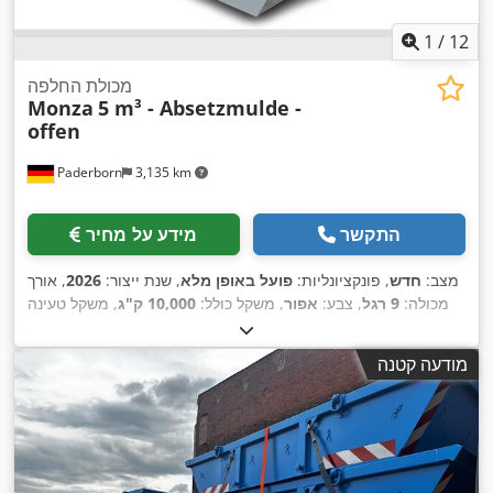
1
/
12
מכולת החלפה
Monza
5 m³ - Absetzmulde -
offen
Paderborn
3,135 km
התקשר
מידע על מחיר
מצב:
חדש
, פונקציונליות:
פועל באופן מלא
, שנת ייצור:
2026
, אורך
מכולה:
9 רגל
, צבע:
אפור
, משקל כולל:
10,000 ק"ג
, משקל טעינה
מרבי:
9,450 ק"ג
, משקל עצמי:
550 ק"ג
, נפח שטח טעינה:
5 מ"ק
,
רוחב שטח הטעינה:
1,720 מ"מ
, אורך אזור הטעינה:
3,000 מ"מ
,
מודעה קטנה
,
גובה תא המטען:
1,230 מ"מ