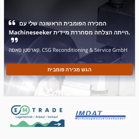
הקש על הנעל
הקש על הרצפה
המכירה הפומבית הראשונה שלי עם
הקש על לחמניות
Machineseeker הייתה הצלחה מסחררת מיידית.
לחץ על הפינה
קארסטן סאסה, CSG Reconditioning & Service GmbH
לחץ על מסגרת
לחצו על הכלי בלם
הגש מכירה פומבית
לת 16 קיי 20
מיץ נייד לעיתונות
מכונת עבודה מתכת
מנשא 2 עגור 20 5 כדי
מספור עבודה