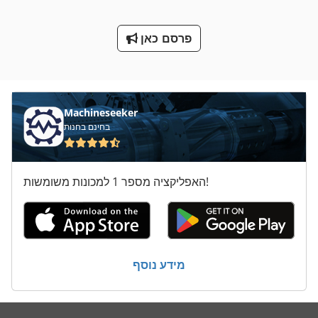
משאית עם מנוף
מתח טעינה
פרסם כאן
ס מ מסדרת M
סגן 200 מ מ
Machineseeker
עבודה סל
בחינם בחנות
על מיני ואנים
שנאי Kv 20
האפליקציה מספר 1 למכונות משומשות!
מידע נוסף