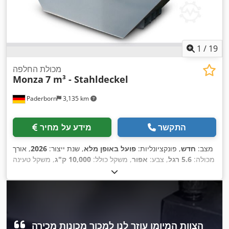
1
/
19
מכולת החלפה
Monza
7 m³ - Stahldeckel
Paderborn
3,135 km
התקשר
מידע על מחיר
מצב:
חדש
, פונקציונליות:
פועל באופן מלא
, שנת ייצור:
2026
, אורך
מכולה:
5.6 רגל
, צבע:
אפור
, משקל כולל:
10,000 ק"ג
, משקל טעינה
מרבי:
9,227 ק"ג
, משקל עצמי:
773 ק"ג
, נפח שטח טעינה:
7 מ"ק
,
רוחב שטח הטעינה:
1,720 מ"מ
, אורך אזור הטעינה:
3,485 מ"מ
,
,
גובה תא המטען:
1,500 מ"מ
הצוות המיומן עוזר לנו למכור מכונות מכירה