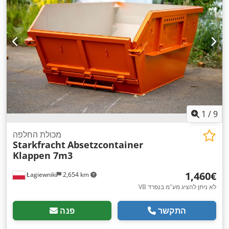
1
/
9
מכולת החלפה
Starkfracht
Absetzcontainer
Klappen 7m3
‏1,460 ‏€
Łagiewniki
2,654 km
VB לא ניתן להציג מע"מ בנפרד
התקשר
פנה