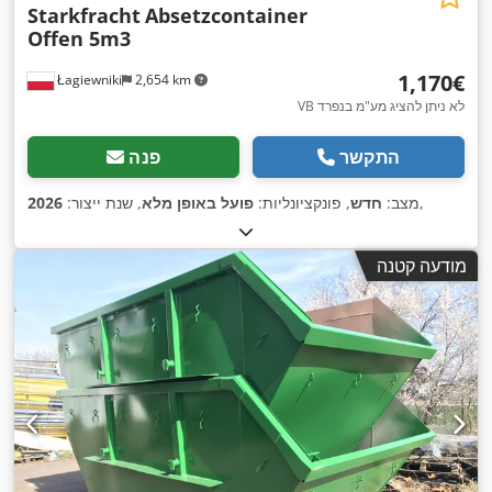
Starkfracht
Absetzcontainer
Offen 5m3
‏1,170 ‏€
Łagiewniki
2,654 km
VB לא ניתן להציג מע"מ בנפרד
התקשר
פנה
,
מצב:
חדש
, פונקציונליות:
פועל באופן מלא
, שנת ייצור:
2026
מודעה קטנה