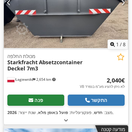
1
/
8
מכולת החלפה
Starkfracht
Absetzcontainer
Deckel 7m3
‏2,040 ‏€
Łagiewniki
2,654 km
VB לא ניתן להציג מע"מ בנפרד
התקשר
פנה
,
מצב:
חדש
, פונקציונליות:
פועל באופן מלא
, שנת ייצור:
2026
מודעה קטנה