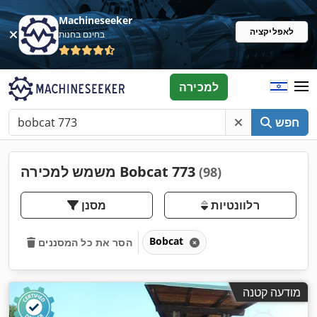
Machineseeker
לאפליקציה
בחינם בחנות
למכירה
חפש
משמש למכירה Bobcat 773
(98)
רלוונטיות
מסנן
Bobcat
הסר את כל המסננים
מודעה קטנה