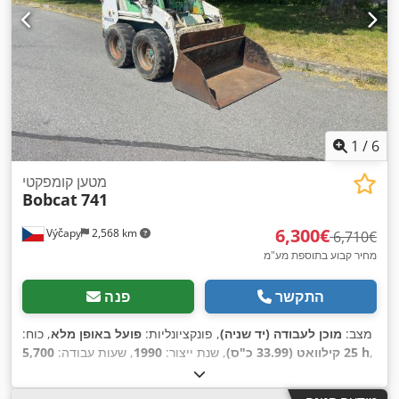
1
/
6
מטען קומפקטי
Bobcat
741
‏6,300 ‏€
Výčapy
2,568 km
‏6,710 ‏€
מחיר קבוע בתוספת מע"מ
התקשר
פנה
מצב:
מוכן לעבודה (יד שניה)
, פונקציונליות:
פועל באופן מלא
, כוח:
,
5,700 h
25 קילוואט (33.99 כ"ס)
, שנת ייצור:
1990
, שעות עבודה: