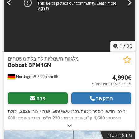
1
/
20
מלגזות חשמליות להובלת משטחים
Bobcat
BPM16N
‏4,990 ‏€
Nürtingen
2,905 km
מחיר קבוע בתוספת מע"מ
התקשר
פנה
מצב:
חדש
, מספר מכונה/רכב:
5097670
, שנת ייצור:
2025
, יכולת
העמסה:
1,600 ק"ג
, גובה הרמה:
220 מ"מ
, מרכז העומס:
600
מ"מ
, סוג דלק:
חשמלי
, סוג תורן:
אחר
, גובה בנייה:
1,300 מ"מ
,
, אורך המזלג:
1,150 מ"מ
, משקל כולל:
400
25.6 V
מתח סוללה:
מודעה קטנה
,
ק"ג