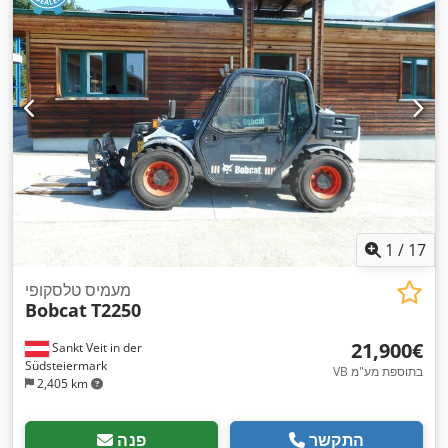
1
/
17
מעמיס טלסקופי
Bobcat
T2250
‏21,900 ‏€
Sankt Veit in der
Südsteiermark
VB בתוספת מע"מ
2,405 km
התקשר
פנה