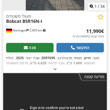
1
/
34
מעגלי משטחים
Bobcat
BSR16N-I
‏11,990 ‏€
Nürtingen
2,905 km
מחיר קבוע בתוספת מע"מ
התקשר
פנה
מצב:
חדש
, מספר מכונה/רכב:
5097695
, שנת ייצור:
2025
, יכולת
העמסה:
1,600 ק"ג
, גובה הרמה:
4,620 מ"מ
, הרמה חופשית:
1,400 מ"מ
, מרכז העומס:
600 מ"מ
, סוג דלק:
חשמלי
, סוג תורן:
, אורך
25.6 V
טריפלקס
, גובה בנייה:
2,120 מ"מ
, מתח סוללה:
מודעה קטנה
,
המזלג:
1,150 מ"מ
, משקל כולל:
1,412 ק"ג