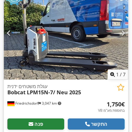
,
בנייה:
1,244 מ"מ
1
/
7
עגלת משטחים ידנית
Bobcat
LPM15N-7/ Neu 2025
‏1,750 ‏€
Friedrichsdorf
3,047 km
VB בתוספת מע"מ
התקשר
פנה