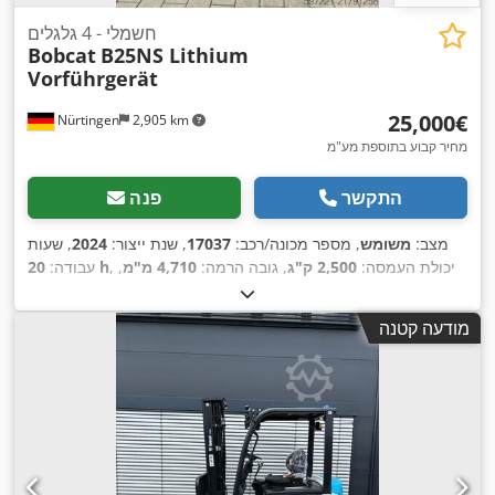
חשמלי - 4 גלגלים
Bobcat
B25NS Lithium
Vorführgerät
‏25,000 ‏€
Nürtingen
2,905 km
מחיר קבוע בתוספת מע"מ
התקשר
פנה
מצב:
משומש
, מספר מכונה/רכב:
17037
, שנת ייצור:
2024
, שעות
, יכולת העמסה:
2,500 ק"ג
, גובה הרמה:
4,710 מ"מ
,
20 h
עבודה:
הרמה חופשית:
1,700 מ"מ
, מרכז העומס:
500 מ"מ
, סוג דלק:
חשמלי
, סוג תורן:
טריפלקס
, גובה בנייה:
2,180 מ"מ
, מתח סוללה:
מודעה קטנה
, גודל
23X9-10
, אורך המזלג:
1,200 מ"מ
, גודל הצמיג הקדמי:
48 V
,
, משקל כולל:
3,552 ק"ג
18X7-8
צמיג אחורי: