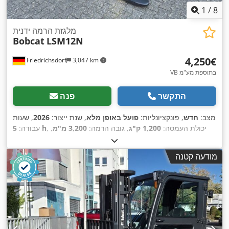
1
/
8
מלגזת הרמה ידנית
Bobcat
LSM12N
‏4,250 ‏€
Friedrichsdorf
3,047 km
VB בתוספת מע"מ
התקשר
פנה
מצב:
חדש
, פונקציונליות:
פועל באופן מלא
, שנת ייצור:
2026
, שעות
, יכולת העמסה:
1,200 ק"ג
, גובה הרמה:
3,200 מ"מ
,
5 h
עבודה:
סוג דלק:
חשמלי
, סוג תורן:
דוּפּלֶקס
, גובה בנייה:
2,150 מ"מ
, אורך
המזלג:
1,150 מ"מ
, משקל עצמי:
585 ק"ג
, אורך כולל:
1,710 מ"מ
,
מודעה קטנה
,
, רוחב בנייה:
800 מ"מ
Elektro
סוג הנעה: