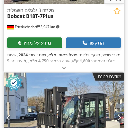
מלגזה 3 גלגלים חשמלית
Bobcat
B18T-7Plus
Friedrichsdorf
3,047 km
התקשר
מידע על מחיר
מצב:
חדש
, פונקציונליות:
פועל באופן מלא
, שנת ייצור:
2024
, שעות
, יכולת העמסה:
1,800 ק"ג
, גובה הרמה:
4,750 מ"מ
,
5 h
עבודה:
הרמה חופשית:
1,540 מ"מ
, סוג דלק:
חשמלי
, סוג תורן:
טריפלקס
,
גובה בנייה:
2,130 מ"מ
, כוח:
6 קילוואט (8.16 כ"ס)
, רוחב מסגרת
מודעה קטנה
המזלג:
902 מ"מ
, אורך המזלג:
1,200 מ"מ
, משקל עצמי:
3,250
, רוחב בנייה:
1,090
Elektro
, סוג הנעה:
ק"ג
, אורך כולל:
1,991 מ"מ
,
מ"מ