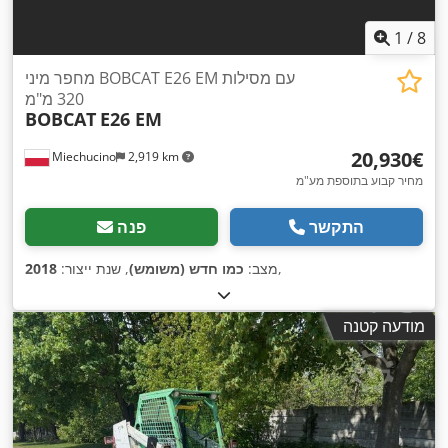
1
/
8
מחפר מיני BOBCAT E26 EM עם מסילות
320 מ"מ
BOBCAT
E26 EM
‏20,930 ‏€
Miechucino
2,919 km
מחיר קבוע בתוספת מע"מ
התקשר
פנה
,
מצב:
כמו חדש (משומש)
, שנת ייצור:
2018
מודעה קטנה