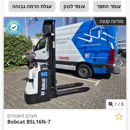
עומד התפר
עומד לזנק
עגלת הרמה גבוהה
ד
מודעה קטנה
1
/
8
מערם משטחים
Bobcat
BSL16N-7