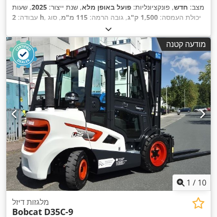
מצב:
חדש
, פונקציונליות:
פועל באופן מלא
, שנת ייצור:
2025
, שעות
, יכולת העמסה:
1,500 ק"ג
, גובה הרמה:
115 מ"מ
, סוג
2 h
עבודה:
דלק:
חשמלי
, גובה בנייה:
1,160 מ"מ
, אורך המזלג:
1,150 מ"מ
,
,
Elektro
, סוג הנעה:
משקל עצמי:
123 ק"ג
, אורך כולל:
1,530 מ"מ
מודעה קטנה
,
רוחב בנייה:
540 מ"מ
1
/
10
מלגזות דיזל
Bobcat
D35C-9