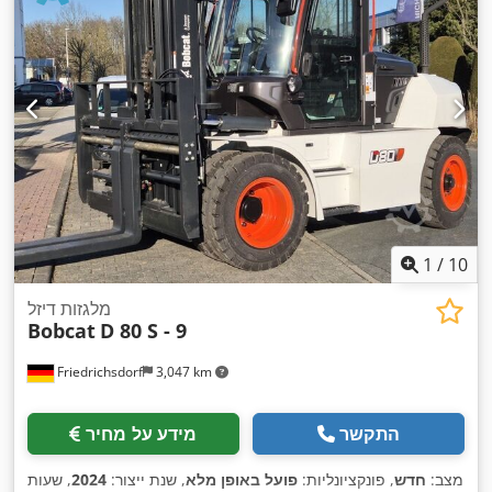
1
/
10
מלגזות דיזל
Bobcat
D 80 S - 9
Friedrichsdorf
3,047 km
התקשר
מידע על מחיר
מצב:
חדש
, פונקציונליות:
פועל באופן מלא
, שנת ייצור:
2024
, שעות