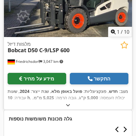
1
/
10
מלגזות דיזל
Bobcat
D50 C-9/LSP 600
Friedrichsdorf
3,047 km
התקשר
מידע על מחיר
מצב:
חדש
, פונקציונליות:
פועל באופן מלא
, שנת ייצור:
2024
, שעות
, יכולת העמסה:
5,000 ק"ג
, גובה הרמה:
5,025 מ"מ
,
10 h
עבודה:
הרמה חופשית:
1,130 מ"מ
, סוג דלק:
דיזל
, סוג תורן:
טריפלקס
,
גובה בנייה:
2,470 מ"מ
, כוח:
55 קילוואט (74.78 כ"ס)
, רוחב
מסגרת המזלג:
1,300 מ"מ
, אורך המזלג:
1,200 מ"מ
, משקל עצמי:
גלה מכונות משומשות נוספות
, רוחב בנייה:
Diesel
, סוג הנעה:
6,930 ק"ג
, אורך כולל:
3,300 מ"מ
,
1,455 מ"מ