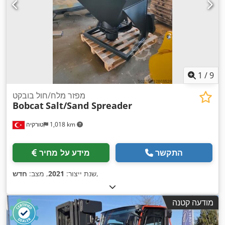
1
/
9
מפזר מלח/חול בובקט
Bobcat
Salt/Sand Spreader
1,018 km
טורקיה
התקשר
מידע על מחיר
,
שנת ייצור:
2021
, מצב:
חדש
מודעה קטנה