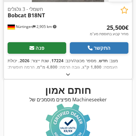
חשמלי - 3 גלגלים
Bobcat
B18NT
‏25,500 ‏€
Nürtingen
2,905 km
מחיר קבוע בתוספת מע"מ
התקשר
פנה
מצב:
חדש
, מספר מכונה/רכב:
17224
, שנת ייצור:
2026
, יכולת
העמסה:
1,800 ק"ג
, גובה הרמה:
4,800 מ"מ
, הרמה חופשית:
1,484 מ"מ
, מרכז העומס:
500 מ"מ
, סוג דלק:
חשמלי
, סוג תורן:
, אורך
51.2 V
טריפלקס
, גובה בנייה:
2,215 מ"מ
, מתח סוללה:
, גודל צמיג
18x7-6 weiss
המזלג:
1,150 מ"מ
, גודל הצמיג הקדמי:
חותם אמון
,
, משקל כולל:
3,460 ק"ג
16x6-8 weiss
אחורי:
מפיצים מוסמכים של Machineseeker