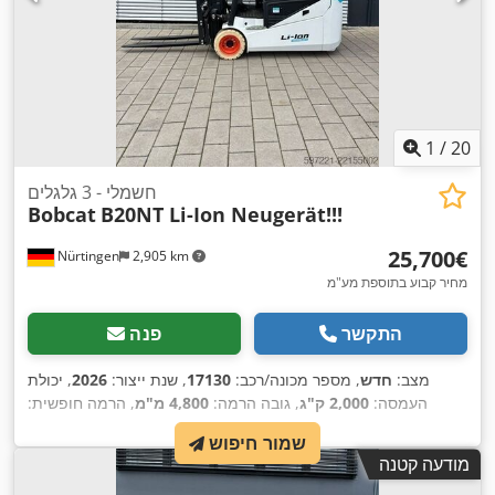
1
/
20
חשמלי - 3 גלגלים
Bobcat
B20NT Li-Ion Neugerät!!!
‏25,700 ‏€
Nürtingen
2,905 km
מחיר קבוע בתוספת מע"מ
התקשר
פנה
מצב:
חדש
, מספר מכונה/רכב:
17130
, שנת ייצור:
2026
, יכולת
העמסה:
2,000 ק"ג
, גובה הרמה:
4,800 מ"מ
, הרמה חופשית:
1,484 מ"מ
, מרכז העומס:
500 מ"מ
, סוג דלק:
חשמלי
, סוג תורן:
שמור חיפוש
, אורך
51.2 V
טריפלקס
, גובה בנייה:
2,215 מ"מ
, מתח סוללה:
מודעה קטנה
המזלג:
1,200 מ"מ
, גודל הצמיג הקדמי:
200/50-10 non-