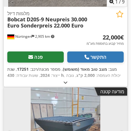
1
/
9
מלגזות דיזל
Bobcat
D20S-9 Neupreis 30.000
Euro Sonderpreis 22.000 Euro
‏22,000 ‏€
Nürtingen
2,905 km
מחיר קבוע בתוספת מע"מ
התקשר
פנה
מצב:
מצב טוב מאוד (משומש)
, מספר מכונה/רכב:
17251
, שנת
, יכולת העמסה:
2,000 ק"ג
, גובה
430 h
ייצור:
2024
, שעות עבודה:
הרמה:
4,730 מ"מ
, הרמה חופשית:
1,470 מ"מ
, מרכז העומס:
500
מ"מ
, סוג דלק:
דיזל
, סוג תורן:
טריפלקס
, גובה בנייה:
2,190 מ"מ
,
מודעה קטנה
אורך המזלג:
1,050 מ"מ
, גודל הצמיג הקדמי:
7.00-15 5.50
, גודל
,
צמיג אחורי:
6.50-10
, משקל כולל:
4,053 ק"ג