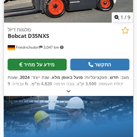
1
/
9
מלגזות דיזל
Bobcat
D35NXS
Friedrichsdorf
3,047 km
התקשר
מידע על מחיר
מצב:
חדש
, פונקציונליות:
פועל באופן מלא
, שנת ייצור:
2024
, שעות
, יכולת העמסה:
3,500 ק"ג
, גובה הרמה:
4,820 מ"מ
,
9 h
עבודה:
הרמה חופשית:
1,400 מ"מ
, סוג דלק:
דיזל
, סוג תורן:
טריפלקס
,
גובה בנייה:
2,350 מ"מ
, כוח:
45 קילוואט (61.18 כ"ס)
, רוחב
מסגרת המזלג:
1,190 מ"מ
, אורך המזלג:
1,200 מ"מ
, משקל עצמי:
, רוחב בנייה:
Diesel
, סוג הנעה:
4,850 ק"ג
, אורך כולל:
2,750 מ"מ
,
1,290 מ"מ