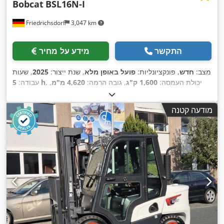
Bobcat
BSL16N-I
Friedrichsdorf
3,047 km
התקשר
מידע על מחיר
מצב:
חדש
, פונקציונליות:
פועל באופן מלא
, שנת ייצור:
2025
, שעות
, יכולת העמסה:
1,600 ק"ג
, גובה הרמה:
4,620 מ"מ
,
5 h
עבודה:
הרמה חופשית:
1,520 מ"מ
, סוג דלק:
חשמלי
, סוג תורן:
טריפלקס
,
גובה בנייה:
2,108 מ"מ
, אורך המזלג:
1,150 מ"מ
, משקל עצמי:
מודעה קטנה
, רוחב בנייה:
Elektro
, סוג הנעה:
1,340 ק"ג
, אורך כולל:
1,964 מ"מ
,
820 מ"מ