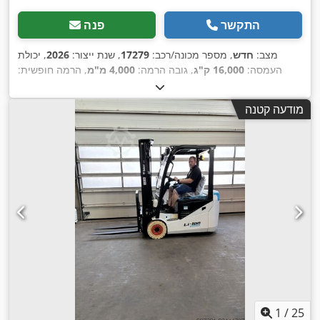
התקשר
פנה
מצב:
חדש
, מספר מכונה/רכב:
17279
, שנת ייצור:
2026
, יכולת
העמסה:
16,000 ק"ג
, גובה הרמה:
4,000 מ"מ
, הרמה חופשית:
1,480 מ"מ
, מרכז העומס:
600 מ"מ
, סוג דלק:
דיזל
, סוג תורן:
טריפלקס
, גובה בנייה:
3,030 מ"מ
, אורך המזלג:
2,400 מ"מ
, גודל
מודעה קטנה
הצמיג הקדמי:
12.00-20 100%
, גודל צמיג אחורי:
12.00-20 100%
,
,
משקל כולל:
19,300 ק"ג
, ציוד:
תא נהג
1
/
25