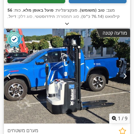
מצב:
טוב (משומש)
, פונקציונליות:
פועל באופן מלא
, כוח:
56
קילוואט (76.14 כ"ס)
, סוג תמסורת:
הידרוסטטי
, סוג דלק:
דיזל
,
עוצמת הרמה:
2,200 ק"ג/מ'
, שנת ייצור:
2008
, שעות עבודה:
,
קְלָפוֹת מַזְלֵג (forks for pallets), תא נהג
, ציוד:
4,871 h
מודעה קטנה
1
/
9
מערם משטחים