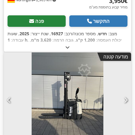
‏3,950 ‏€
מחיר קבוע בתוספת מע"מ
התקשר
פנה
מצב:
חדש
, מספר מכונה/רכב:
16927
, שנת ייצור:
2025
, שעות
, יכולת העמסה:
1,200 ק"ג
, גובה הרמה:
3,620 מ"מ
,
1 h
עבודה:
מרכז העומס:
600 מ"מ
, סוג דלק:
חשמלי
, סוג תורן:
סימפלקס
,
, אורך המזלג:
1,150
24 V
גובה בנייה:
2,280 מ"מ
, מתח סוללה:
מודעה קטנה
,
מ"מ
, משקל כולל:
576 ק"ג