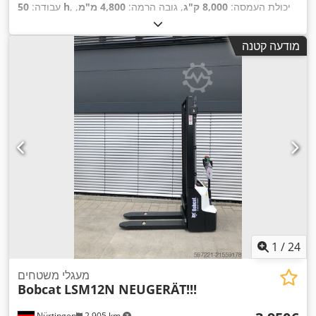
, יכולת העמסה:
8,000 ק"ג
, גובה הרמה:
4,800 מ"מ
,
50 h
עבודה:
הרמה חופשית:
1,570 מ"מ
, סוג דלק:
דיזל
, סוג תורן:
טריפלקס
,
גובה בנייה:
2,780 מ"מ
, כוח:
59 קילוואט (80.22 כ"ס)
, רוחב
מודעה קטנה
מסגרת המזלג:
2,240 מ"מ
, אורך המזלג:
2,400 מ"מ
, משקל עצמי:
,
Diesel
, סוג הנעה:
12,406 ק"ג
1
/
24
מעגלי משטחים
Bobcat
LSM12N NEUGERÄT!!!
Nürtingen
2,905 km