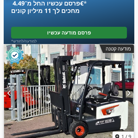
*
פרסם עכשיו החל מ־‏4.49 ‏€
מחכים לך
11 מיליון קונים
פרסם מודעה עכשיו
*למודעה/לחודש
מודעה קטנה
1
/
9