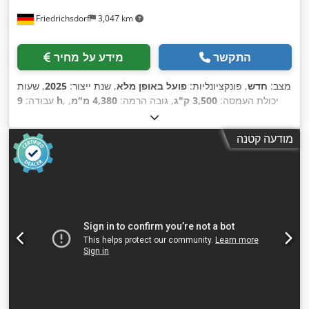
Friedrichsdorf
3,047 km
התקשר
מידע על מחיר
מצב:
חדש
, פונקציונליות:
פועל באופן מלא
, שנת ייצור:
2025
, שעות
, יכולת העמסה:
3,500 ק"ג
, גובה הרמה:
4,380 מ"מ
,
9 h
עבודה:
הרמה חופשית:
1,300 מ"מ
, סוג דלק:
דיזל
, סוג תורן:
טריפלקס
,
גובה בנייה:
2,180 מ"מ
, כוח:
45 קילוואט (61.18 כ"ס)
, רוחב
מודעה קטנה
מסגרת המזלג:
1,190 מ"מ
, אורך המזלג:
1,200 מ"מ
, משקל עצמי:
, רוחב בנייה:
Diesel
, סוג הנעה:
4,850 ק"ג
, אורך כולל:
2,779 מ"מ
,
1,290 מ"מ