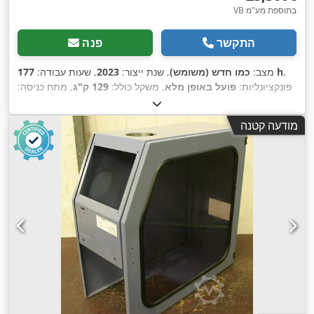
VB בתוספת מע"מ
התקשר
פנה
,
177 h
מצב:
כמו חדש (משומש)
, שנת ייצור:
2023
, שעות עבודה:
פונקציונליות:
פועל באופן מלא
, משקל כולל:
129 ק"ג
, מתח כניסה:
, שנת שיפוץ אחרונה:
2025
, גובה המוצר (מינימום):
20 מ"מ
,
240 V
, תדירות כניסה:
60
2 A
גובה המוצר (מקס'):
240 מ"מ
, זרם כניסה:
מודעה קטנה
,
הרץ
, ציוד:
תיעוד / מדריך