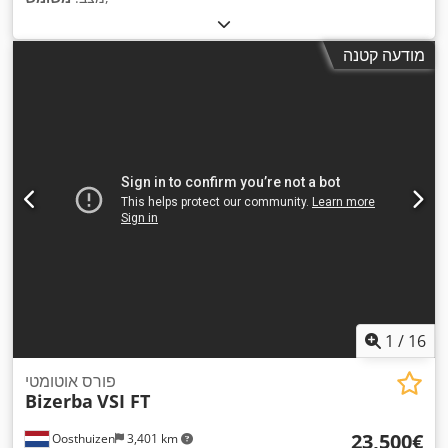
מודעה קטנה
1
/
16
פורס אוטומטי
Bizerba
VSI FT
‏23,500 ‏€
Oosthuizen
3,401 km