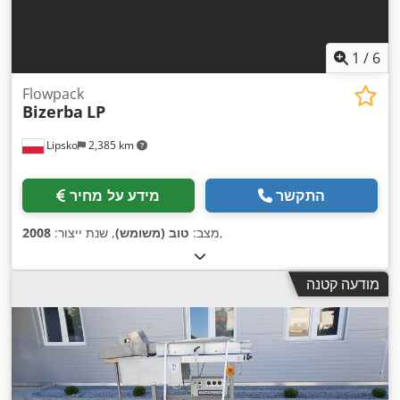
1
/
6
Flowpack
Bizerba
LP
Lipsko
2,385 km
התקשר
מידע על מחיר
,
מצב:
טוב (משומש)
, שנת ייצור:
2008
מודעה קטנה