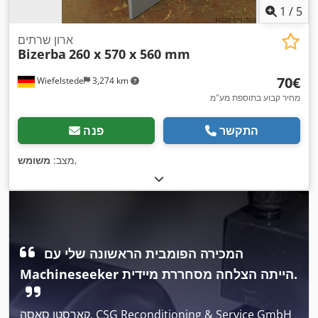
1
/
5
ארון שרתים
Bizerba
260 x 570 x 560 mm
‏70 ‏€
Wiefelstede
3,274 km
מחיר קבוע בתוספת מע"מ
התקשר
פנה
,
מצב:
משומש
המכירה הפומבית הראשונה שלי עם
Machineseeker הייתה הצלחה מסחררת מיידית.
קארסטן סאסה, CSG Reconditioning & Service GmbH