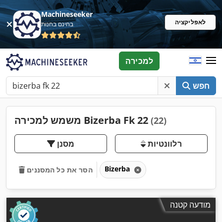
Machineseeker
לאפליקציה
בחינם בחנות
למכירה
חפש
משמש למכירה Bizerba Fk 22
(22)
רלוונטיות
מסנן
Bizerba
הסר את כל המסננים
מודעה קטנה