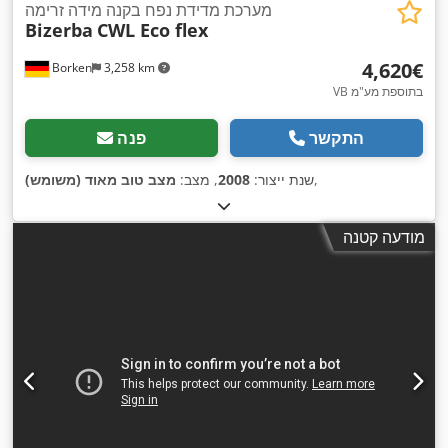
מערכת מדידת נפח בקנה מידה זרימה
Bizerba
CWL Eco flex
‏4,620 ‏€
Borken
3,258 km
VB בתוספת מע"מ
התקשר
פנה
,
שנת ייצור:
2008
, מצב:
מצב טוב מאוד (משומש)
מודעה קטנה