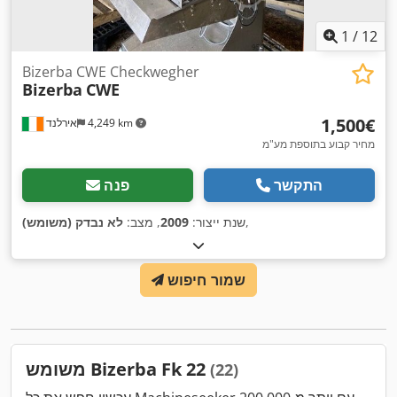
1
/
12
Bizerba CWE Checkwegher
Bizerba
CWE
‏1,500 ‏€
4,249 km
אירלנד
מחיר קבוע בתוספת מע"מ
התקשר
פנה
,
שנת ייצור:
2009
, מצב:
לא נבדק (משומש)
שמור חיפוש
משומש Bizerba Fk 22
(22)