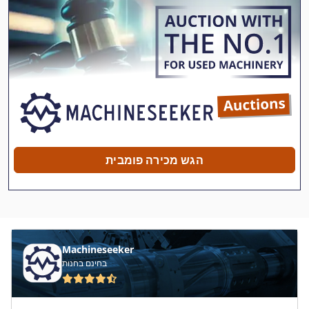
Gea Fs 35
Ima C 21
Ima Hka
Jungheinrich Dfg 15
Jungheinrich Ece 20
Jungheinrich Efg 220
הגש מכירה פומבית
Jungheinrich Ejd 20
Jungheinrich Ejd 220
Jungheinrich Eke 30
Machineseeker
Jungheinrich Ele 16
בחינם בחנות
Jungheinrich Etv 214