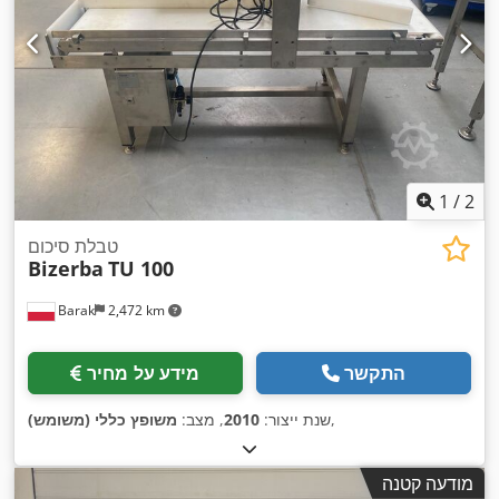
1
/
2
טבלת סיכום
Bizerba
TU 100
Barak
2,472 km
התקשר
מידע על מחיר
,
שנת ייצור:
2010
, מצב:
משופץ כללי (משומש)
מודעה קטנה