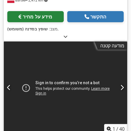
Barak
2,472 km
התקשר
מידע על מחיר
,
מצב:
שופץ בסדנה (משומש)
מודעה קטנה
1
/
40