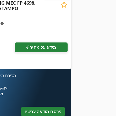
IG MEC FP 4698,
 STAMPO
m
מידע על מחיר
מכירה מיי
*
פרסם עכשיו החל מ־‏4.49 ‏€
מח
פרסם מודעה עכשיו