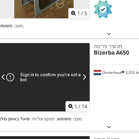
1
/
5
,
מצב:
משומש
מכשיר פריסה
Bizerba
A650
Oosterhout
3,352 
1
/
14
,
מצב:
משומש
, פונקציונליות:
פועל באופן מלא