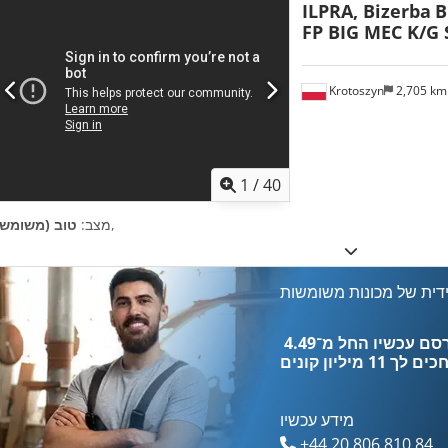
ILPRA, Bizerba
B
FP BIG MEC K/G
Krotoszyn
2,705 k
1
/
40
,
מצב:
טוב (משומש)
דית של מכונות משומשות
כים לך
11 מיליון קונים
מידע עכשיו
+44 20 806 810 84