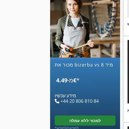
מכור את bizerba vs 8 מיד
*
‏4.49 ‏€
מ-
מידע עכשיו
+44 20 806 810 84
למכור ללא עמלה
*למודעה/לחודש