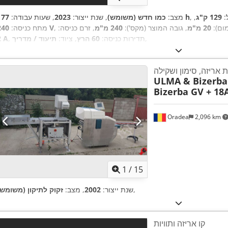
:
129 ק"ג
,
177 h
מצב:
כמו חדש (משומש)
, שנת ייצור:
2023
, שעות עבודה:
מום):
20 מ"מ
, גובה המוצר (מקס'):
240 מ"מ
, זרם כניסה:
240 V
מתח כניסה:
,
, תדירות כניסה:
60 הרץ
, ציוד:
תיעוד / מדריך
2 A
 אריזה, סימון ושקילה
ULMA & Bizerba
Bizerba GV + 18
Oradea
2,096 km
1
/
15
,
שנת ייצור:
2002
, מצב:
זקוק לתיקון (משומש)
קו אריזה ותוויות