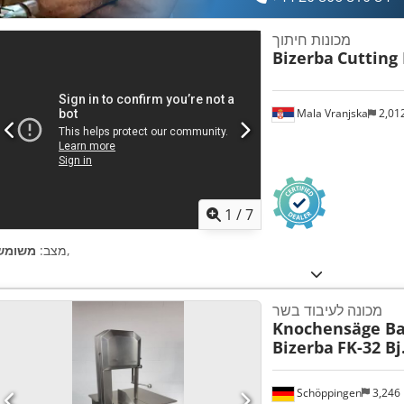
מכונות חיתוך
Bizerba
Cutting
Mala Vranjska
2,01
1
/
7
,
מצב:
משומש
מכונה לעיבוד בשר
Knochensäge B
Bizerba
FK-32 Bj
Schöppingen
3,246