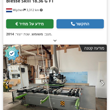
Biesse
Skill 18.36 G FT
Wijchen
3,312 km
התקשר
מידע על מחיר
,
מצב:
משומש
, שנת ייצור:
2014
מודעה קטנה