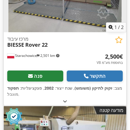
1
/
2
מרכז עיבוד
BIESSE
Rover 22
‏2,500 ‏€
Starachowice
2,501 km
VB בתוספת מע"מ
התקשר
פנה
מצב:
זקוק לתיקון (משומש)
, שנת ייצור:
2002
, פונקציונליות:
תפקוד
,
מוגבל
מודעה קטנה