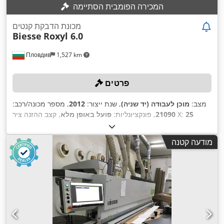
המכירה הפומבית הסתיימה
מכונת הדבקת קנטים
Biesse
Roxyl 6.0
Пловдив
1,527 km
פרטים
מצב:
מוכן לעבודה (יד שניה)
, שנת ייצור:
2012
, מספר מכונה/רכב:
25
, קצב ההזנה ציר X:
21090
, פונקציונליות:
פועל באופן מלא
,
SINTRA
, יצרן בקרים:
מ'/דקה
, משקל כולל:
3,800 ק"ג
מודעה קטנה