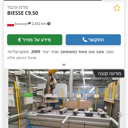
מרכז עיבוד
BIESSE
C9.50
Juszczyn
2,432 km
התקשר
מידע על מחיר
מצב:
מצב טוב מאוד (משומש)
, שנת ייצור:
2009
, פונקציונליות:
,
פועל באופן מלא
מודעה קטנה