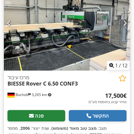
1
/
12
מרכז עיבוד
BIESSE
Rover C 6.50 CONF3
‏17,500 ‏€
Bocholt
3,265 km
מחיר קבוע בתוספת מע"מ
התקשר
פנה
מצב:
מצב טוב מאוד (משומש)
, שנת ייצור:
2006
, מספר