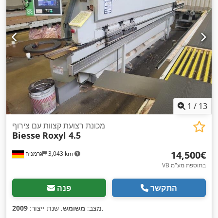
1
/
13
מכונת רצועת קצוות עם צירוף
Biesse
Roxyl 4.5
‏14,500 ‏€
3,043 km
גרמניה
VB בתוספת מע"מ
התקשר
פנה
,
מצב:
משומש
, שנת ייצור:
2009