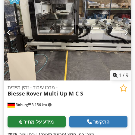
1
/
9
מרכז עיבוד - זמין מיידית -
Biesse
Rover Multi Up M C S
Bitburg
3,156 km
התקשר
מידע על מחיר
,
מצב:
כמו חדש (מכונת תצוגה)
, שנת ייצור:
2026