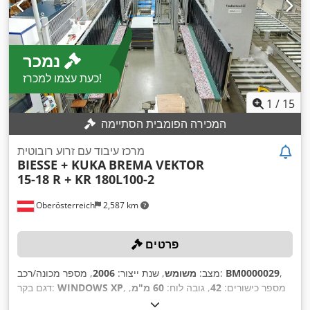
נמכר
כעת עצמו למכרז!
1
/
15
המכירה הפומבית הסתיימה
מרכז עיבוד עם זרוע רובוטית
BIESSE + KUKA
BREMA VEKTOR
15-18 R + KR 180L100-2
Oberösterreich
2,587 km
פרטים
,
BM0000029
, מספר מכונה/רכב:
מצב:
משומש
, שנת ייצור:
2006
, מספר כישורים:
42
, גובה לוח:
60 מ"מ
,
WINDOWS XP
דגם בקר:
,
אורך לוח:
2,800 מ"מ
, רוחב לוח:
1,300 מ"מ