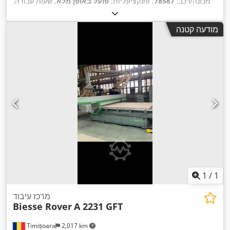
מכונה/רכב:
78587
, פונקציונליות:
פועל באופן מלא
, שעות עבודה:
25,920 h
,
מודעה קטנה
1
/
1
מרכז עיבוד
Biesse Rover
A 2231 GFT
Timișoara
2,017 km