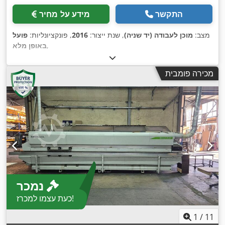
התקשר
מידע על מחיר
מצב:
מוכן לעבודה (יד שניה)
, שנת ייצור:
2016
, פונקציונליות:
פועל
,
באופן מלא
מכירה פומבית
נמכר
כעת עצמו למכרז!
1
/
11