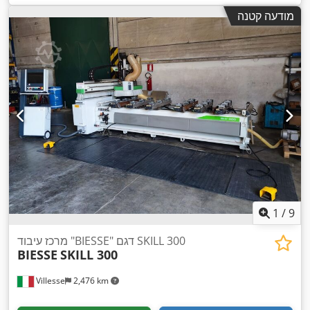
מודעה קטנה
1
/
9
מרכז עיבוד "BIESSE" דגם SKILL 300
BIESSE
SKILL 300
Villesse
2,476 km