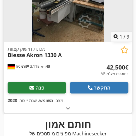
1
/
9
מכונת חישוק קצוות
Biesse
Akron 1330 A
‏42,500 ‏€
3,118 km
גרמניה
VB בתוספת מע"מ
התקשר
פנה
,
מצב:
משומש
, שנת ייצור:
2020
חותם אמון
מפיצים מוסמכים של Machineseeker