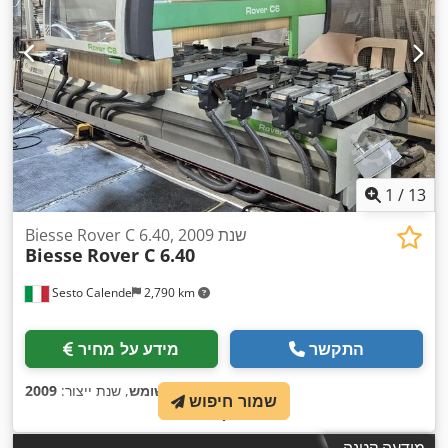
1
/
13
Biesse Rover C 6.40, שנת 2009
Biesse
Rover C 6.40
Sesto Calende
2,790 km
התקשר
מידע על מחיר
,
מצב:
משומש
, שנת ייצור:
2009
שמור חיפוש
מודעה קטנה