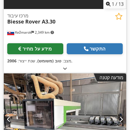
1
/
13
מרכז עיבוד
Biesse
Rover A3.30
Kežmarok
2,349 km
התקשר
מידע על מחיר
,
מצב:
טוב (משומש)
, שנת ייצור:
2006
מודעה קטנה