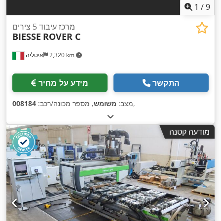
1
/
9
מרכז עיבוד 5 צירים
BIESSE
ROVER C
2,320 km
איטליה
התקשר
מידע על מחיר
,
מצב:
משומש
, מספר מכונה/רכב:
008184
מודעה קטנה