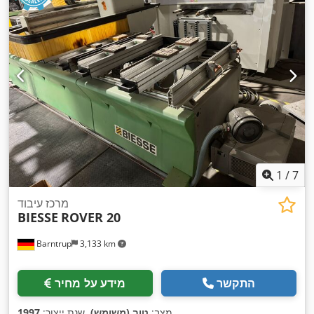
1
/
7
מרכז עיבוד
BIESSE
ROVER 20
Barntrup
3,133 km
התקשר
מידע על מחיר
,
מצב:
טוב (משומש)
, שנת ייצור:
1997