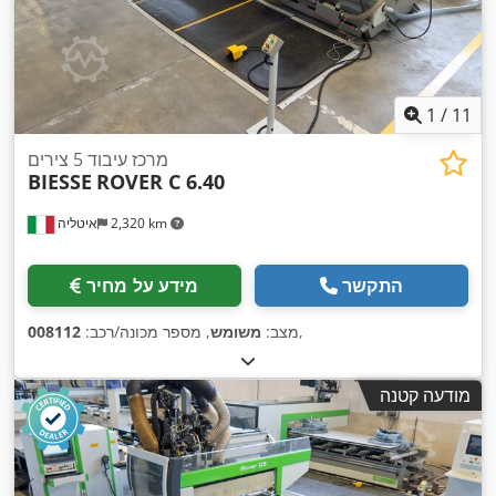
1
/
11
מרכז עיבוד 5 צירים
BIESSE
ROVER C 6.40
2,320 km
איטליה
התקשר
מידע על מחיר
,
מצב:
משומש
, מספר מכונה/רכב:
008112
מודעה קטנה