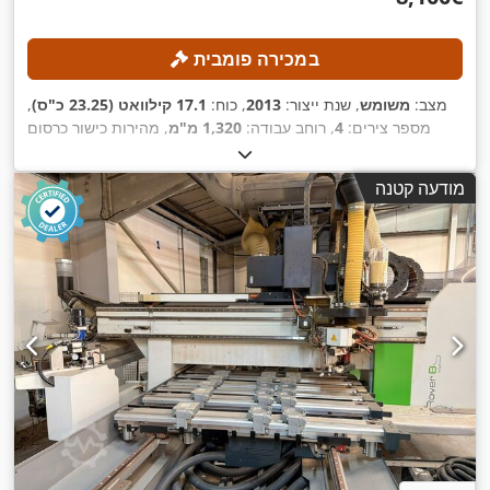
במכירה פומבית
מצב:
משומש
, שנת ייצור:
2013
, כוח:
17.1 קילוואט (23.25 כ"ס)
,
מספר צירים:
4
, רוחב עבודה:
1,320 מ"מ
, מהירות כישור כרסום
,
(מקסימלית):
24,000 סל"ד
, אורך עבודה:
2,500 מ"מ
מודעה קטנה