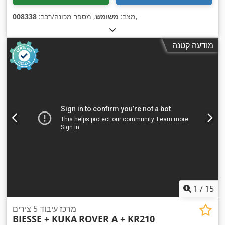
,
מצב:
משומש
, מספר מכונה/רכב:
008338
מודעה קטנה
1
/
15
מרכז עיבוד 5 צירים
BIESSE + KUKA
ROVER A + KR210