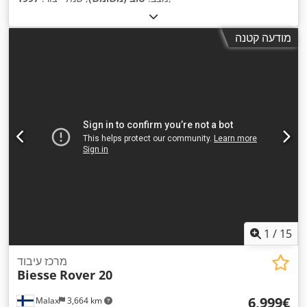
מודעה קטנה
1
/
15
מרכז עיבוד
Biesse
Rover 20
‏6,999 ‏€
Malax
3,664 km