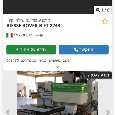
1
/
8
מרכז עיבוד עם שולחן קינון
BIESSE
ROVER B FT 2243
2,320 km
איטליה
התקשר
מידע על מחיר
,
מצב:
משומש
, מספר מכונה/רכב:
008470
מודעה קטנה