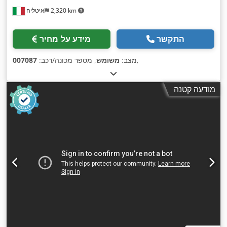
2,320 km
איטליה
התקשר
מידע על מחיר
,
מצב:
משומש
, מספר מכונה/רכב:
007087
מודעה קטנה