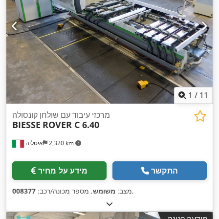
1
/
11
מרכזי עיבוד עם שולחן קונסולה
BIESSE
ROVER C 6.40
2,320 km
איטליה
התקשר
מידע על מחיר
,
מצב:
משומש
, מספר מכונה/רכב:
008377
מודעה קטנה