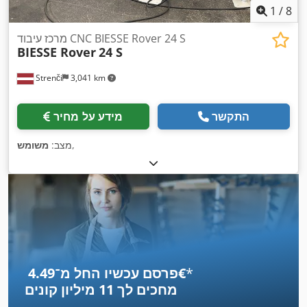
1
/
8
מרכז עיבוד CNC BIESSE Rover 24 S
BIESSE Rover
24 S
Strenči
3,041 km
התקשר
מידע על מחיר
,
מצב:
משומש
*
פרסם עכשיו החל מ־‏4.49 ‏€
מחכים לך
11 מיליון קונים