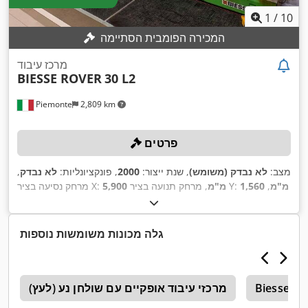
1
/
10
המכירה הפומבית הסתיימה
מרכז עיבוד
BIESSE ROVER
30 L2
Piemonte
2,809 km
פרטים
מצב:
לא נבדק (משומש)
, שנת ייצור:
2000
, פונקציונליות:
לא נבדק
,
1,560 מ"מ
,
, מרחק תנועה בציר Y:
5,900 מ"מ
מרחק נסיעה בציר X:
60 מ'/דקה
,
, קצב הזנה ציר Y:
80 מ'/דקה
קצב ההזנה ציר X:
,
מהירות סיבוב (מקסימלית):
20,000 סל"ד
גלה מכונות משומשות נוספות
Biesse Ro
מרכזי עיבוד אופקיים עם שולחן נע (לעץ)
e