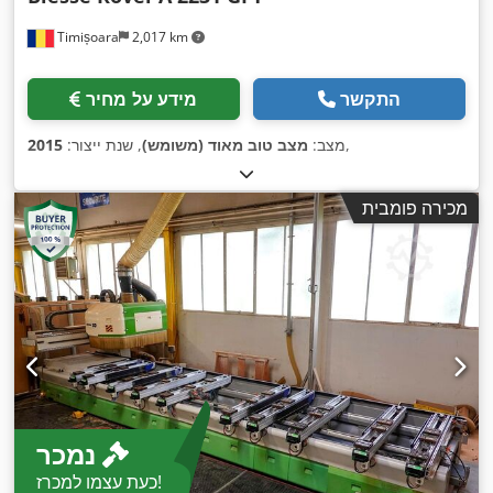
Timișoara
2,017 km
התקשר
מידע על מחיר
,
מצב:
מצב טוב מאוד (משומש)
, שנת ייצור:
2015
מכירה פומבית
נמכר
כעת עצמו למכרז!