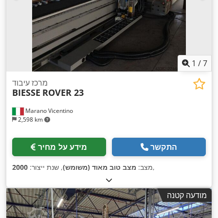
1
/
7
מרכז עיבוד
BIESSE
ROVER 23
Marano Vicentino
2,598 km
התקשר
מידע על מחיר
,
מצב:
מצב טוב מאוד (משומש)
, שנת ייצור:
2000
מודעה קטנה