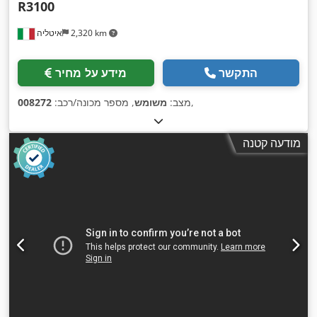
R3100
2,320 km
איטליה
התקשר
מידע על מחיר
,
מצב:
משומש
, מספר מכונה/רכב:
008272
מודעה קטנה