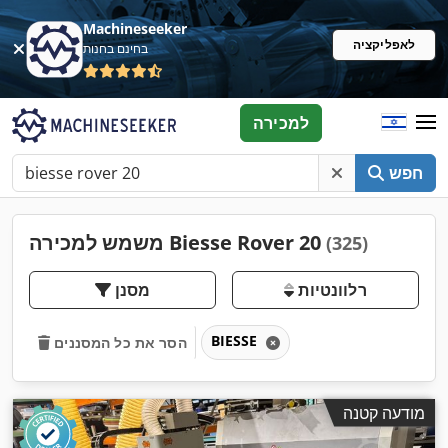
Machineseeker
לאפליקציה
בחינם בחנות
למכירה
חפש
משמש למכירה Biesse Rover 20
(325)
רלוונטיות
מסנן
BIESSE
הסר את כל המסננים
מודעה קטנה