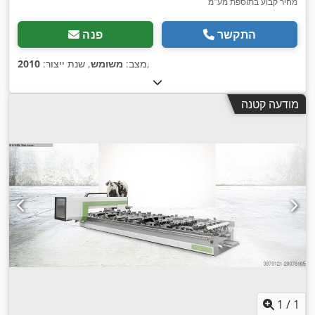
מחיר קבוע בתוספת מע"מ
התקשר
פנה
,
מצב:
משומש
, שנת ייצור:
2010
מודעה קטנה
1
/
1