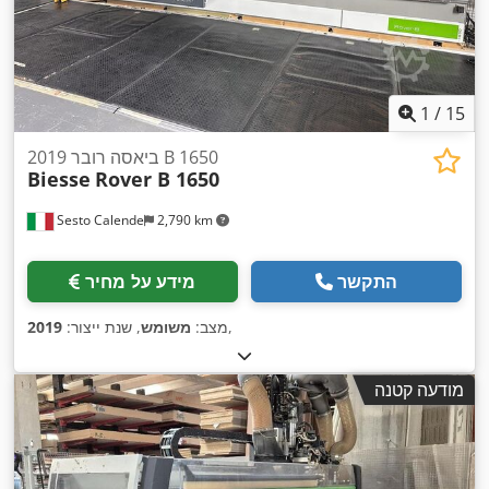
1
/
15
2019 ביאסה רובר B 1650
Biesse
Rover B 1650
Sesto Calende
2,790 km
התקשר
מידע על מחיר
,
מצב:
משומש
, שנת ייצור:
2019
מודעה קטנה