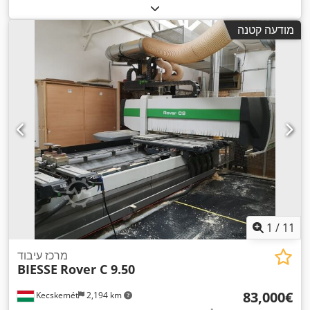
מודעה קטנה
1
/
11
מרכז עיבוד
BIESSE
Rover C 9.50
‏83,000 ‏€
Kecskemét
2,194 km