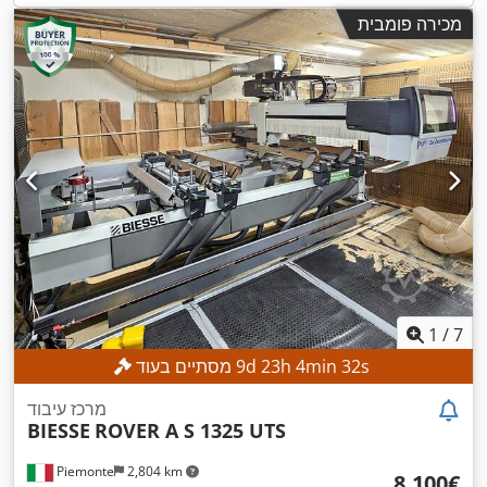
מכירה פומבית
1
/
7
s
30
min
4
h
23
d
9
מסתיים בעוד
מרכז עיבוד
BIESSE
ROVER A S 1325 UTS
Piemonte
2,804 km
‏8,100 ‏€