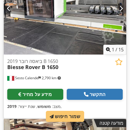
1
/
15
2019 ביאסה רובר B 1650
Biesse
Rover B 1650
Sesto Calende
2,790 km
התקשר
מידע על מחיר
,
מצב:
משומש
, שנת ייצור:
2019
שמור חיפוש
מודעה קטנה