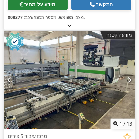
התקשר
מידע על מחיר
,
מצב:
משומש
, מספר מכונה/רכב:
008377
מודעה קטנה
1
/
13
מרכז עיבוד 5 צירים