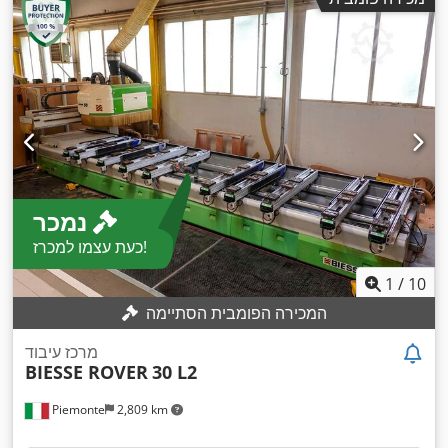
נמכר
כעת עצמו למכרז!
1
/
10
המכירה הפומבית הסתיימה
מרכז עיבוד
BIESSE ROVER
30 L2
Piemonte
2,809 km