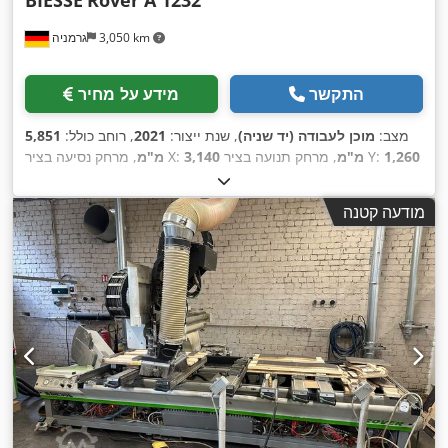
3,050 km
גרמניה
התקשר
מידע על מחיר
מצב:
מוכן לעבודה (יד שניה)
, שנת ייצור:
2021
, רוחב כולל:
5,851
1,260
, מרחק תנועה בציר Y:
3,140 מ"מ
, מרחק נסיעה בציר X:
מ"מ
245 מ"מ
, משקל כולל:
3,000 ק"ג
, יצרן
, מרחק תנועה ציר Z:
מ"מ
, הספק
HH660 PC-based control
, דגם בקר:
BIESSE
בקרים:
מודעה קטנה
מנוע הציר:
13,200 וואט
, אורך מוצר (מקסימום):
7,116 מ"מ
,
,
מהירות ציר (מקסימלית):
24,000 סל"ד
, מספר צירים:
4