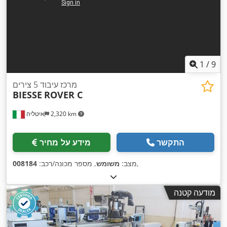
1
/
9
מרכז עיבוד 5 צירים
BIESSE
ROVER C
2,320 km
איטליה
התקשר
מידע על מחיר
,
מצב:
משומש
, מספר מכונה/רכב:
008184
מודעה קטנה