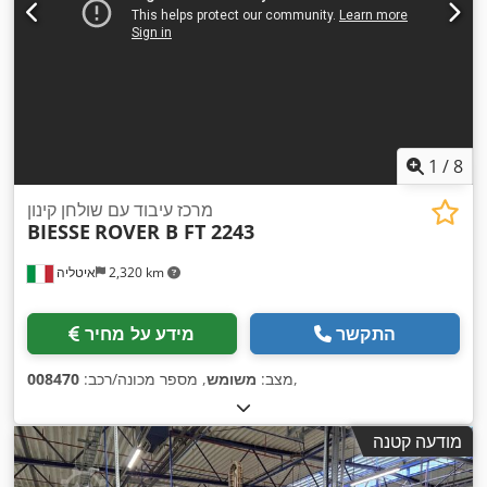
1
/
8
מרכז עיבוד עם שולחן קינון
BIESSE
ROVER B FT 2243
2,320 km
איטליה
התקשר
מידע על מחיר
,
מצב:
משומש
, מספר מכונה/רכב:
008470
מודעה קטנה