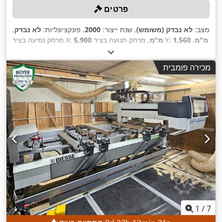
פרטים
מצב:
לא נבדק (משומש)
, שנת ייצור:
2000
, פונקציונליות:
לא נבדק
,
1,560 מ"מ
,
, מרחק תנועה בציר Y:
5,900 מ"מ
מרחק נסיעה בציר X:
60 מ'/דקה
,
, קצב הזנה ציר Y:
80 מ'/דקה
קצב ההזנה ציר X:
,
מהירות סיבוב (מקסימלית):
20,000 סל"ד
מכירה פומבית
1
/
7