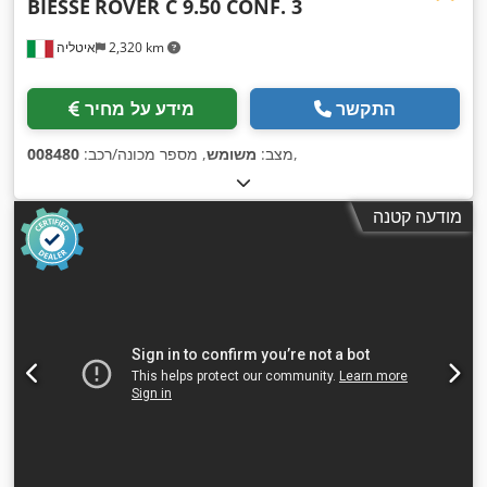
BIESSE
ROVER C 9.50 CONF. 3
2,320 km
איטליה
התקשר
מידע על מחיר
,
מצב:
משומש
, מספר מכונה/רכב:
008480
מודעה קטנה