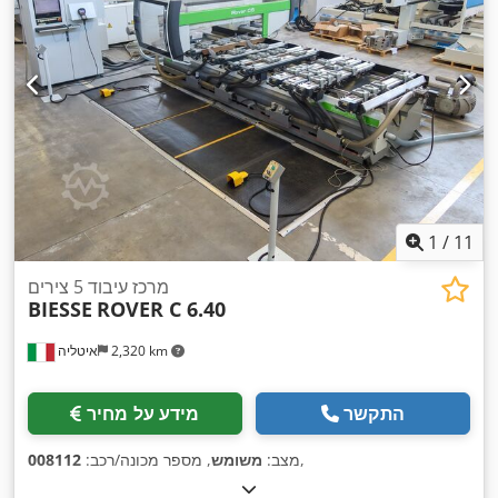
1
/
11
מרכז עיבוד 5 צירים
BIESSE
ROVER C 6.40
2,320 km
איטליה
התקשר
מידע על מחיר
,
מצב:
משומש
, מספר מכונה/רכב:
008112