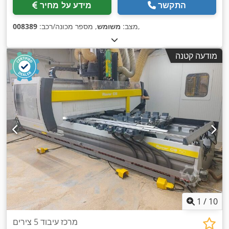
התקשר
מידע על מחיר
,
מצב:
משומש
, מספר מכונה/רכב:
008389
מודעה קטנה
1
/
10
מרכז עיבוד 5 צירים