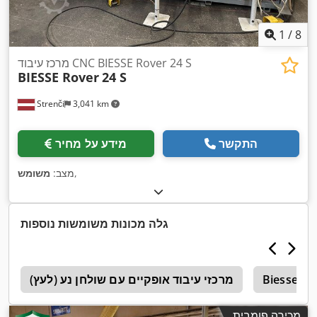
1
/
8
מרכז עיבוד CNC BIESSE Rover 24 S
BIESSE Rover
24 S
Strenči
3,041 km
התקשר
מידע על מחיר
,
מצב:
משומש
גלה מכונות משומשות נוספות
Biesse Ro
מרכזי עיבוד אופקיים עם שולחן נע (לעץ)
e
מכירה פומבית