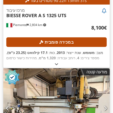
s
29
min
13
h
22
d
9
מסתיים בעוד
מרכז עיבוד
BIESSE
ROVER A S 1325 UTS
Piemonte
2,804 km
‏8,100 ‏€
במכירה פומבית
מצב:
משומש
, שנת ייצור:
2013
, כוח:
17.1 קילוואט (23.25 כ"ס)
,
מספר צירים:
4
, רוחב עבודה:
1,320 מ"מ
, מהירות כישור כרסום
,
(מקסימלית):
24,000 סל"ד
, אורך עבודה:
2,500 מ"מ
מודעה קטנה