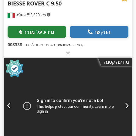
BIESSE
ROVER C 9.50
2,320 km
איטליה
התקשר
מידע על מחיר
,
מצב:
משומש
, מספר מכונה/רכב:
008338
מודעה קטנה