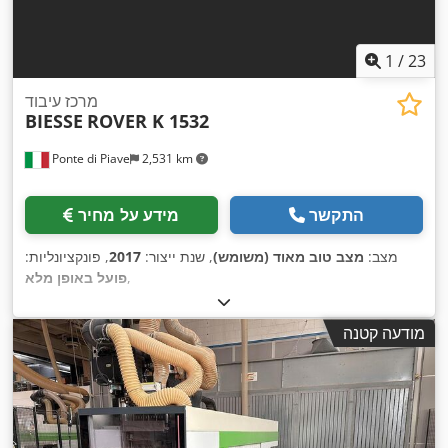
1
/
23
מרכז עיבוד
BIESSE
ROVER K 1532
Ponte di Piave
2,531 km
התקשר
מידע על מחיר
מצב:
מצב טוב מאוד (משומש)
, שנת ייצור:
2017
, פונקציונליות:
,
פועל באופן מלא
מודעה קטנה