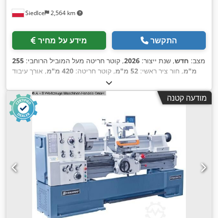
Siedlce
2,564 km
התקשר
מידע על מחיר
מצב:
חדש
, שנת ייצור:
2026
, קוטר חריטה מעל המוביל הרוחבי:
255
מ"מ
, חור ציר ראשי:
52 מ"מ
, קוטר חריטה:
420 מ"מ
, אורך עיבוד
בחריטה:
1,000 מ"מ
, מהירות ציר (מקסימלית):
3,000 סל"ד
,
מהירות ציר (בדקה):
30 סל"ד
, משקל כולל:
1,145 ק"ג
, ציוד:
מודעה קטנה
,
מהירות סיבוב משתנה ללא הגבלה