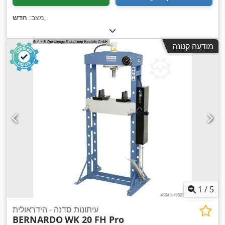
,
מצב:
חדש
מודעה קטנה
1
/
5
עיתונות סדנה - הידראולית
BERNARDO
WK 20 FH Pro