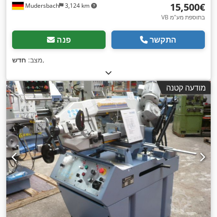
‏15,500 ‏€
Mudersbach
3,124 km
VB בתוספת מע"מ
התקשר
פנה
,
מצב:
חדש
מודעה קטנה