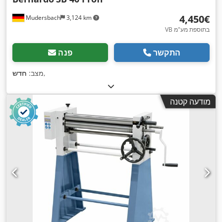
‏4,450 ‏€
Mudersbach
3,124 km
VB בתוספת מע"מ
התקשר
פנה
,
מצב:
חדש
מודעה קטנה