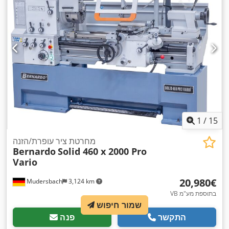
1
/
15
מחרטת ציר עופרת/הזנה
Bernardo
Solid 460 x 2000 Pro
Vario
‏20,980 ‏€
Mudersbach
3,124 km
VB בתוספת מע"מ
שמור חיפוש
התקשר
פנה