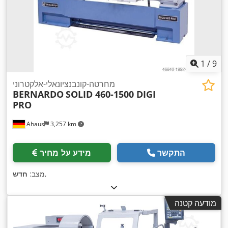
1
/
9
מחרטה-קונבנציונאלי-אלקטרוני
BERNARDO
SOLID 460-1500 DIGI
PRO
Ahaus
3,257 km
התקשר
מידע על מחיר
,
מצב:
חדש
מודעה קטנה