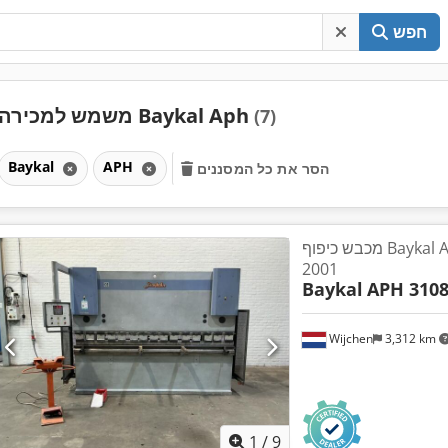
חפש
משמש למכירה Baykal Aph
(7)
Baykal
APH
הסר את כל המסננים
מכבש כיפוף Baykal APH 3108 x 160, שנת
2001
Baykal
APH 3108
Wijchen
3,312 km
1
/
9