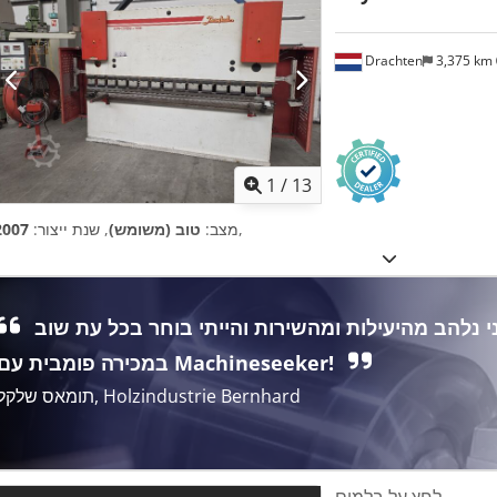
Drachten
3,375 km
1
/
13
,
מצב:
טוב (משומש)
, שנת ייצור:
2007
אני נלהב מהיעילות ומהשירות והייתי בוחר בכל עת שוב
במכירה פומבית עם Machineseeker!
תומאס שלקל, Holzindustrie Bernhard