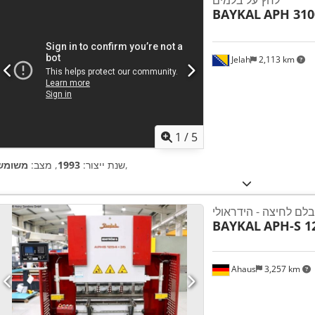
לחץ על בלמים
BAYKAL
APH 310
Jelah
2,113 km
1
/
5
,
שנת ייצור:
1993
, מצב:
משומש
בלם לחיצה - הידראולי
BAYKAL
APH-S 1
Ahaus
3,257 km