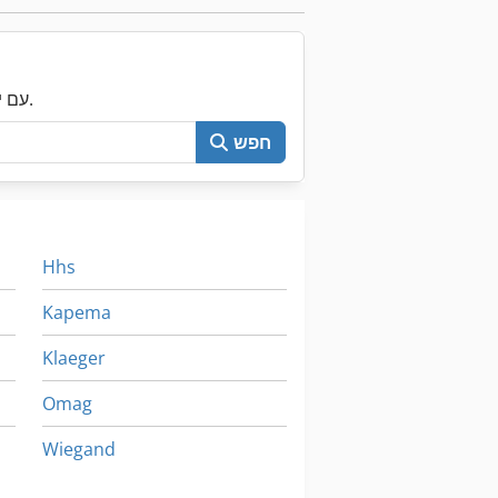
עכשיו חפש את כל Machineseeker עם יותר מ-200,000 מכונות יד שנייה.
חפש
Hhs
Kapema
Klaeger
Omag
Wiegand
בעת