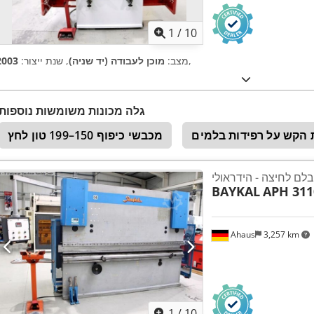
1
/
10
,
מצב:
מוכן לעבודה (יד שניה)
, שנת ייצור:
2003
גלה מכונות משומשות נוספות
הקש על רפידות בלמים
מכבשי כיפוף 150–199 טון לחץ
בלם לחיצה - הידראולי
BAYKAL
APH 311
Ahaus
3,257 km
1
/
10