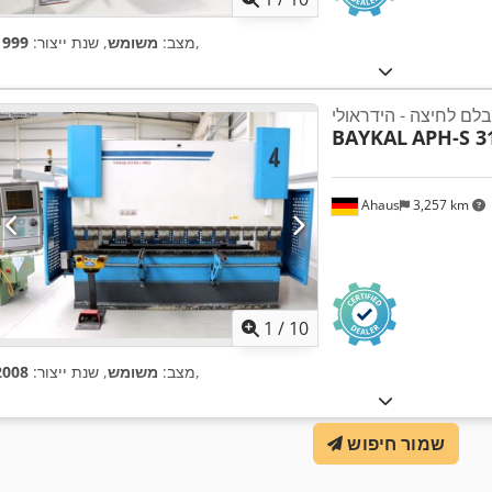
,
מצב:
משומש
, שנת ייצור:
1999
בלם לחיצה - הידראולי
BAYKAL
APH-S 3
Ahaus
3,257 km
1
/
10
,
מצב:
משומש
, שנת ייצור:
2008
שמור חיפוש