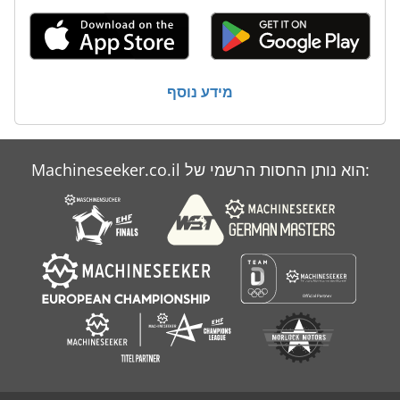
כל
מתכת
מידע נוסף
פסים
צג
Machineseeker.co.il הוא נותן החסות הרשמי של:
ראה ציר להרקב
שבבי מתכת