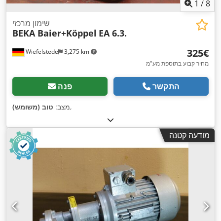
1
/
8
שימון מרכזי
BEKA Baier+Köppel
EA 6.3.
‏325 ‏€
Wiefelstede
3,275 km
מחיר קבוע בתוספת מע"מ
התקשר
פנה
,
מצב:
טוב (משומש)
מודעה קטנה