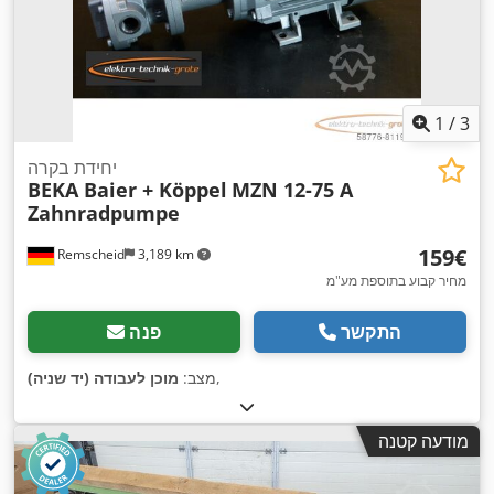
1
/
3
יחידת בקרה
BEKA Baier + Köppel
MZN 12-75 A
Zahnradpumpe
‏159 ‏€
Remscheid
3,189 km
מחיר קבוע בתוספת מע"מ
התקשר
פנה
,
מצב:
מוכן לעבודה (יד שניה)
מודעה קטנה