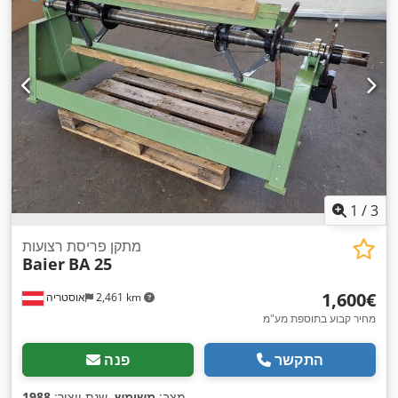
1
/
3
מתקן פריסת רצועות
Baier
BA 25
‏1,600 ‏€
2,461 km
אוסטריה
מחיר קבוע בתוספת מע"מ
התקשר
פנה
,
מצב:
משומש
, שנת ייצור:
1988