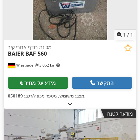
1
/
1
מכונת רודף אחרי קיר
BAIER
BAF 560
Wiesbaden
3,062 km
התקשר
מידע על מחיר
,
מצב:
משומש
, מספר מכונה/רכב:
050189
מודעה קטנה