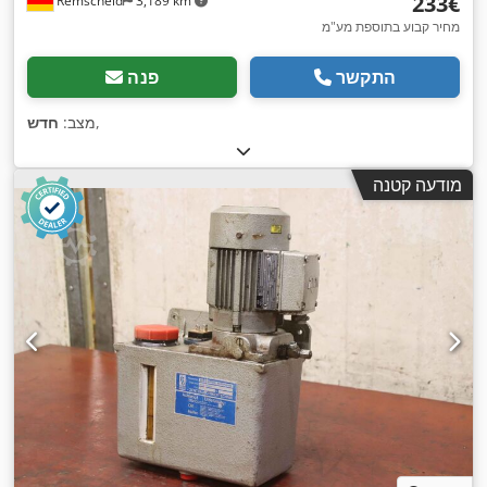
‏233 ‏€
Remscheid
3,189 km
מחיר קבוע בתוספת מע"מ
התקשר
פנה
,
מצב:
חדש
מודעה קטנה