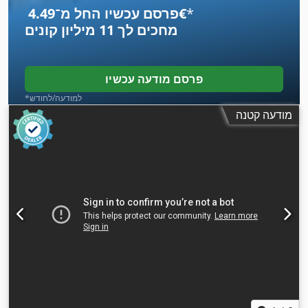
*
פרסם עכשיו החל מ־‏4.49 ‏€
מחכים לך
11 מיליון קונים
פרסם מודעה עכשיו
*למודעה/לחודש
מודעה קטנה