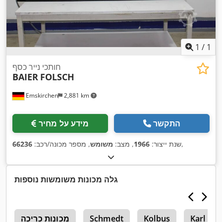
1
/
1
חותכי נייר כסף
BAIER
FOLSCH
Emskirchen
2,881 km
התקשר
מידע על מחיר
,
שנת ייצור:
1966
, מצב:
משומש
, מספר מכונה/רכב:
66236
גלה מכונות משומשות נוספות
Karl Sc
Kolbus
Schmedt
מכונות כריכה
n