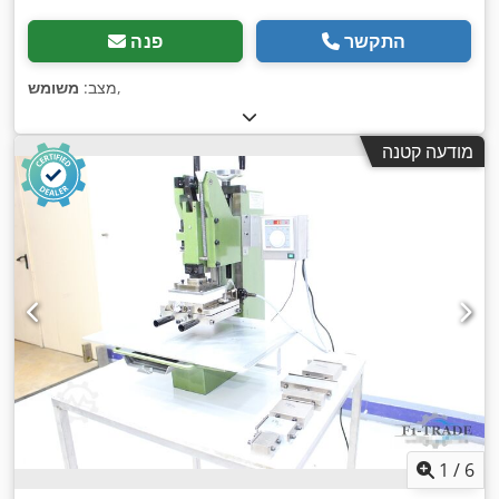
התקשר
פנה
,
מצב:
משומש
מודעה קטנה
1
/
6