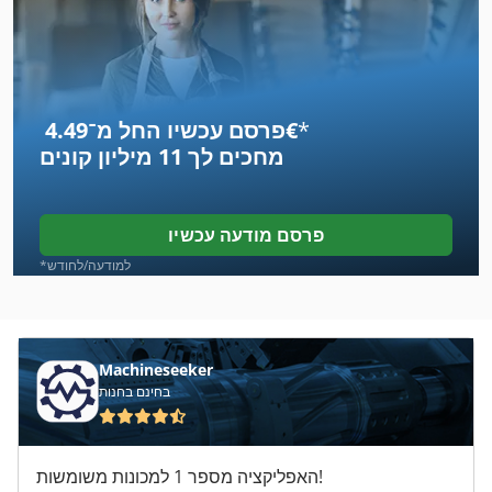
בד
ביניים
*
פרסם עכשיו החל מ־‏4.49 ‏€
בירה
מחכים לך
11 מיליון קונים
בלמים
בסיס
פרסם מודעה עכשיו
בעת
*למודעה/לחודש
בצד פלנר
ברזל דרכר
Machineseeker
בחינם בחנות
בשר ראה אנכי
בתי יציקה
האפליקציה מספר 1 למכונות משומשות!
חבית