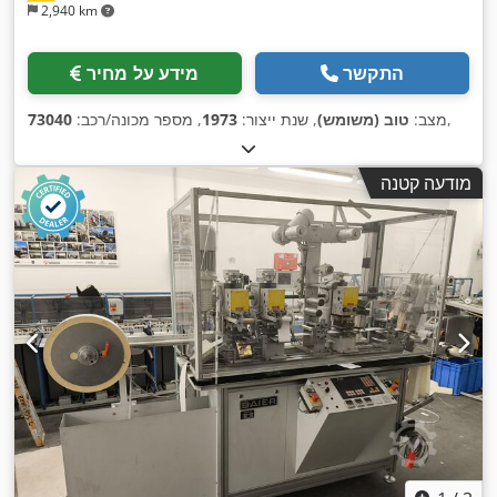
2,940 km
התקשר
מידע על מחיר
,
מצב:
טוב (משומש)
, שנת ייצור:
1973
, מספר מכונה/רכב:
73040
מודעה קטנה