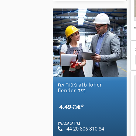
Heidenhain
אלקטרוניקה
יחידת בקרה
מכור את atb loher
flender מיד
*
‏4.49 ‏€
מ-
מידע עכשיו
+44 20 806 810 84