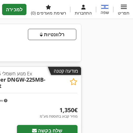
למכירה
שפה
תפריט
התחברות
רשימת מועדפים
(0)
רלוונטיות
מודעה קטנה
מנוע חשמלי 45 קילוואט 1475 סל"ד Ex
her
DNGW-225MB-
t
km
‏1,350 ‏€
מחיר קבוע בתוספת מע"מ
שלח בקשה