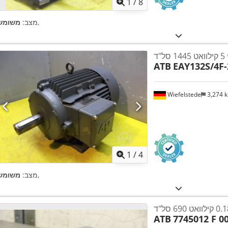
1
/
8
,
מצב:
משומש
"ד
ATB
EAY132S/4F-
Wiefelstede
3,274 
1
/
4
,
מצב:
משומש
ATB
7745012 F 0