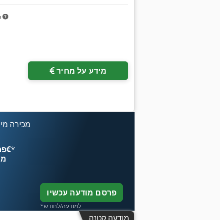
m
מידע על מחיר
מכירה מיי
*
פרסם עכשיו החל מ־‏4.49 ‏€
מח
פרסם מודעה עכשיו
*למודעה/לחודש
מודעה קטנה