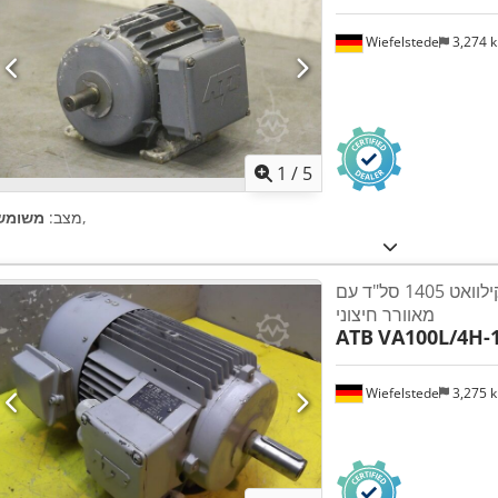
Wiefelstede
3,274 
1
/
5
,
מצב:
משומש
מנוע חשמלי 2.2 קילוואט 1405 סל"ד עם
מאוורר חיצוני
ATB
VA100L/4H-1
Wiefelstede
3,275 