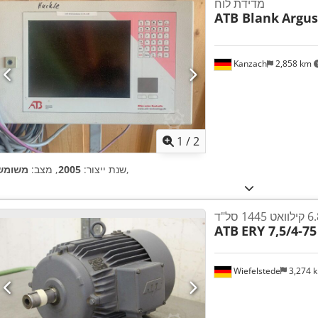
מדידת לוח
ATB Blank
Argus
Kanzach
2,858 km
1
/
2
,
שנת ייצור:
2005
, מצב:
משומש
ATB
ERY 7,5/4-75
Wiefelstede
3,274 