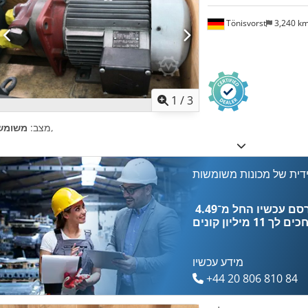
Tönisvorst
3,240 k
1
/
3
,
מצב:
משומש
דית של מכונות משומשות
כים לך
11 מיליון קונים
מידע עכשיו
+44 20 806 810 84