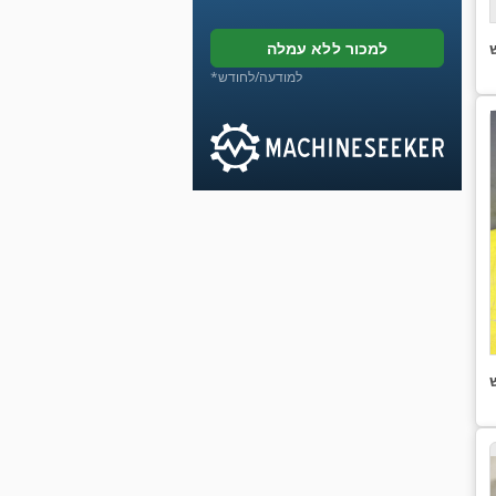
למכור ללא עמלה
*למודעה/לחודש