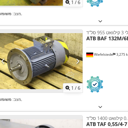
1
/
6
,
מצב:
משומש
 סל"ד
ATB
BAF 132M/6
Wiefelstede
3,275 
1
/
6
,
מצב:
משומש
ATB
TAF 0,55/4-7