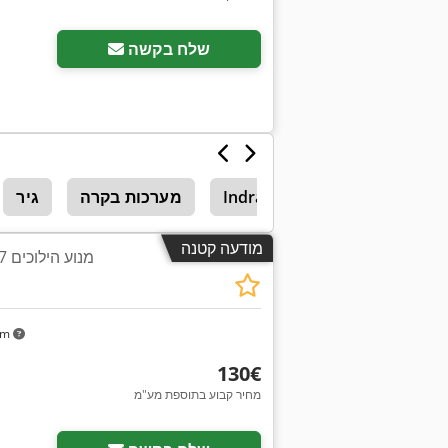
שלח בקשה
Indramat
מערכות בקרה
גיר
מודעה קטנה
מנוע הילוכים 0.37 קילוואט 141 סל"ד
km
‏130 ‏€
מחיר קבוע בתוספת מע"מ