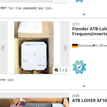
,
מצב:
טוב (משומש)
, שנת ייצור:
1997
רְכִיב
Flender ATB-Lo
Frequenzinverter
Remscheid
3,189 
1
/
3
,
מצב:
חדש
מנוע
ATB LOHER
AF10