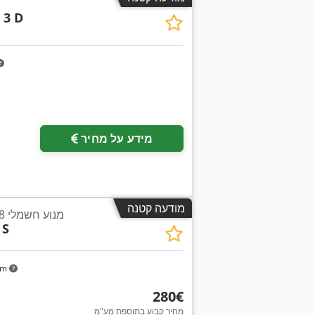
 3 D
בקש תמונות נוספות
מידע על מחיר
מודעה קטנה
מנוע חשמלי 6.8 קילוואט 1445 סל"ד
 S
km
‏280 ‏€
מחיר קבוע בתוספת מע"מ