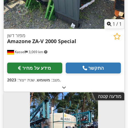
1
/
1
מפזר דשן
Amazone
ZA-V 2000 Special
Kassel
3,069 km
התקשר
מידע על מחיר
,
מצב:
משומש
, שנת ייצור:
2023
מודעה קטנה