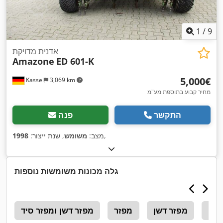
1
/
9
אדנית מדויקת
Amazone
ED 601-K
‏5,000 ‏€
Kassel
3,069 km
מחיר קבוע בתוספת מע"מ
התקשר
פנה
,
מצב:
משומש
, שנת ייצור:
1998
גלה מכונות משומשות נוספות
דשן
מפזר דשן
מפזר
מפזר דשן ומפזר סיד
1