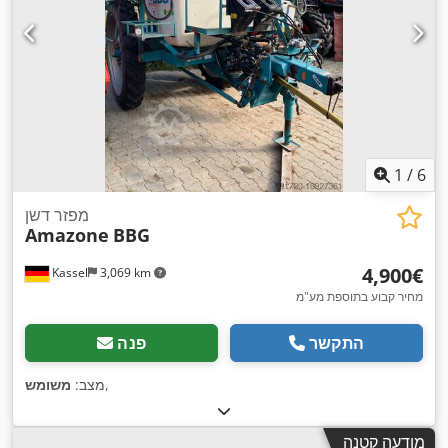
1
/
6
מפזר דשן
Amazone
BBG
‏4,900 ‏€
Kassel
3,069 km
מחיר קבוע בתוספת מע"מ
התקשר
פנה
,
מצב:
משומש
מודעה קטנה