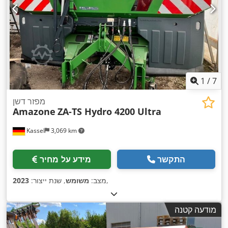
1
/
7
מפזר דשן
Amazone
ZA-TS Hydro 4200 Ultra
Kassel
3,069 km
התקשר
מידע על מחיר
,
מצב:
משומש
, שנת ייצור:
2023
מודעה קטנה