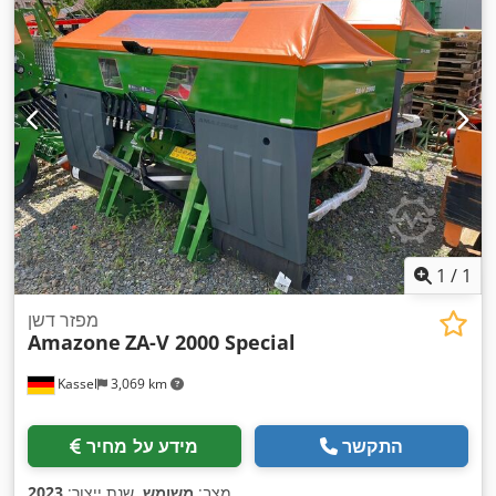
1
/
1
מפזר דשן
Amazone
ZA-V 2000 Special
Kassel
3,069 km
התקשר
מידע על מחיר
,
מצב:
משומש
, שנת ייצור:
2023