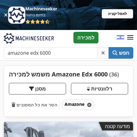
Machineseeker
לאפליקציה
בחינם בחנות
למכירה
חפש
משמש למכירה Amazone Edx 6000
(36)
רלוונטיות
מסנן
Amazone
הסר את כל המסננים
מודעה קטנה