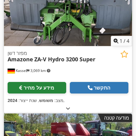
1
/
4
מפזר דשן
Amazone
ZA-V Hydro 3200 Super
Kassel
3,069 km
התקשר
מידע על מחיר
,
מצב:
משומש
, שנת ייצור:
2024
מודעה קטנה