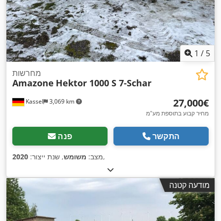
1
/
5
מחרשות
Amazone
Hektor 1000 S 7-Schar
‏27,000 ‏€
Kassel
3,069 km
מחיר קבוע בתוספת מע"מ
התקשר
פנה
,
מצב:
משומש
, שנת ייצור:
2020
מודעה קטנה