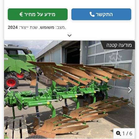
התקשר
מידע על מחיר
,
מצב:
משומש
, שנת ייצור:
2024
מודעה קטנה
1
/
6