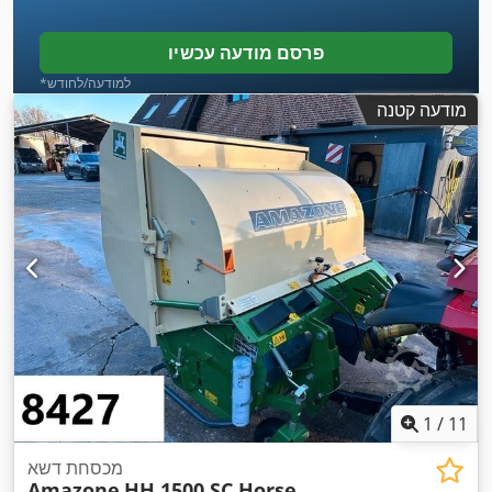
פרסם מודעה עכשיו
*למודעה/לחודש
מודעה קטנה
1
/
11
מכסחת דשא
Amazone
HH 1500 SC Horse