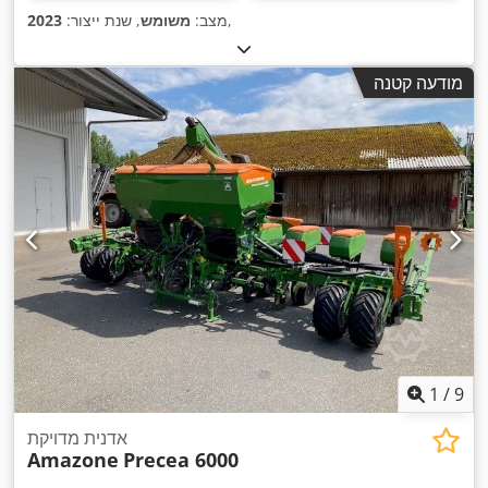
,
מצב:
משומש
, שנת ייצור:
2023
מודעה קטנה
1
/
9
אדנית מדויקת
Amazone
Precea 6000