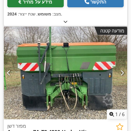
התקשר
מידע על מחיר
,
מצב:
משומש
, שנת ייצור:
2024
מודעה קטנה
1
/
6
מפזר דשן