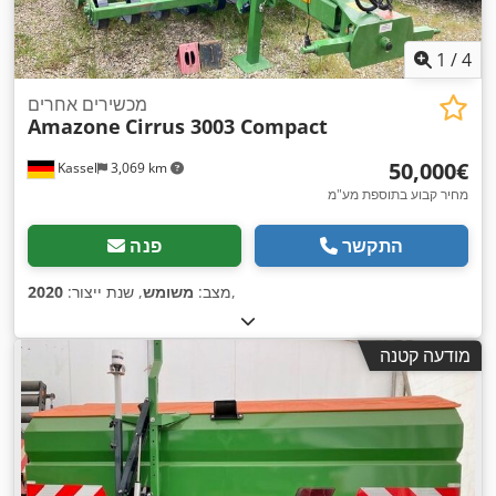
1
/
4
מכשירים אחרים
Amazone
Cirrus 3003 Compact
‏50,000 ‏€
Kassel
3,069 km
מחיר קבוע בתוספת מע"מ
התקשר
פנה
,
מצב:
משומש
, שנת ייצור:
2020
מודעה קטנה