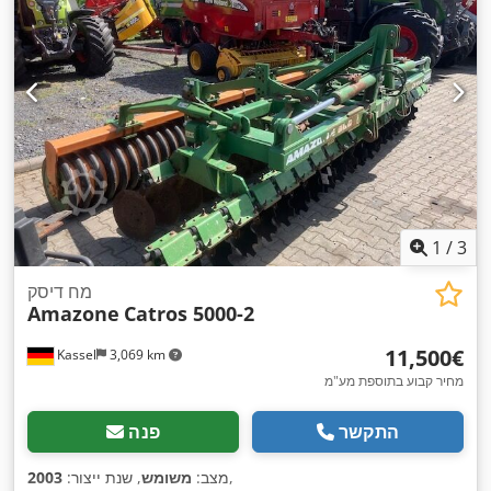
1
/
3
מח דיסק
Amazone
Catros 5000-2
‏11,500 ‏€
Kassel
3,069 km
מחיר קבוע בתוספת מע"מ
התקשר
פנה
,
מצב:
משומש
, שנת ייצור:
2003