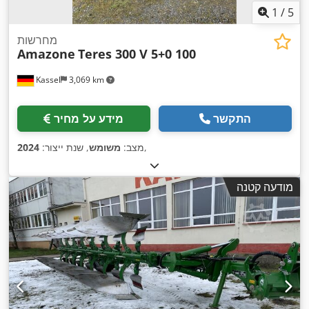
1
/
5
מחרשות
Amazone
Teres 300 V 5+0 100
Kassel
3,069 km
התקשר
מידע על מחיר
,
מצב:
משומש
, שנת ייצור:
2024
מודעה קטנה