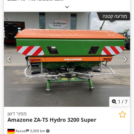
מודעה קטנה
1
/
7
מפזר דשן
Amazone
ZA-TS Hydro 3200 Super
Kassel
3,069 km