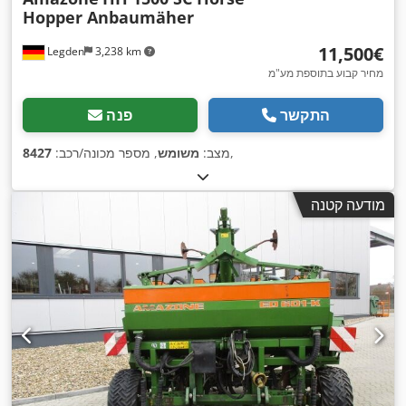
Hopper Anbaumäher
‏11,500 ‏€
Legden
3,238 km
מחיר קבוע בתוספת מע"מ
התקשר
פנה
,
מצב:
משומש
, מספר מכונה/רכב:
8427
מודעה קטנה