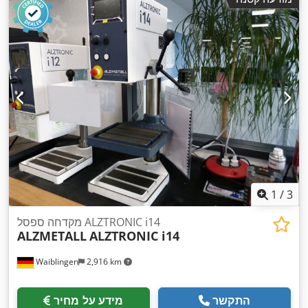
1
/
3
מקדחה ספסל ALZTRONIC i14
ALZMETALL
ALZTRONIC i14
Waiblingen
2,916 km
התקשר
מידע על מחיר