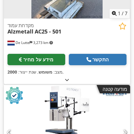
1
/
7
מקדחת עמוד
Alzmetall
AC25 - 501
De Lutte
3,273 km
התקשר
מידע על מחיר
,
מצב:
משומש
, שנת ייצור:
2000
מודעה קטנה