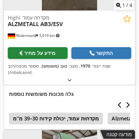
1
/
4
Highl. מקדחה עמוד
ALZMETALL
AB3/ESV
Rödermark
3,019 km
התקשר
מידע על מחיר
, מספר מכונה/רכב:
שנת ייצור:
1970
, מצב:
טוב (משומש)
Unbekannt
,
גלה מכונות משומשות נוספות
Alzmetall
מקדחות עמוד, יכולת קידוח 30–39 מ"מ
4
מודעה קטנה