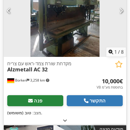
1
/
8
מקדחת שורת צמד-ראש עם צריח
Alzmetall
AC 32
‏10,000 ‏€
Borken
3,258 km
VB בתוספת מע"מ
התקשר
פנה
,
מצב:
טוב (משומש)
מודעה קטנה