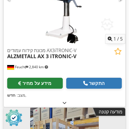
1
/
5
מכונת קידוח עמודים AX3iTRONIC-V
ALZMETALL
AX 3 iTRONIC-V
Feucht
2,840 km
התקשר
מידע על מחיר
,
מצב:
חדש
מודעה קטנה