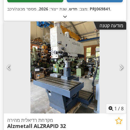
,
PRJ069841
, מספר מכונה/רכב:
מצב:
חדש
, שנת ייצור:
2026
מודעה קטנה
1
/
8
מקדחת רדיאלית מהירה
Alzmetall
ALZRAPID 32