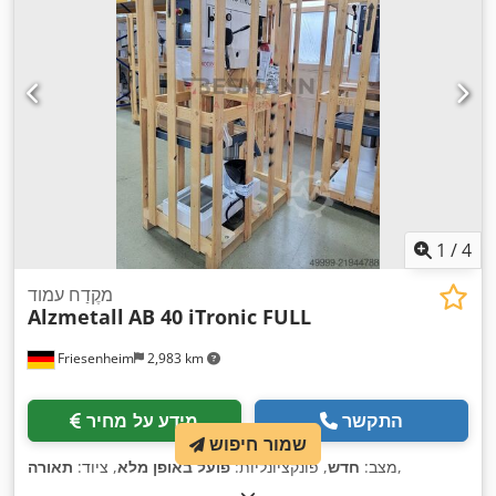
1
/
4
מקֶדַח עמוד
Alzmetall
AB 40 iTronic FULL
Friesenheim
2,983 km
התקשר
מידע על מחיר
שמור חיפוש
,
מצב:
חדש
, פונקציונליות:
פועל באופן מלא
, ציוד:
תאורה