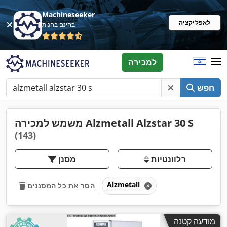
Machineseeker
לאפליקציה
בחינם בחנות
למכירה
חפש
משמש למכירה Alzmetall Alzstar 30 S
(143)
רלוונטיות
מסנן
Alzmetall
הסר את כל המסננים
מודעה קטנה