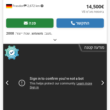
‏14,500 ‏€
Frasdorf
2,672 km
VB בתוספת מע"מ
התקשר
פנה
,
מצב:
משומש
, שנת ייצור:
2008
מודעה קטנה