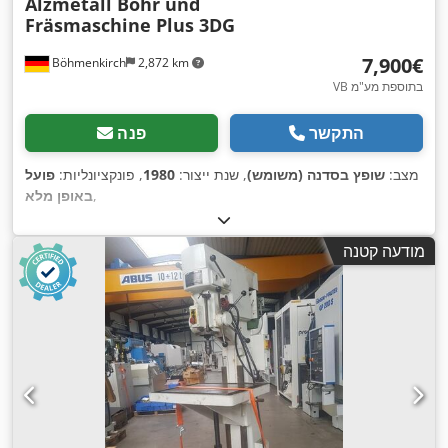
Alzmetall Bohr und
Fräsmaschine Plus 3DG
‏7,900 ‏€
Böhmenkirch
2,872 km
VB בתוספת מע"מ
התקשר
פנה
מצב:
שופץ בסדנה (משומש)
, שנת ייצור:
1980
, פונקציונליות:
פועל
,
באופן מלא
מודעה קטנה