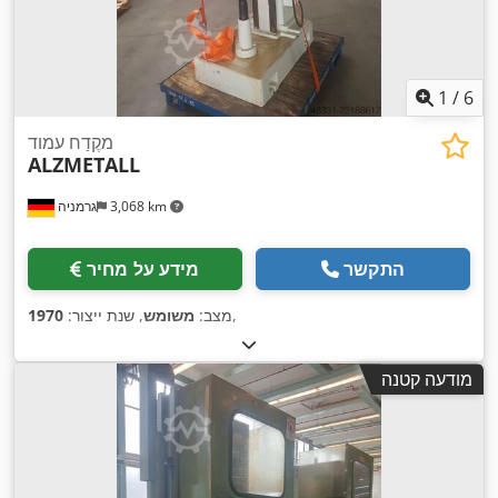
1
/
6
מקֶדַח עמוד
ALZMETALL
3,068 km
גרמניה
התקשר
מידע על מחיר
,
מצב:
משומש
, שנת ייצור:
1970
מודעה קטנה