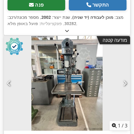
התקשר
פנה
מצב:
מוכן לעבודה (יד שניה)
, שנת ייצור:
2002
, מספר מכונה/רכב:
,
30282
, פונקציונליות:
פועל באופן מלא
מודעה קטנה
1
/
3