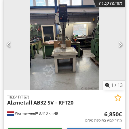
מודעה קטנה
1
/
13
מקֶדַח עמוד
Alzmetall
AB32 SV - RFT20
‏6,850 ‏€
Wormerveer
3,410 km
מחיר קבוע בתוספת מע"מ