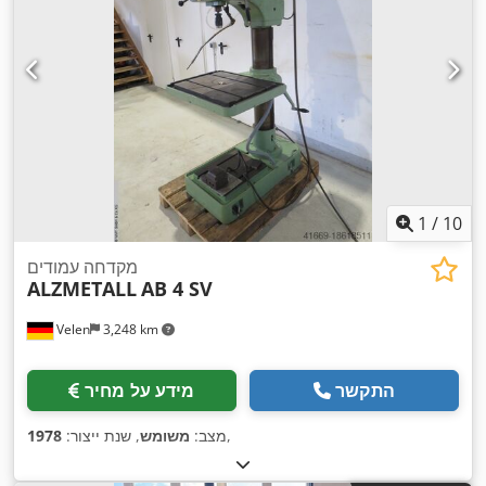
1
/
10
מקדחה עמודים
ALZMETALL
AB 4 SV
Velen
3,248 km
התקשר
מידע על מחיר
,
מצב:
משומש
, שנת ייצור:
1978