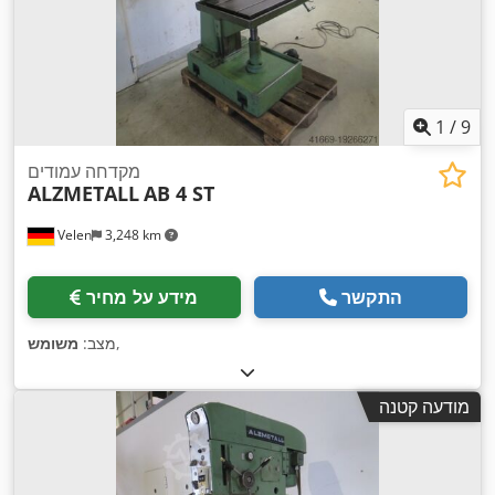
1
/
9
מקדחה עמודים
ALZMETALL
AB 4 ST
Velen
3,248 km
התקשר
מידע על מחיר
,
מצב:
משומש
מודעה קטנה