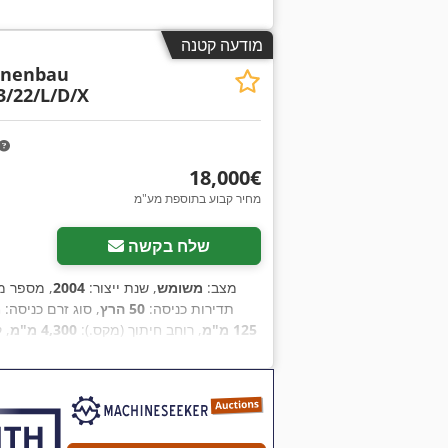
מודעה קטנה
inenbau
3/22/L/D/X
‏18,000 ‏€
מחיר קבוע בתוספת מע"מ
שלח בקשה
מצב:
משומש
, שנת ייצור:
2004
, מספר מ
, תדירות כניסה:
50 הרץ
, סוג זרם כניסה:
מ
125 מ"מ
, רוחב חיתוך (מקס.):
4,300 מ"מ
, 
סוג הנעה:
חשמלי
, מהירות סיבוב (מקסימלית
רוחב כולל:
7,470 מ"מ
, גובה כולל:
2,200