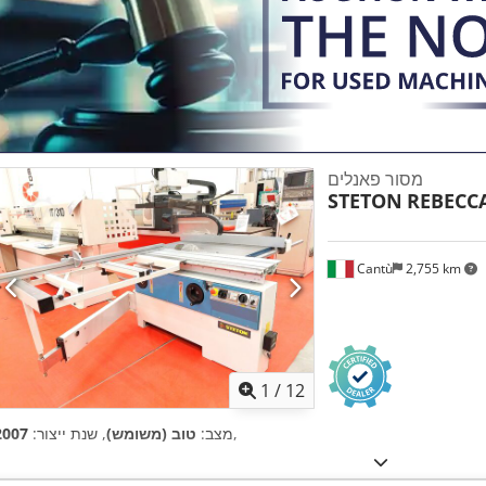
מסור פאנלים
STETON
REBECC
Cantù
2,755 km
1
/
12
,
מצב:
טוב (משומש)
, שנת ייצור:
2007