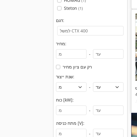
HOMAG
(1)
Steton
(1)
דגם:
מחיר:
-
רק עם ציון מחיר
שנת ייצור:
-
ט
כוח [kW]:
,
,
-
ן
מתח כניסה [V]:
-