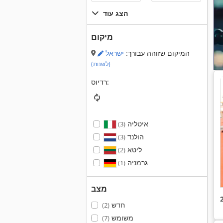
הצג עוד
מיקום
המיקום שזוהה עבורך:
ישראל
(לשנות)
רדיוס:
איטליה
(3)
הולנד
(3)
ליטא
(2)
גרמניה
(1)
מצב
חדש
(2)
משומש
(7)