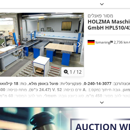
מסור פאנלים
HOLZMA Masch
GmbH
HPL510/4
Ismaning
2,736 km
1
/
12
כונה/רכב:
0-240-14-3077
, פונקציונליות:
פועל באופן מלא
, כוח:
18 קילווא
זגן
, גובה חיתוך (מקס.):
52 A
, זרם כניסה:
400 V
(24.47 כ"ס)
, מתח כניסה:
קוטר להב מסור:
450 מ"מ
, סוג כיוונון גובה:
חשמלי
, חור להב המסור:
60 מ"מ
):
4,500 סל"ד
, מהירות סיבובית (דק'):
3,800 סל"ד
, אורך כולל:
10,216 מ"מ
 מ"מ
, משקל כולל:
15,000 ק"ג
, גובה שולחן:
1,020 מ"מ
, ציוד:
מַנוֹתֵב, מג
,
ללהב מסור, סימון CE