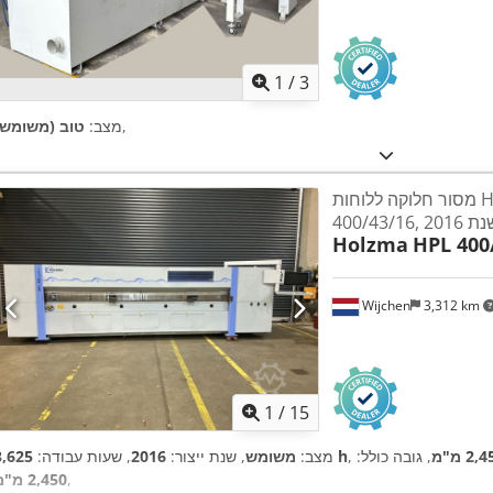
1
/
3
,
מצב:
טוב (משומש)
מסור חלוקה ללוחות Holzma HPL
Holzma
HPL 400
Wijchen
3,312 km
1
/
15
2, מ"מ
, גובה כולל:
3,625 h
מצב:
משומש
, שנת ייצור:
2016
, שעות עבודה:
,
2,450 מ"מ