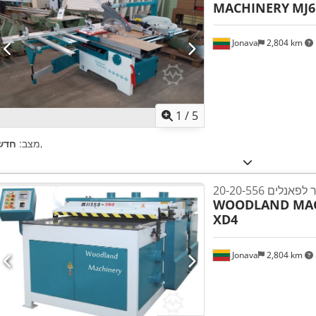
MACHINERY
MJ6
Jonava
2,804 km
1
/
5
,
מצב:
חדש
 מסור לפאנלים
WOODLAND MA
XD4
Jonava
2,804 km