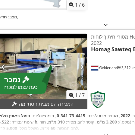
1
/
6
,
מצב:
חדש
מסורי חיתוך לוחות Homag Sawteq B-130
2022
Homag
Sawteq 
Gelderland
3,312 
נמכר
כעת עצמו למכרז!
1
/
7
המכירה הפומבית הסתיימה
ר:
2022
, מספר מכונה/רכב:
0-341-73-4415
, פונקציונליות:
פועל באופן מלא
ך (מקס.):
3,200 מ"מ
, קוטר להב מסור:
310 מ"מ
, חור
4,522 h
שעות עבודה:
,
להב המסור:
60 מ"מ
, משקל כולל:
5,000 ק"ג