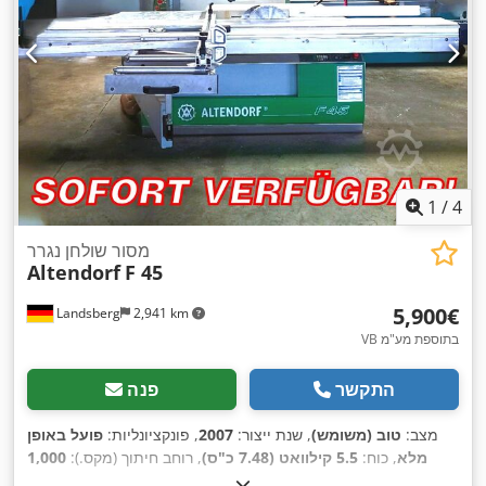
1
/
4
מסור שולחן נגרר
Altendorf
F 45
‏5,900 ‏€
Landsberg
2,941 km
VB בתוספת מע"מ
התקשר
פנה
מצב:
טוב (משומש)
, שנת ייצור:
2007
, פונקציונליות:
פועל באופן
מלא
, כוח:
5.5 קילוואט (7.48 כ"ס)
, רוחב חיתוך (מקס.):
1,000
מ"מ
, קוטר להב מסור:
550 מ"מ
, כוונון נטיית להב המסור:
45 °
,