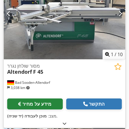
1
/
10
מסור שולחן נגרר
Altendorf
F 45
Bad Sooden-Allendorf
3,038 km
התקשר
מידע על מחיר
,
מצב:
מוכן לעבודה (יד שניה)