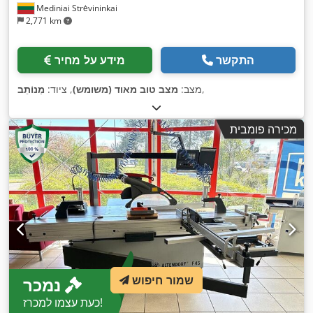
Mediniai Strėvininkai
2,771 km
התקשר
מידע על מחיר
,
מצב:
מצב טוב מאוד (משומש)
, ציוד:
מַנוֹתֵב
מכירה פומבית
שמור חיפוש
נמכר
כעת עצמו למכרז!