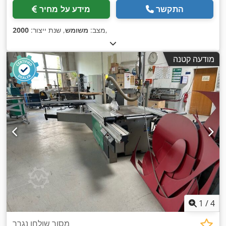
התקשר
מידע על מחיר
,
מצב:
משומש
, שנת ייצור:
2000
מודעה קטנה
1
/
4
מסור שולחן נגרר