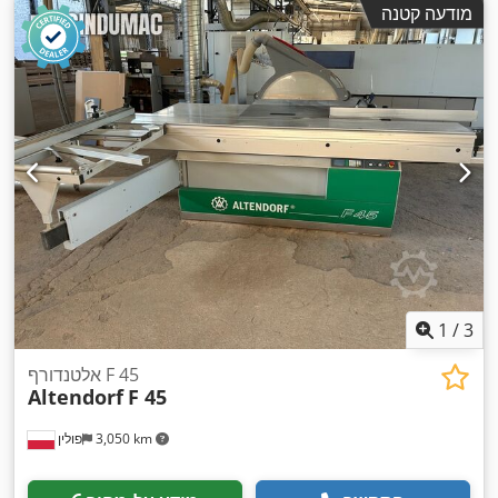
מודעה קטנה
1
/
3
אלטנדורף F 45
Altendorf
F 45
3,050 km
פולין