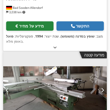
Bad Sooden-Allendorf
3,038 km
התקשר
מידע על מחיר
מצב:
שופץ בסדנה (משומש)
, שנת ייצור:
1994
, פונקציונליות:
פועל
,
באופן מלא
מודעה קטנה