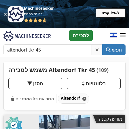
Machineseeker
לאפליקציה
בחינם בחנות
למכירה
חפש
משמש למכירה Altendorf Tkr 45
(109)
רלוונטיות
מסנן
Altendorf
הסר את כל המסננים
מודעה קטנה