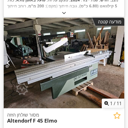
5 קילוואט (6.80 כ"ס)
, גובה חיתוך (מקס.):
200 מ"מ
, רוחב חיתוך
(מקס.):
1,300 מ"מ
, קוטר להב מסור:
550 מ"מ
, אורך חיתוך (מקס'):
3,200 מ"מ
, רוחב חיתוך בגדר מקבילה:
1,300 מ"מ
, אורך שולחן
מודעה קטנה
,
נייד:
3,200 מ"מ
1
/
11
מסור שולחן הזזה
Altendorf
F 45 Elmo