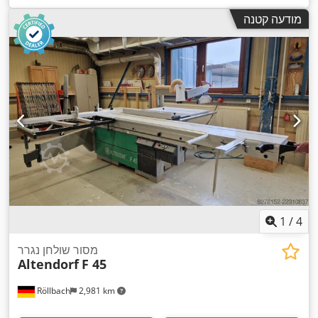
מודעה קטנה
1
/
4
מסור שולחן נגרר
Altendorf
F 45
Röllbach
2,981 km