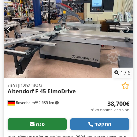
1
/
6
מסור שולחן הזזה
Altendorf
F 45 ElmoDrive
‏38,700 ‏€
Rosenheim
2,685 km
מחיר קבוע בתוספת מע"מ
התקשר
פנה
מצב:
חדש
, שנת ייצור:
2024
, פונקציונליות:
פועל באופן מלא
, כוח: