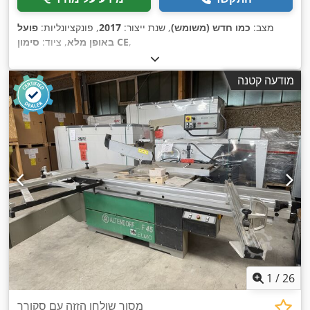
מצב:
כמו חדש (משומש)
, שנת ייצור:
2017
, פונקציונליות:
פועל
,
סימון CE
באופן מלא
, ציוד:
מודעה קטנה
1
/
26
מסור שולחן הזזה עם סקורר