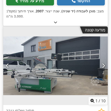
התקשר
מידע על מחיר
מצב:
מוכן לעבודה (יד שניה)
, שנת ייצור:
2007
, אורך חיתוך (מקס'):
,
3,000 מ"מ
מודעה קטנה
1
/
10
מסור שולחן נגרר