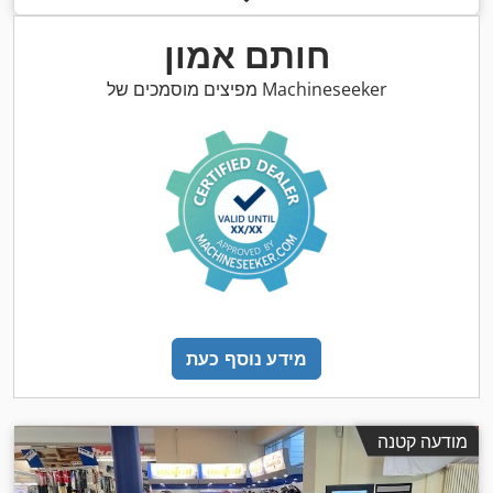
,
מגן ללהב מסור, סימון CE, תיעוד / מדריך
ציוד:
חותם אמון
מפיצים מוסמכים של Machineseeker
מידע נוסף כעת
מודעה קטנה