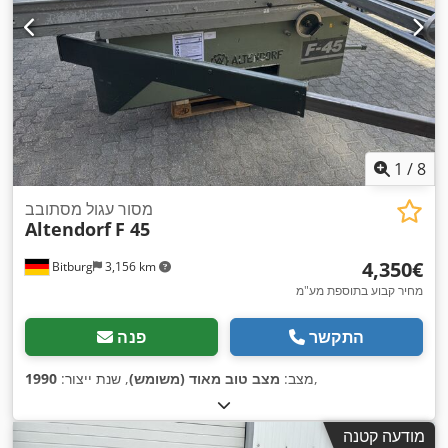
1
/
8
מסור עגול מסתובב
Altendorf
F 45
‏4,350 ‏€
Bitburg
3,156 km
מחיר קבוע בתוספת מע"מ
התקשר
פנה
,
מצב:
מצב טוב מאוד (משומש)
, שנת ייצור:
1990
מודעה קטנה