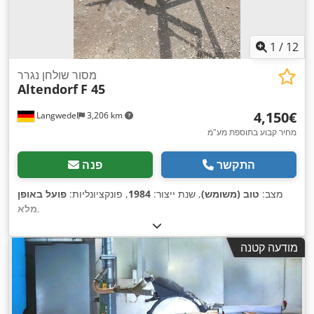
1
/
12
מסור שולחן נגרר
Altendorf
F 45
‏4,150 ‏€
Langwedel
3,206 km
מחיר קבוע בתוספת מע"מ
התקשר
פנה
מצב:
טוב (משומש)
, שנת ייצור:
1984
, פונקציונליות:
פועל באופן
,
מלא
מודעה קטנה