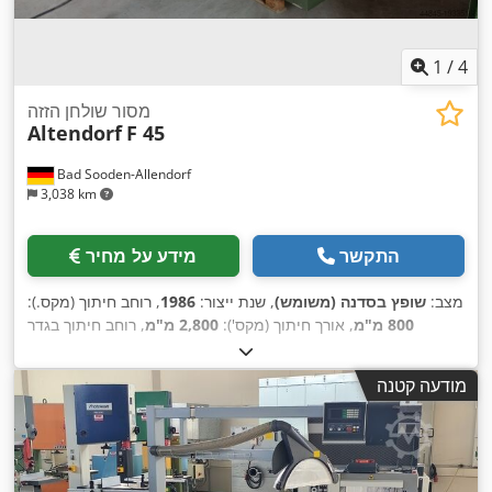
1
/
4
מסור שולחן הזזה
Altendorf
F 45
Bad Sooden-Allendorf
3,038 km
התקשר
מידע על מחיר
מצב:
שופץ בסדנה (משומש)
, שנת ייצור:
1986
, רוחב חיתוך (מקס.):
800 מ"מ
, אורך חיתוך (מקס'):
2,800 מ"מ
, רוחב חיתוך בגדר
,
מקבילה:
800 מ"מ
, קוטר מסור ראשי:
450 מ"מ
מודעה קטנה