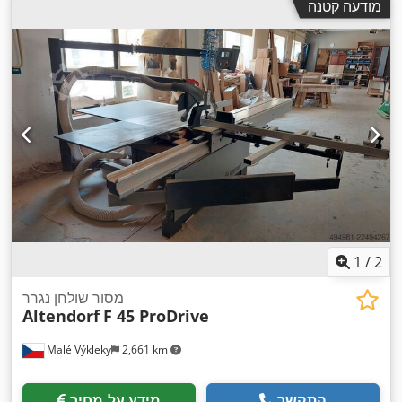
מודעה קטנה
1
/
2
מסור שולחן נגרר
Altendorf
F 45 ProDrive
Malé Výkleky
2,661 km
התקשר
מידע על מחיר