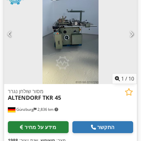
1
/
10
מסור שולחן נגרר
ALTENDORF
TKR 45
Günzburg
2,836 km
התקשר
מידע על מחיר
,
מצב:
משומש
, שנת ייצור:
1988