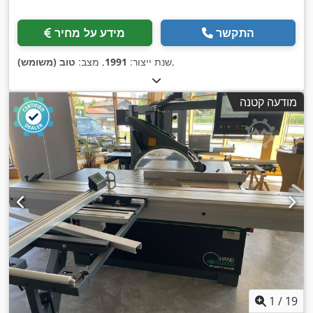
התקשר
מידע על מחיר
,
שנת ייצור:
1991
, מצב:
טוב (משומש)
מודעה קטנה
1
/
19