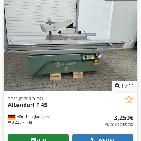
1
/
11
מסור שולחן נגרר
Altendorf
F 45
‏3,250 ‏€
Mönchengladbach
3,235 km
VB בתוספת מע"מ
התקשר
פנה