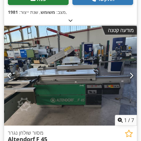
,
מצב:
משומש
, שנת ייצור:
1981
מודעה קטנה
1
/
7
מסור שולחן נגרר
Altendorf
F 45