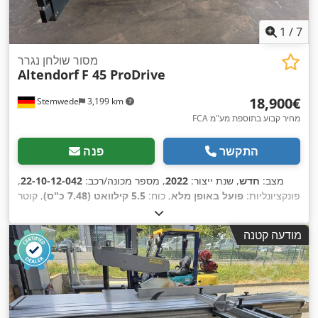
1
/
7
מסור שולחן נגרר
Altendorf
F 45 ProDrive
‏18,900 ‏€
Stemwede
3,199 km
FCA מחיר קבוע בתוספת מע"מ
התקשר
פנה
מצב:
חדש
, שנת ייצור:
2022
, מספר מכונה/רכב:
22-10-12-042
,
פונקציונליות:
פועל באופן מלא
, כוח:
5.5 קילוואט (7.48 כ"ס)
, קוטר
להב מסור:
450 מ"מ
, סוג כיוונון גובה:
חשמלי
, סוג הנעה:
חשמלי
,
גובה שולחן:
910 מ"מ
, ציוד:
מַנוֹתֵב, מגן ללהב מסור, תיעוד /
מודעה קטנה
,
מדריך