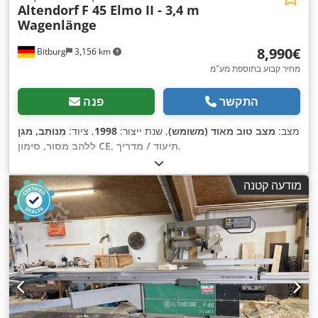
Altendorf
F 45 Elmo II - 3,4 m
Wagenlänge
‏8,990 ‏€
Bitburg
3,156 km
מחיר קבוע בתוספת מע"מ
התקשר
פנה
מצב:
מצב טוב מאוד (משומש)
, שנת ייצור:
1998
, ציוד:
מַנוֹתֵב, מגן
,
ללהב מסור, סימון CE, תיעוד / מדריך
מודעה קטנה