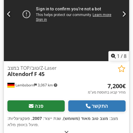
1
/
8
במצב TOP/טוב/Z-Laser
Altendorf
F 45
‏7,200 ‏€
Lambsborn
3,067 km
מחיר קבוע בתוספת מע"מ
התקשר
פנה
מצב:
מצב טוב מאוד (משומש)
, שנת ייצור:
2007
, פונקציונליות:
,
פועל באופן מלא