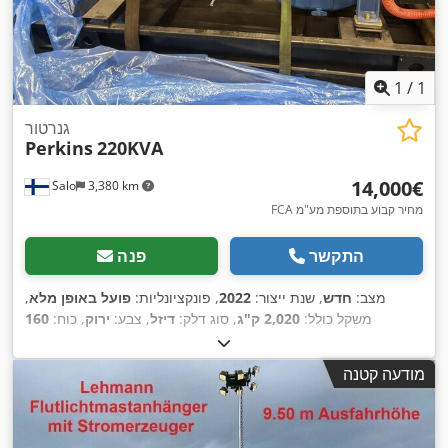
1
/
1
גנרטור
Perkins
220KVA
‏14,000 ‏€
Salo
3,380 km
FCA מחיר קבוע בתוספת מע"מ
התקשר
פנה
מצב:
חדש
, שנת ייצור:
2022
, פונקציונליות:
פועל באופן מלא
,
משקל כולל:
2,020 ק"ג
, סוג דלק:
דיזל
, צבע:
ירוק
, כוח:
160
, תדירות יציאה:
400
400 A
קילוואט (217.54 כ"ס)
, זרם יציאה:
,
הרץ
, הספק נומינלי (מדומה):
220 ק״ו״א
מודעה קטנה