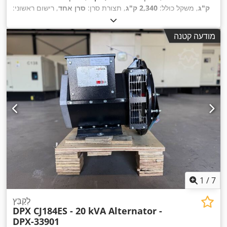
ק"ג
, משקל כולל:
2,340 ק"ג
, תצורת סרן:
סרן אחד
, רישום ראשוני:
04/2001
, גובה כולל:
39,000 מ"מ
, צבע:
ירוק
, שנת ייצור:
2001
,
, סוג דלק:
דיזל
, סוג תמסורת:
אחר
, תא נהג:
2,737 h
שעות עבודה:
מודעה קטנה
אחר
, גובה בנייה:
2,960,000 מ"מ
, ציוד:
רישום רכב, רמת רעש
,
נמוכה
1
/
7
לְקַבֵּץ
DPX CJ184ES - 20 kVA Alternator -
DPX-33901