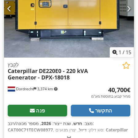
1
/
15
לְקַבֵּץ
Caterpillar
DE220E0 - 220 kVA
Generator - DPX-18018
‏40,700 ‏€
Dordrecht
3,374 km
מחיר קבוע בתוספת מע"מ
התקשר
פנה
, מספר מכונה/רכב:
מצב:
חדש
, שנת ייצור:
2026
Caterpillar
, יצרן מנועים:
, סוג דלק:
דיזל
CAT00C71TECW08977
C7.1
,