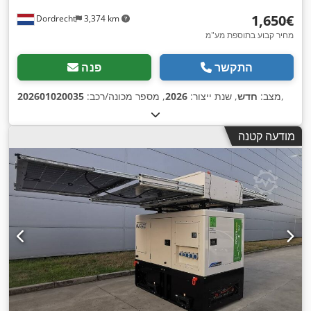
‏1,650 ‏€
Dordrecht
3,374 km
מחיר קבוע בתוספת מע"מ
התקשר
פנה
,
מצב:
חדש
, שנת ייצור:
2026
, מספר מכונה/רכב:
202601020035
מודעה קטנה