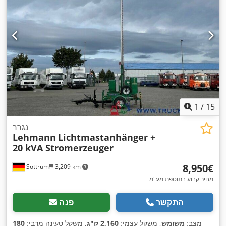
1
/
15
נגרר
Lehmann
Lichtmastanhänger +
20 kVA Stromerzeuger
‏8,950 ‏€
Sottrum
3,209 km
מחיר קבוע בתוספת מע"מ
התקשר
פנה
מצב:
משומש
, משקל עצמי:
2,160 ק"ג
, משקל טעינה מרבי:
180