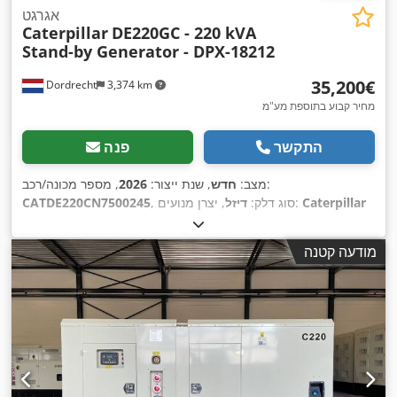
אגרגט
Caterpillar
DE220GC - 220 kVA
Stand-by Generator - DPX-18212
‏35,200 ‏€
Dordrecht
3,374 km
מחיר קבוע בתוספת מע"מ
התקשר
פנה
, מספר מכונה/רכב:
מצב:
חדש
, שנת ייצור:
2026
Caterpillar
, יצרן מנועים:
, סוג דלק:
דיזל
CATDE220CN7500245
C7.1
,
מודעה קטנה