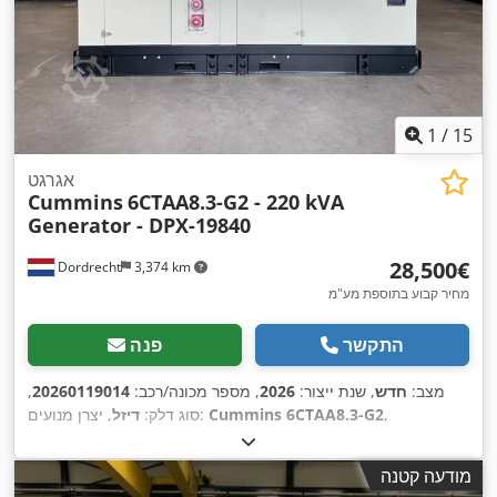
1
/
15
אגרגט
Cummins
6CTAA8.3-G2 - 220 kVA
Generator - DPX-19840
‏28,500 ‏€
Dordrecht
3,374 km
מחיר קבוע בתוספת מע"מ
התקשר
פנה
מצב:
חדש
, שנת ייצור:
2026
, מספר מכונה/רכב:
20260119014
,
,
Cummins 6CTAA8.3-G2
, יצרן מנועים:
סוג דלק:
דיזל
מודעה קטנה