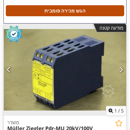
הגש מכירה פומבית
מודעה קטנה
1
/
5
מַשׁדֵר
Müller Ziegler
Pdr-MU 20kV/100V