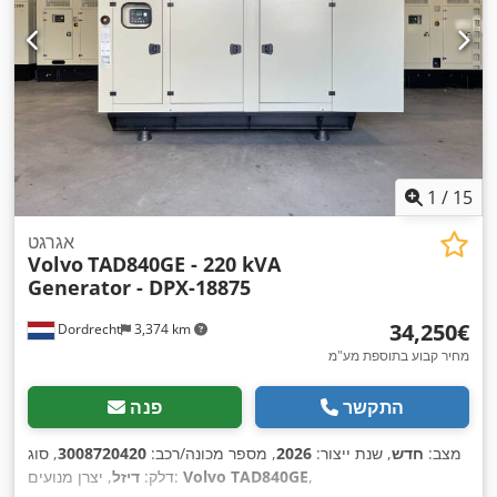
1
/
15
אגרגט
Volvo
TAD840GE - 220 kVA
Generator - DPX-18875
‏34,250 ‏€
Dordrecht
3,374 km
מחיר קבוע בתוספת מע"מ
התקשר
פנה
מצב:
חדש
, שנת ייצור:
2026
, מספר מכונה/רכב:
3008720420
, סוג
,
Volvo TAD840GE
, יצרן מנועים:
דלק:
דיזל