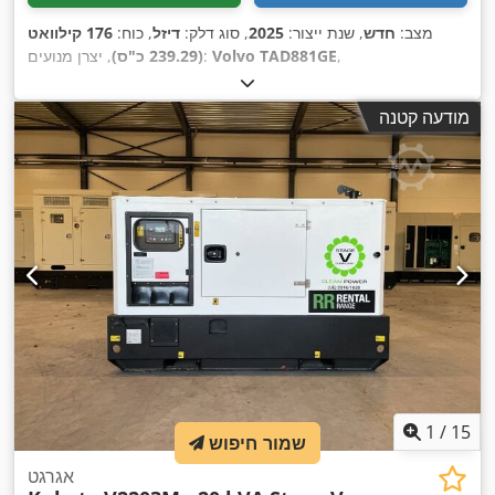
מצב:
חדש
, שנת ייצור:
2025
, סוג דלק:
דיזל
, כוח:
176 קילוואט
,
Volvo TAD881GE
, יצרן מנועים:
(239.29 כ"ס)
מודעה קטנה
1
/
15
שמור חיפוש
אגרגט