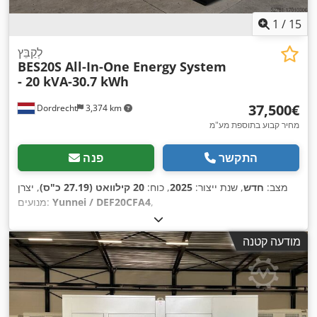
1
/
15
לְקַבֵּץ
BES20S All-In-One Energy System
- 20 kVA-30.7 kWh
‏37,500 ‏€
Dordrecht
3,374 km
מחיר קבוע בתוספת מע"מ
התקשר
פנה
מצב:
חדש
, שנת ייצור:
2025
, כוח:
20 קילוואט (27.19 כ"ס)
, יצרן
,
Yunnei / DEF20CFA4
מנועים:
מודעה קטנה