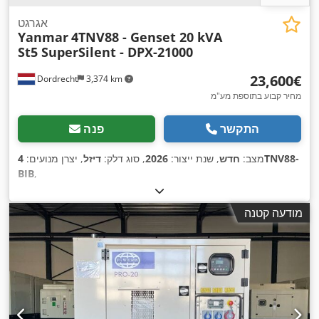
אגרגט
Yanmar
4TNV88 - Genset 20 kVA
St5 SuperSilent - DPX-21000
‏23,600 ‏€
Dordrecht
3,374 km
מחיר קבוע בתוספת מע"מ
התקשר
פנה
מצב:
חדש
, שנת ייצור:
2026
, סוג דלק:
דיזל
, יצרן מנועים:
4TNV88-
BIB
,
מודעה קטנה