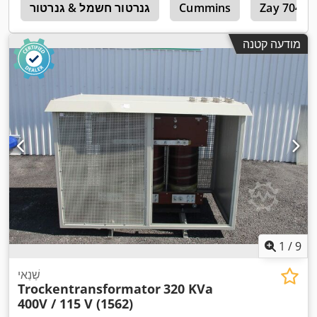
Zay 7045 
Cummins
גנרטור חשמל & גנרטור
ש
מודעה קטנה
1
/
9
שַׁנַאי
Trockentransformator
320 KVa
400V / 115 V (1562)