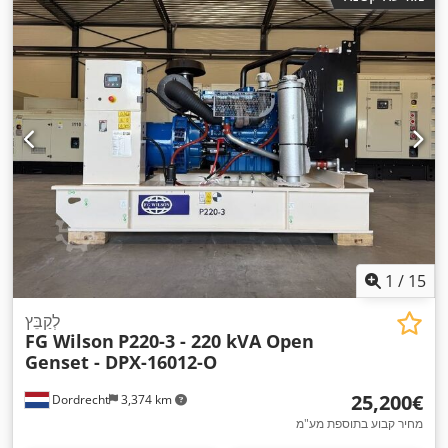
1
/
15
לְקַבֵּץ
FG Wilson
P220-3 - 220 kVA Open
Genset - DPX-16012-O
‏25,200 ‏€
Dordrecht
3,374 km
מחיר קבוע בתוספת מע"מ