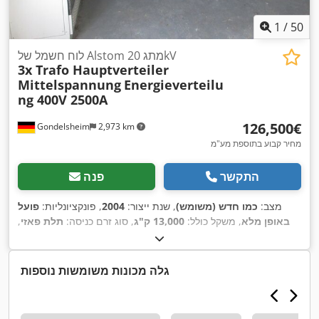
1
/
50
לוח חשמל של Alstom מתג 20kV
3x Trafo Hauptverteiler
Mittelspannung
Energieverteilu
ng 400V 2500A
‏126,500 ‏€
Gondelsheim
2,973 km
מחיר קבוע בתוספת מע"מ
התקשר
פנה
מצב:
כמו חדש (משומש)
, שנת ייצור:
2004
, פונקציונליות:
פועל
באופן מלא
, משקל כולל:
13,000 ק"ג
, סוג זרם כניסה:
תלת פאזי
,
,
1,250 A
, זרם כניסה:
400 V
מתח כניסה:
גלה מכונות משומשות נוספות