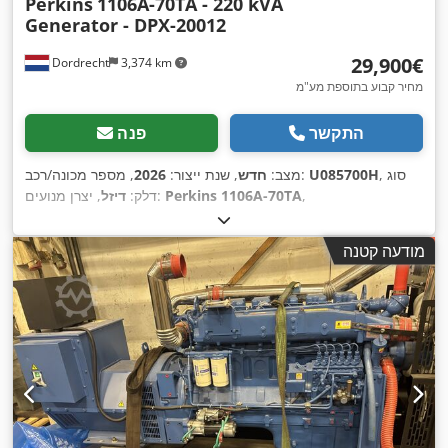
Perkins
1106A-70TA - 220 kVA
Generator - DPX-20012
‏29,900 ‏€
Dordrecht
3,374 km
מחיר קבוע בתוספת מע"מ
התקשר
פנה
, סוג
U085700H
, מספר מכונה/רכב:
מצב:
חדש
, שנת ייצור:
2026
,
Perkins 1106A-70TA
, יצרן מנועים:
דלק:
דיזל
מודעה קטנה