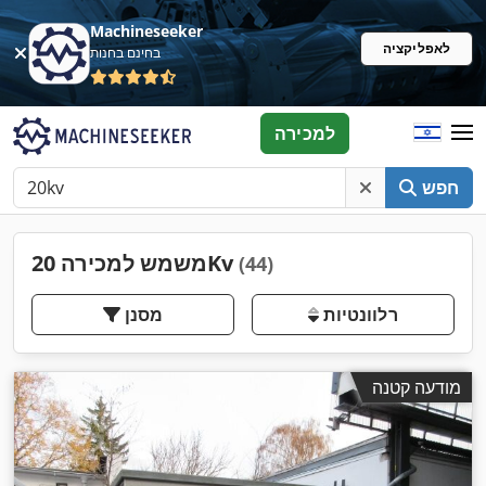
Machineseeker
לאפליקציה
בחינם בחנות
למכירה
חפש
משמש למכירה 20Kv
(44)
רלוונטיות
מסנן
מודעה קטנה