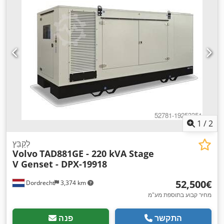
1
/
2
לְקַבֵּץ
Volvo
TAD881GE - 220 kVA Stage
V Genset - DPX-19918
‏52,500 ‏€
Dordrecht
3,374 km
מחיר קבוע בתוספת מע"מ
התקשר
פנה