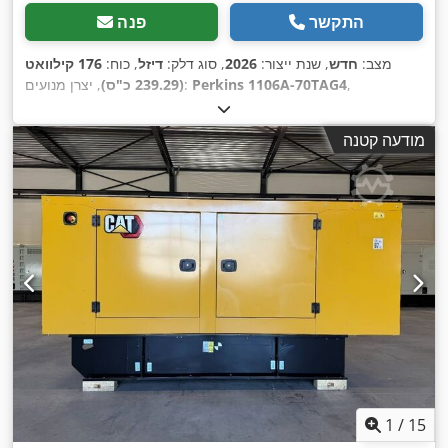
התקשר
פנה
מצב:
חדש
, שנת ייצור:
2026
, סוג דלק:
דיזל
, כוח:
176 קילוואט
,
Perkins 1106A-70TAG4
, יצרן מנועים:
(239.29 כ"ס)
מודעה קטנה
1
/
15