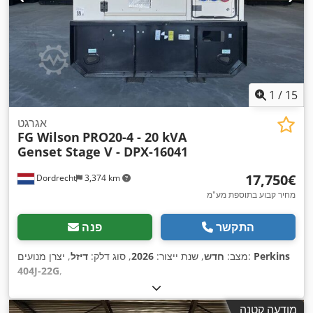
1
/
15
אגרגט
FG Wilson
PRO20-4 - 20 kVA
Genset Stage V - DPX-16041
‏17,750 ‏€
Dordrecht
3,374 km
מחיר קבוע בתוספת מע"מ
התקשר
פנה
Perkins
, יצרן מנועים:
מצב:
חדש
, שנת ייצור:
2026
, סוג דלק:
דיזל
404J-22G
,
מודעה קטנה