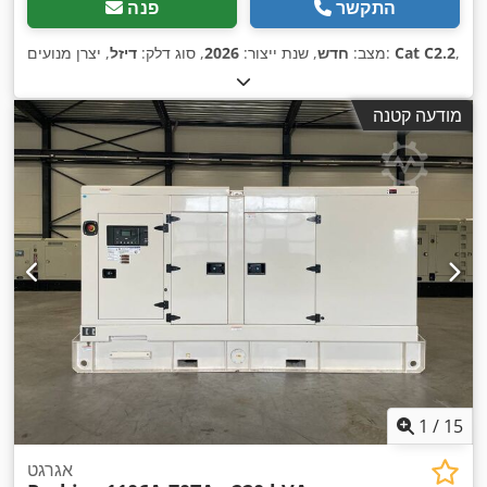
התקשר
פנה
,
Cat C2.2
, יצרן מנועים:
מצב:
חדש
, שנת ייצור:
2026
, סוג דלק:
דיזל
מודעה קטנה
1
/
15
אגרגט