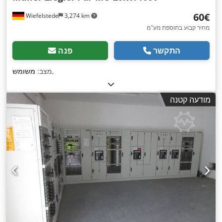
‏60 ‏€
Wiefelstede
3,274 km
מחיר קבוע בתוספת מע"מ
התקשר
פנה
,
מצב:
משומש
מודעה קטנה