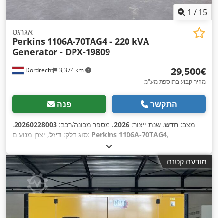
1
/
15
אגרגט
Perkins
1106A-70TAG4 - 220 kVA
Generator - DPX-19809
‏29,500 ‏€
Dordrecht
3,374 km
מחיר קבוע בתוספת מע"מ
התקשר
פנה
מצב:
חדש
, שנת ייצור:
2026
, מספר מכונה/רכב:
20260228003
,
,
Perkins 1106A-70TAG4
, יצרן מנועים:
סוג דלק:
דיזל
מודעה קטנה