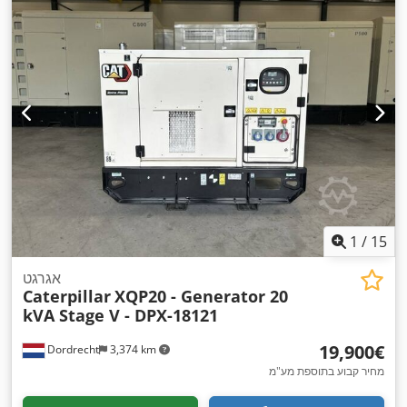
1
/
15
אגרגט
Caterpillar
XQP20 - Generator 20
kVA Stage V - DPX-18121
‏19,900 ‏€
Dordrecht
3,374 km
מחיר קבוע בתוספת מע"מ