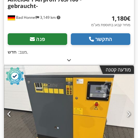
gebraucht-
‏1,180 ‏€
Bad Honnef
3,149 km
מחיר קבוע בתוספת מע"מ
התקשר
פנה
,
מצב:
חדש
מודעה קטנה