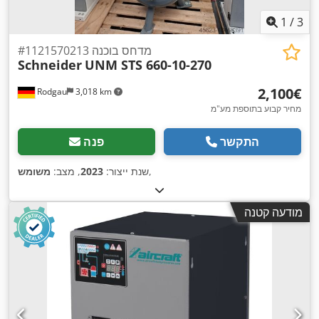
1
/
3
מדחס בוכנה #1121570213
Schneider
UNM STS 660-10-270
‏2,100 ‏€
Rodgau
3,018 km
מחיר קבוע בתוספת מע"מ
התקשר
פנה
,
שנת ייצור:
2023
, מצב:
משומש
מודעה קטנה