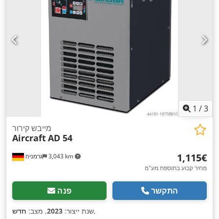
1
/
3
מייבש קירור
Aircraft
AD 54
‏1,115 ‏€
3,043 km
גרמניה
מחיר קבוע בתוספת מע"מ
התקשר
פנה
,
שנת ייצור:
2023
, מצב:
חדש