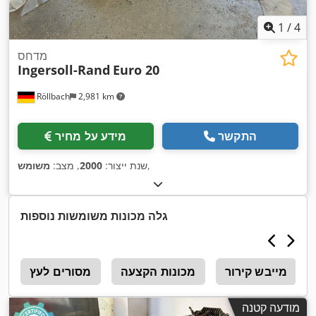
1
/
4
מדחס
Ingersoll-Rand
Euro 20
Röllbach
2,981 km
התקשר
מידע על מחיר
,
שנת ייצור:
2000
, מצב:
משומש
גלה מכונות משומשות נוספות
מייבש קירור
מכונות הקצעה
מסורים לעץ
p
מודעה קטנה