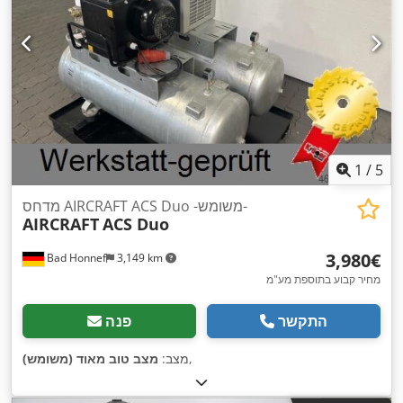
1
/
5
מדחס AIRCRAFT ACS Duo -משומש-
AIRCRAFT
ACS Duo
‏3,980 ‏€
Bad Honnef
3,149 km
מחיר קבוע בתוספת מע"מ
התקשר
פנה
,
מצב:
מצב טוב מאוד (משומש)