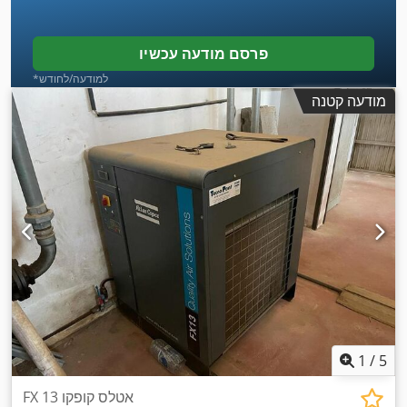
פרסם מודעה עכשיו
*למודעה/לחודש
מודעה קטנה
1
/
5
FX 13 אטלס קופקו