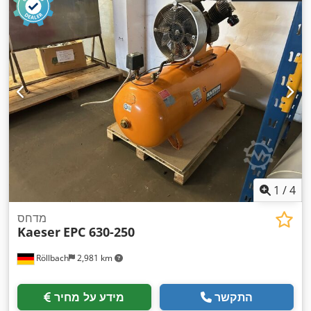
1
/
4
מדחס
Kaeser
EPC 630-250
Röllbach
2,981 km
התקשר
מידע על מחיר