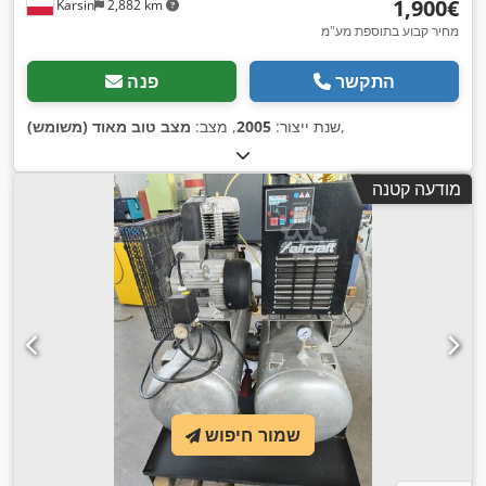
‏1,900 ‏€
Karsin
2,882 km
מחיר קבוע בתוספת מע"מ
התקשר
פנה
,
שנת ייצור:
2005
, מצב:
מצב טוב מאוד (משומש)
מודעה קטנה
שמור חיפוש