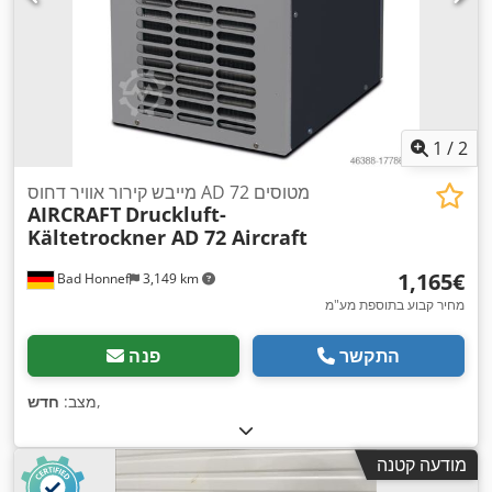
1
/
2
מייבש קירור אוויר דחוס AD 72 מטוסים
AIRCRAFT
Druckluft-
Kältetrockner AD 72 Aircraft
‏1,165 ‏€
Bad Honnef
3,149 km
מחיר קבוע בתוספת מע"מ
התקשר
פנה
,
מצב:
חדש
מודעה קטנה