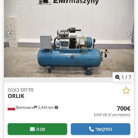
1
/
7
מדחס בוכנה
ORLIK
‏700 ‏€
Biertowice
2,443 km
EXW VB בתוספת מע"מ
התקשר
פנה