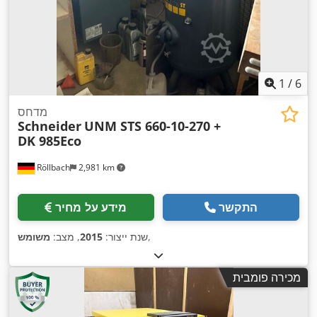
1
/
6
מדחס
Schneider
UNM STS 660-10-270 +
DK 985Eco
Röllbach
2,981 km
התקשר
מידע על מחיר
,
שנת ייצור:
2015
, מצב:
משומש
מכירה פומבית