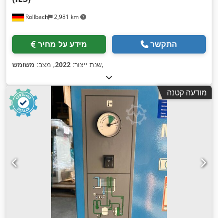
Röllbach
2,981 km
התקשר
מידע על מחיר
,
שנת ייצור:
2022
, מצב:
משומש
מודעה קטנה