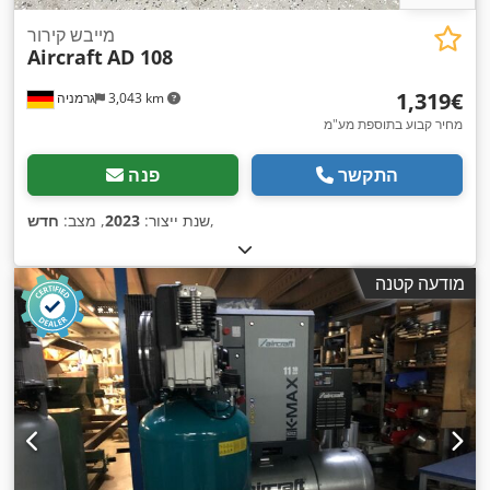
מייבש קירור
Aircraft
AD 108
‏1,319 ‏€
3,043 km
גרמניה
מחיר קבוע בתוספת מע"מ
התקשר
פנה
,
שנת ייצור:
2023
, מצב:
חדש
מודעה קטנה