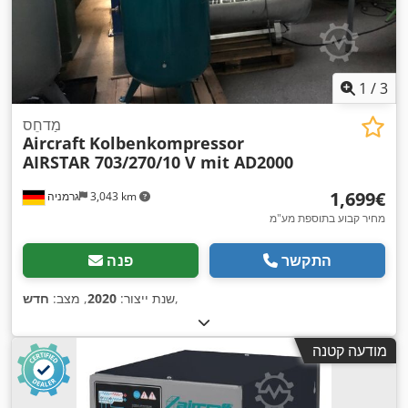
1
/
3
מַדחֵס
Aircraft
Kolbenkompressor
AIRSTAR 703/270/10 V mit AD2000
‏1,699 ‏€
3,043 km
גרמניה
מחיר קבוע בתוספת מע"מ
התקשר
פנה
,
שנת ייצור:
2020
, מצב:
חדש
מודעה קטנה