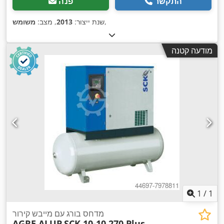
התקשר
פנה
,
שנת ייצור:
2013
, מצב:
משומש
מודעה קטנה
1
/
1
מדחס בורג עם מייבש קירור
AGRE ALUP
SCK 10-10 270 Plus