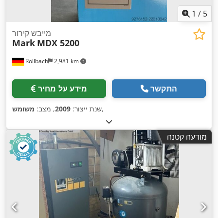
1
/
5
מייבש קירור
Mark
MDX 5200
Röllbach
2,981 km
התקשר
מידע על מחיר
,
שנת ייצור:
2009
, מצב:
משומש
מודעה קטנה