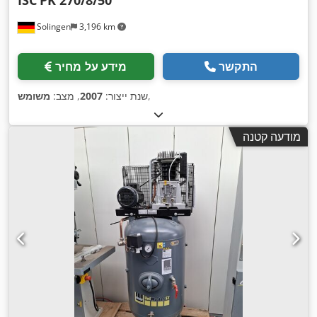
ISC
PK 270/8/50
Solingen
3,196 km
התקשר
מידע על מחיר
,
שנת ייצור:
2007
, מצב:
משומש
מודעה קטנה