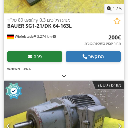
1
/
5
מנוע הילוכים 0.3 קילוואט 89 סל"ד
BAUER
SG1-21/DK 64-163L
‏200 ‏€
Wiefelstede
3,274 km
מחיר קבוע בתוספת מע"מ
התקשר
פנה
,
מצב:
משומש
מודעה קטנה