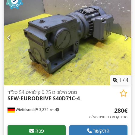
1
/
4
מנוע הילוכים 0.25 קילוואט 54 סל"ד
SEW-EURODRIVE
S40D71C-4
‏280 ‏€
Wiefelstede
3,274 km
מחיר קבוע בתוספת מע"מ
התקשר
פנה