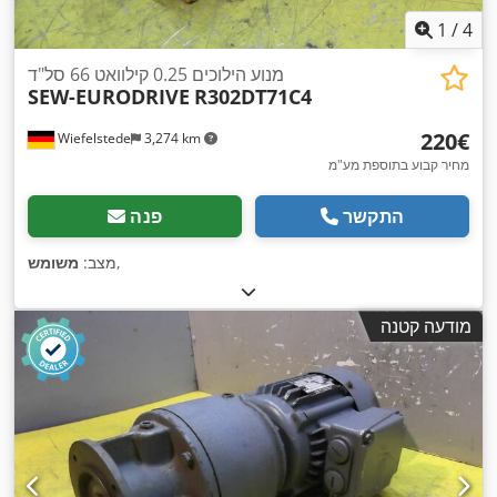
1
/
4
מנוע הילוכים 0.25 קילוואט 66 סל"ד
SEW-EURODRIVE
R302DT71C4
‏220 ‏€
Wiefelstede
3,274 km
מחיר קבוע בתוספת מע"מ
התקשר
פנה
,
מצב:
משומש
מודעה קטנה