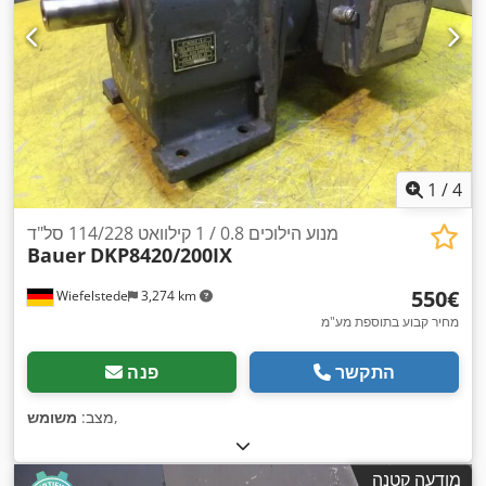
1
/
4
מנוע הילוכים 0.8 / 1 קילוואט 114/228 סל"ד
Bauer
DKP8420/200IX
‏550 ‏€
Wiefelstede
3,274 km
מחיר קבוע בתוספת מע"מ
התקשר
פנה
,
מצב:
משומש
מודעה קטנה