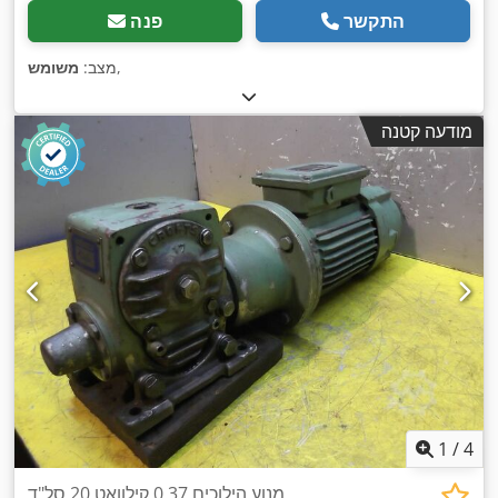
התקשר
פנה
,
מצב:
משומש
מודעה קטנה
1
/
4
מנוע הילוכים 0.37 קילוואט 20 סל"ד