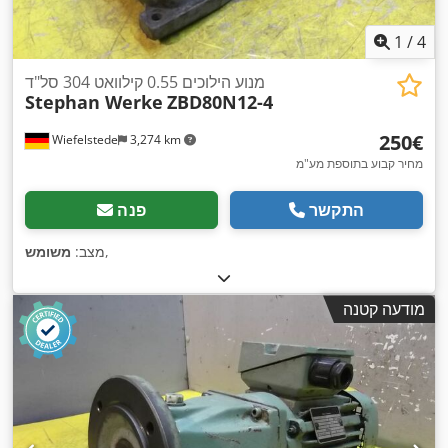
1
/
4
מנוע הילוכים 0.55 קילוואט 304 סל"ד
Stephan Werke
ZBD80N12-4
‏250 ‏€
Wiefelstede
3,274 km
מחיר קבוע בתוספת מע"מ
התקשר
פנה
,
מצב:
משומש
מודעה קטנה