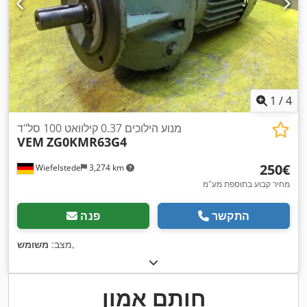
1
/
4
מנוע הילוכים 0.37 קילוואט 100 סל"ד
VEM
ZG0KMR63G4
‏250 ‏€
Wiefelstede
3,274 km
מחיר קבוע בתוספת מע"מ
התקשר
פנה
,
מצב:
משומש
חותם אמון