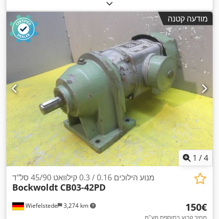
מודעה קטנה
1
/
4
מנוע הילוכים 0.16 / 0.3 קילוואט 45/90 סל"ד
Bockwoldt
CB03-42PD
‏150 ‏€
Wiefelstede
3,274 km
מחיר קבוע בתוספת מע"מ