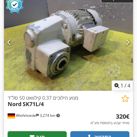
1
/
4
מנוע הילוכים 0.37 קילוואט 50 סל"ד
Nord
SK71L/4
‏320 ‏€
Wiefelstede
3,274 km
מחיר קבוע בתוספת מע"מ
התקשר
פנה