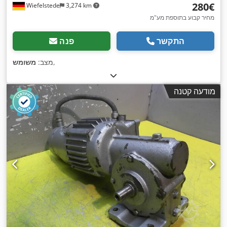
‏280 ‏€
Wiefelstede
3,274 km
מחיר קבוע בתוספת מע"מ
התקשר
פנה
,
מצב:
משומש
מודעה קטנה