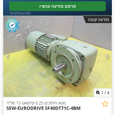
פרסם מודעה עכשיו
*למודעה/לחודש
מודעה קטנה
1
/
4
מנוע הילוכים 0.25 קילוואט 15 סל"ד
SEW-EURODRIVE
SF40DT71C-4BM