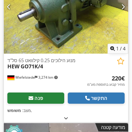
1
/
4
מנוע הילוכים 0.25 קילוואט 65 סל"ד
HEW
GO71K/4
‏220 ‏€
Wiefelstede
3,274 km
מחיר קבוע בתוספת מע"מ
התקשר
פנה
,
מצב:
משומש
מודעה קטנה