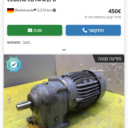
‏450 ‏€
Wiefelstede
3,274 km
מחיר קבוע בתוספת מע"מ
התקשר
פנה
,
מצב:
משומש
מודעה קטנה