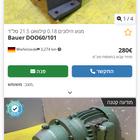
1
/
4
מנוע הילוכים 0.18 קילוואט 21.5 סל"ד
Bauer
DOO60/101
‏280 ‏€
Wiefelstede
3,274 km
מחיר קבוע בתוספת מע"מ
התקשר
פנה
,
מצב:
משומש
מודעה קטנה