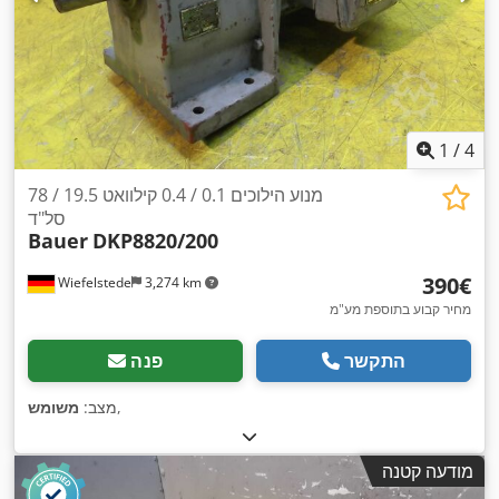
1
/
4
מנוע הילוכים 0.1 / 0.4 קילוואט 19.5 / 78
סל"ד
Bauer
DKP8820/200
‏390 ‏€
Wiefelstede
3,274 km
מחיר קבוע בתוספת מע"מ
התקשר
פנה
,
מצב:
משומש
מודעה קטנה