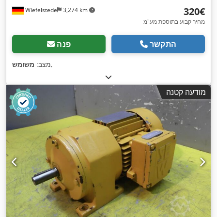
‏320 ‏€
Wiefelstede
3,274 km
מחיר קבוע בתוספת מע"מ
התקשר
פנה
,
מצב:
משומש
מודעה קטנה