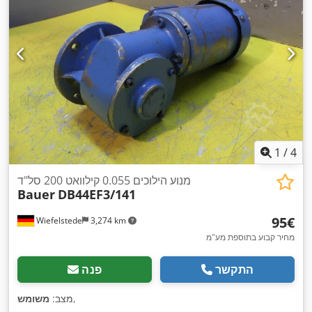
1
/
4
מנוע הילוכים 0.055 קילוואט 200 סל"ד
Bauer
DB44EF3/141
‏95 ‏€
Wiefelstede
3,274 km
מחיר קבוע בתוספת מע"מ
התקשר
פנה
,
מצב:
משומש