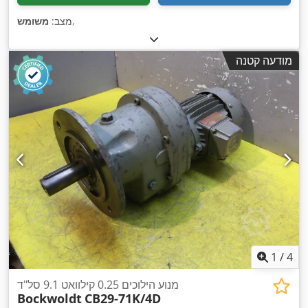
,
מצב:
משומש
מודעה קטנה
1
/
4
מנוע הילוכים 0.25 קילוואט 9.1 סל"ד
Bockwoldt
CB29-71K/4D