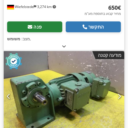
‏650 ‏€
Wiefelstede
3,274 km
מחיר קבוע בתוספת מע"מ
התקשר
פנה
,
מצב:
משומש
מודעה קטנה