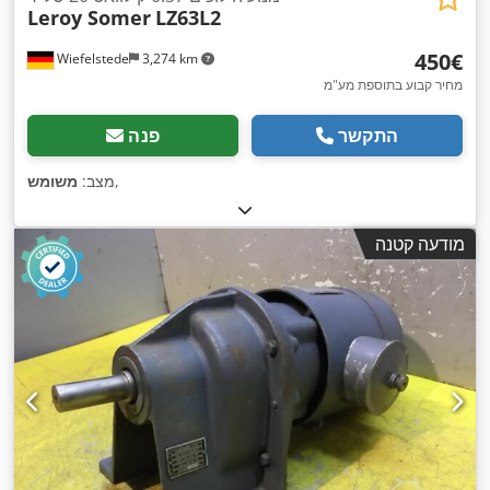
Leroy Somer
LZ63L2
‏450 ‏€
Wiefelstede
3,274 km
מחיר קבוע בתוספת מע"מ
התקשר
פנה
,
מצב:
משומש
מודעה קטנה