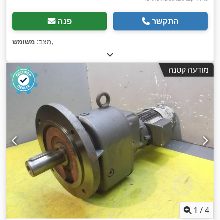
התקשר
פנה
,
מצב:
משומש
מודעה קטנה
1
/
4