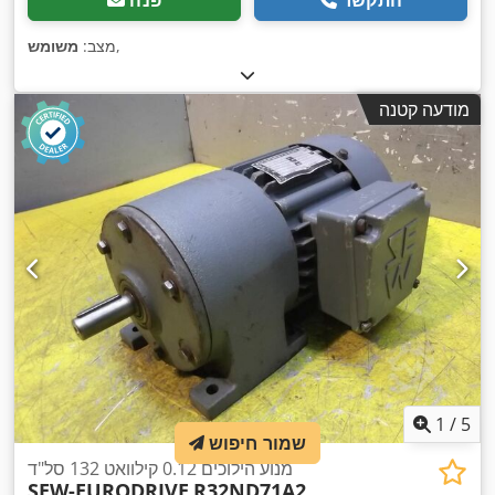
,
מצב:
משומש
מודעה קטנה
1
/
5
שמור חיפוש
מנוע הילוכים 0.12 קילוואט 132 סל"ד
SEW-EURODRIVE
R32ND71A2