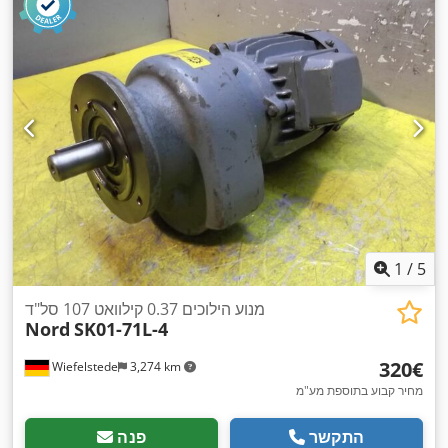
1
/
5
מנוע הילוכים 0.37 קילוואט 107 סל"ד
Nord
SK01-71L-4
‏320 ‏€
Wiefelstede
3,274 km
מחיר קבוע בתוספת מע"מ
התקשר
פנה