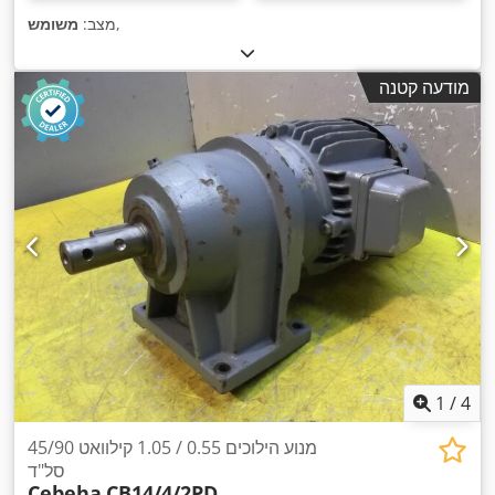
,
מצב:
משומש
מודעה קטנה
1
/
4
מנוע הילוכים 0.55 / 1.05 קילוואט 45/90
סל"ד
Cebeha
CB14/4/2PD