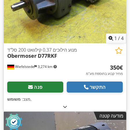
1
/
4
מנוע הילוכים 0.37 קילוואט 200 סל"ד
Obermoser
D77RKF
‏350 ‏€
Wiefelstede
3,274 km
מחיר קבוע בתוספת מע"מ
התקשר
פנה
,
מצב:
משומש
מודעה קטנה