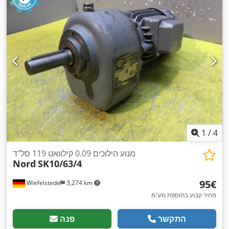
1
/
4
מנוע הילוכים 0.09 קילוואט 119 סל"ד
Nord
SK10/63/4
‏95 ‏€
Wiefelstede
3,274 km
מחיר קבוע בתוספת מע"מ
התקשר
פנה