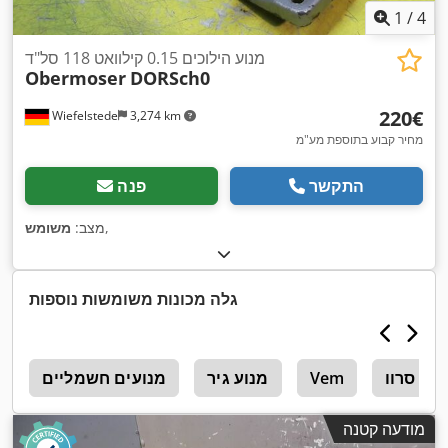
1
/
4
מנוע הילוכים 0.15 קילוואט 118 סל"ד
Obermoser
DORSch0
‏220 ‏€
Wiefelstede
3,274 km
מחיר קבוע בתוספת מע"מ
התקשר
פנה
,
מצב:
משומש
גלה מכונות משומשות נוספות
נוע סרוו
Vem
מנוע גיר
מנועים חשמליים
ג
מודעה קטנה