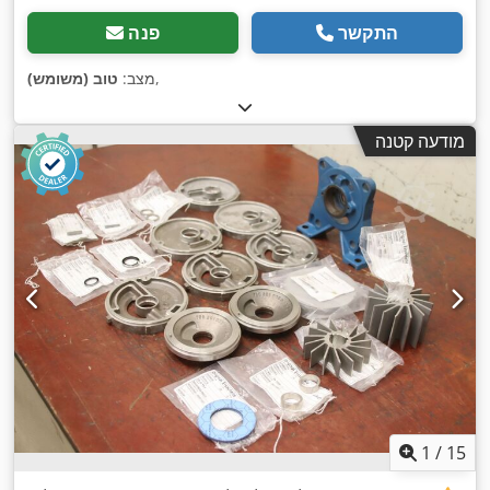
התקשר
פנה
,
מצב:
טוב (משומש)
מודעה קטנה
1
/
15