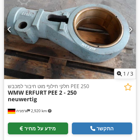
1
/
3
חלקי חילוף מוט חיבור למכבש PEE 250
WMW ERFURT
PEE 2 - 250
neuwertig
2,920 km
גרמניה
התקשר
מידע על מחיר