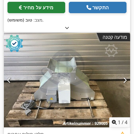
התקשר
מידע על מחיר
,
מצב:
טוב (משומש)
מודעה קטנה
1
/
4