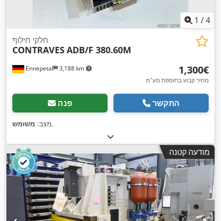
1
/
4
חלקי חילוף
CONTRAVES
ADB/F 380.60M
‏1,300 ‏€
Ennepetal
3,188 km
מחיר קבוע בתוספת מע"מ
התקשר
פנה
,
מצב:
משומש
מודעה קטנה