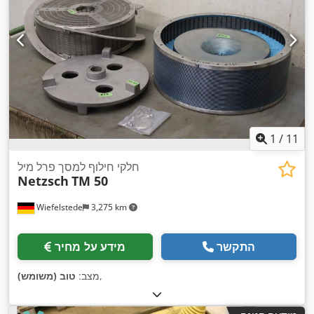
1
/
11
חלקי חילוף למסך פרל מיל
Netzsch
TM 50
Wiefelstede
3,275 km
התקשר
מידע על מחיר
,
מצב:
טוב (משומש)