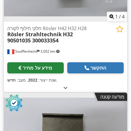
1
/
4
חלקי חילוף לקורה Rösler H42 H32 H28
Rösler Strahltechnik
H32
90501035 300033354
Soufflenheim
3,002 km
התקשר
מידע על מחיר
,
שנת ייצור:
2022
, מצב:
חדש
מודעה קטנה