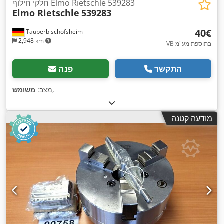
חלקי חילוף Elmo Rietschle 539283
Elmo Rietschle
539283
‏40 ‏€
Tauberbischofsheim
2,948 km
VB בתוספת מע"מ
התקשר
פנה
,
מצב:
משומש
מודעה קטנה