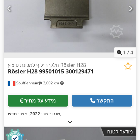
1
/
4
חלקי חילוף למכונת פיצוץ Rösler H28
Rösler
H28 99501015 300129471
Soufflenheim
3,002 km
התקשר
מידע על מחיר
,
שנת ייצור:
2022
, מצב:
חדש
מודעה קטנה