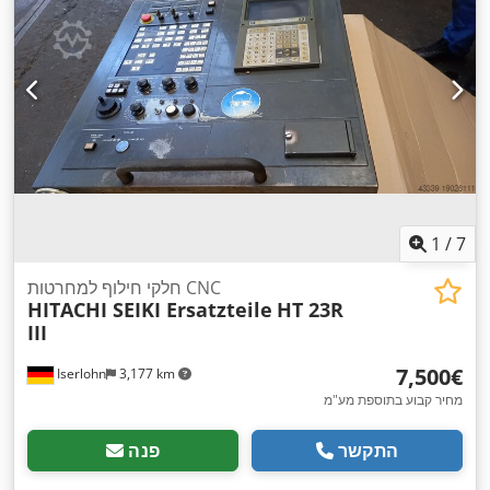
1
/
7
חלקי חילוף למחרטות CNC
HITACHI SEIKI Ersatzteile
HT 23R
III
‏7,500 ‏€
Iserlohn
3,177 km
מחיר קבוע בתוספת מע"מ
התקשר
פנה