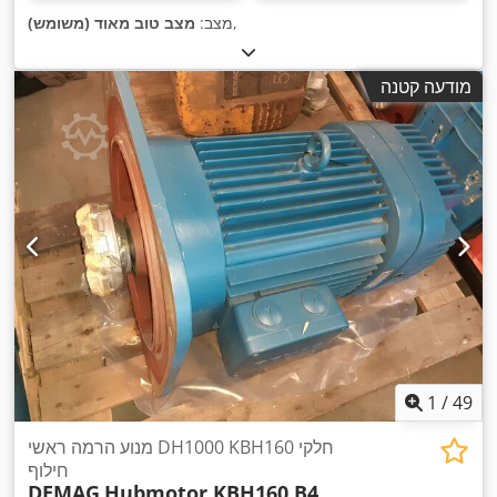
,
מצב:
מצב טוב מאוד (משומש)
מודעה קטנה
1
/
49
מנוע הרמה ראשי DH1000 KBH160 חלקי
חילוף
DEMAG
Hubmotor KBH160 B4