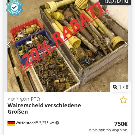
מודעה קטנה
1
/
8
חלקי חילוף PTO
Walterscheid
verschiedene
Größen
‏750 ‏€
Wiefelstede
3,275 km
מחיר קבוע בתוספת מע"מ