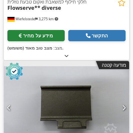
חלקי חילוף למשאבת ואקום טבעת נוזלית
Flowserve**
diverse
Wiefelstede
3,275 km
התקשר
מידע על מחיר
,
מצב:
מצב טוב מאוד (משומש)
מודעה קטנה