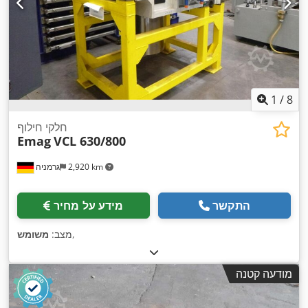
1
/
8
חלקי חילוף
Emag
VCL 630/800
2,920 km
גרמניה
התקשר
מידע על מחיר
,
מצב:
משומש
מודעה קטנה