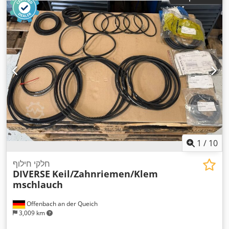
1
/
10
חלקי חילוף
DIVERSE
Keil/Zahnriemen/Klem
mschlauch
Offenbach an der Queich
3,009 km