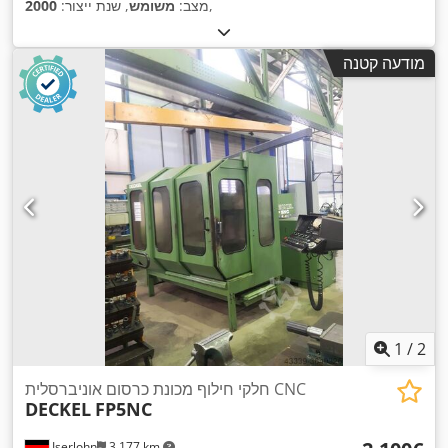
,
מצב:
משומש
, שנת ייצור:
2000
מודעה קטנה
1
/
2
חלקי חילוף מכונת כרסום אוניברסלית CNC
DECKEL
FP5NC
Iserlohn
3,177 km