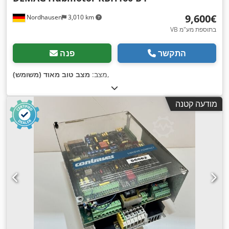
‏9,600 ‏€
Nordhausen
3,010 km
VB בתוספת מע"מ
התקשר
פנה
,
מצב:
מצב טוב מאוד (משומש)
מודעה קטנה