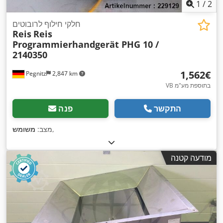
1
/
2
חלקי חילוף לרובוטים
Reis
Reis
Programmierhandgerät PHG 10 /
2140350
‏1,562 ‏€
Pegnitz
2,847 km
VB בתוספת מע"מ
התקשר
פנה
,
מצב:
משומש
מודעה קטנה