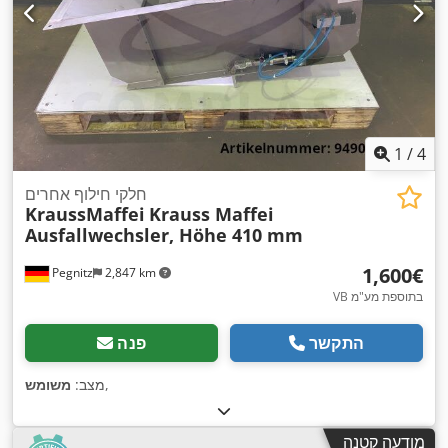
1
/
4
חלקי חילוף אחרים
KraussMaffei
Krauss Maffei
Ausfallwechsler, Höhe 410 mm
‏1,600 ‏€
Pegnitz
2,847 km
VB בתוספת מע"מ
התקשר
פנה
,
מצב:
משומש
מודעה קטנה