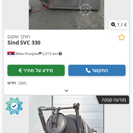
1
/
4
חותך ואקום
Sind
SVC 330
Mala Vranjska
2,012 km
התקשר
מידע על מחיר
,
מצב:
חדש
מודעה קטנה