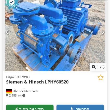
1
/
6
משאבת ואקום
Siemen & Hinsch
LPHY60520
Oberleichtersbach
2,983 km
התקשר
מידע על מחיר