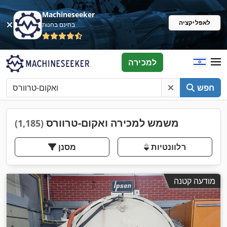
Machineseeker
לאפליקציה
בחינם בחנות
למכירה
חפש
משמש למכירה ואקום-טרוורס
(1,185)
רלוונטיות
מסנן
מודעה קטנה