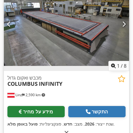
1
/
8
מכבש ואקום גדול
COLUMBUS
INFINITY
Linz
2,590 km
התקשר
מידע על מחיר
,
שנת ייצור:
2026
, מצב:
חדש
, פונקציונליות:
פועל באופן מלא