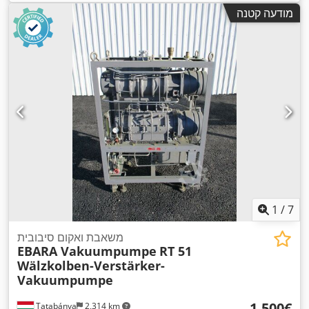
מודעה קטנה
1
/
7
משאבת ואקום סיבובית
EBARA Vakuumpumpe
RT 51
Wälzkolben-Verstärker-
Vakuumpumpe
‏1,500 ‏€
Tatabánya
2,314 km