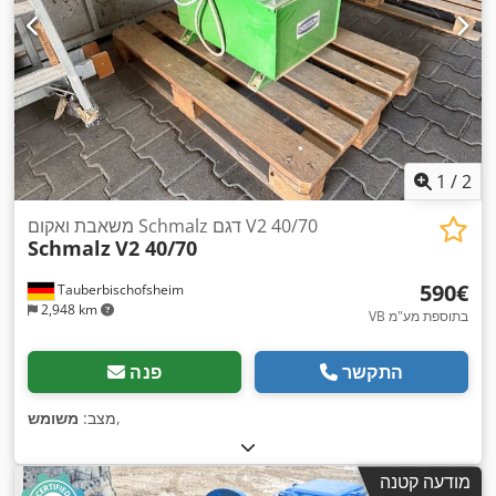
1
/
2
משאבת ואקום Schmalz דגם V2 40/70
Schmalz
V2 40/70
‏590 ‏€
Tauberbischofsheim
2,948 km
VB בתוספת מע"מ
התקשר
פנה
,
מצב:
משומש
מודעה קטנה