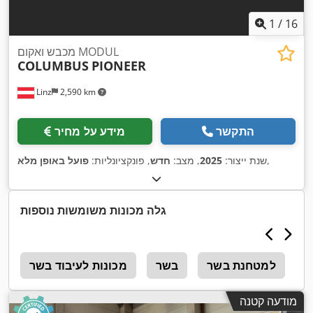
1
/
16
מכבש ואקום MODUL
COLUMBUS
PIONEER
Linz
2,590 km
התקשר
מידע על מחיר
,
שנת ייצור:
2025
, מצב:
חדש
, פונקציונליות:
פועל באופן מלא
גלה מכונות משומשות נוספות
י
למטחנת בשר
בשר
מכונות לעיבוד בשר
ה
מודעה קטנה