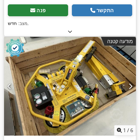
התקשר
פנה
,
מצב:
חדש
מודעה קטנה
1
/
6