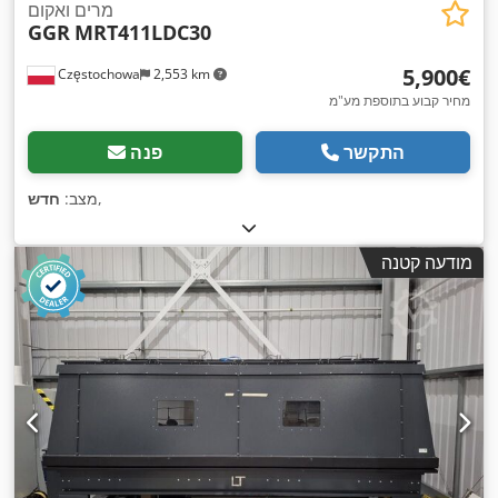
מרים ואקום
GGR
MRT411LDC30
‏5,900 ‏€
Częstochowa
2,553 km
מחיר קבוע בתוספת מע"מ
התקשר
פנה
,
מצב:
חדש
מודעה קטנה