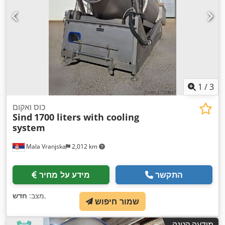
1
/
3
כוס ואקום
Sind
1700 liters with cooling
system
Mala Vranjska
2,012 km
התקשר
מידע על מחיר
,
מצב:
חדש
שמור חיפוש
מודעה קטנה