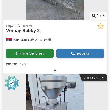
1
/
3
מילוי ומילוי ואקום
Vemag
Robby 2
Mala Vranjska
2,012 km
התקשר
מידע על מחיר
,
מצב:
משומש
מודעה קטנה