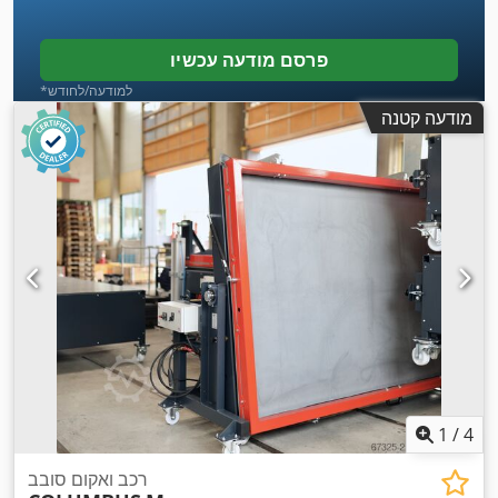
פרסם מודעה עכשיו
*למודעה/לחודש
מודעה קטנה
1
/
4
רכב ואקום סובב