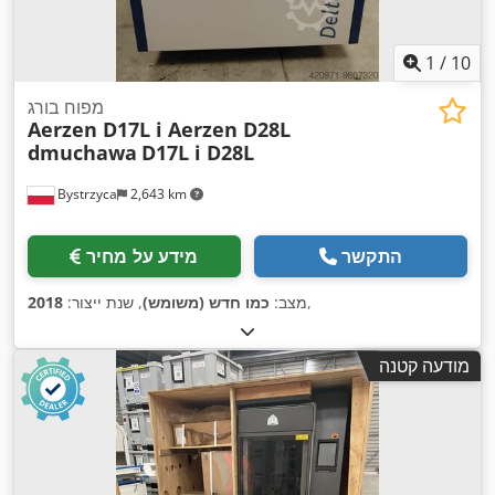
1
/
10
מפוח בורג
Aerzen D17L i Aerzen D28L
dmuchawa
D17L i D28L
Bystrzyca
2,643 km
התקשר
מידע על מחיר
,
מצב:
כמו חדש (משומש)
, שנת ייצור:
2018
מודעה קטנה