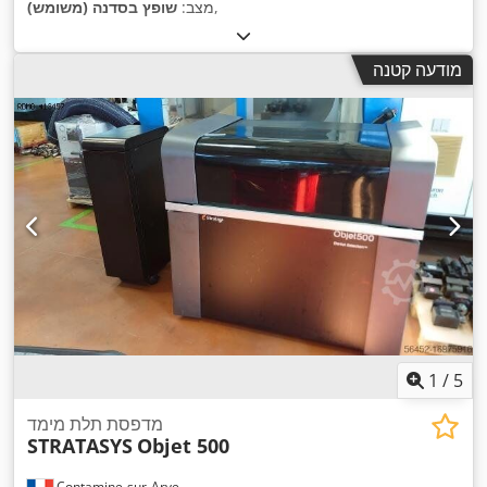
,
מצב:
שופץ בסדנה (משומש)
מודעה קטנה
1
/
5
מדפסת תלת מימד
STRATASYS
Objet 500
Contamine-sur-Arve