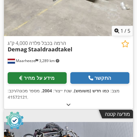
1
/
5
הרמה בכבל פלדה 4,000 ק"ג
Demag
Staaldraadtakel
Maarheeze
3,289 km
התקשר
מידע על מחיר
מצב:
כמו חדש (משומש)
, שנת ייצור:
2004
, מספר מכונה/רכב:
41572121
,
מודעה קטנה