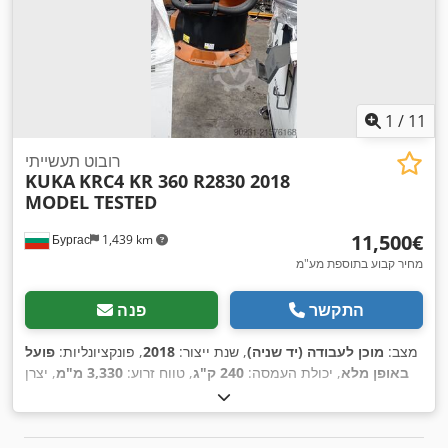
1
/
11
רובוט תעשייתי
KUKA
KRC4 KR 360 R2830 2018
MODEL TESTED
‏11,500 ‏€
Бургас
1,439 km
מחיר קבוע בתוספת מע"מ
התקשר
פנה
מצב:
מוכן לעבודה (יד שניה)
, שנת ייצור:
2018
, פונקציונליות:
פועל
באופן מלא
, יכולת העמסה:
240 ק"ג
, טווח זרוע:
3,330 מ"מ
, יצרן
,
KCP4
, דגם שלט לימוד:
KRC4
, דגם בקר:
KUKA
בקרים: