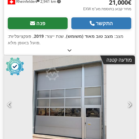
‏21,000 ‏€
Rheinfelden
2,941 km
EXW מחיר קבוע בתוספת מע"מ
התקשר
פנה
מצב:
מצב טוב מאוד (משומש)
, שנת ייצור:
2019
, פונקציונליות:
,
פועל באופן מלא
מודעה קטנה