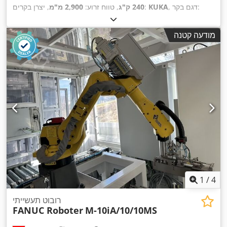
, דגם בקר:
KUKA
, יצרן בקרים:
240 ק"ג
, טווח זרוע:
2,900 מ"מ
KRC4
,
מודעה קטנה
1
/
4
רובוט תעשייתי
FANUC Roboter
M-10iA/10/10MS