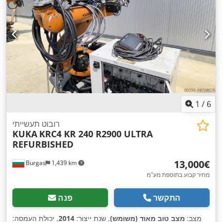
1
/
6
רובוט תעשייתי
KUKA
KRC4 KR 240 R2900 ULTRA
REFURBISHED
‏13,000 ‏€
Burgas
1,439 km
מחיר קבוע בתוספת מע"מ
התקשר
פנה
מצב:
מצב טוב מאוד (משומש)
, שנת ייצור:
2014
, יכולת העמסה: