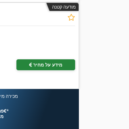
מודעה קטנה
מידע על מחיר
מכירה מיי
*
פרסם עכשיו החל מ־‏4.49 ‏€
מח