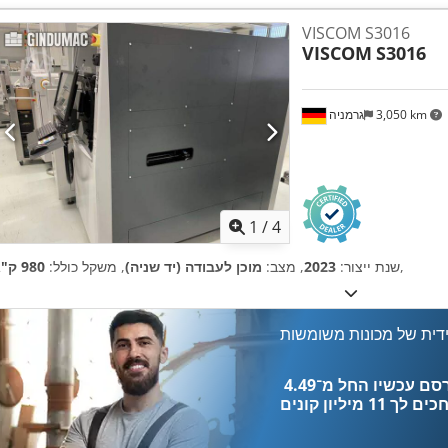
VISCOM S3016
VISCOM
S3016
3,050 km
גרמניה
1
/
4
,
שנת ייצור:
2023
, מצב:
מוכן לעבודה (יד שניה)
, משקל כולל:
980 ק"ג
דית של מכונות משומשות
כים לך
11 מיליון קונים