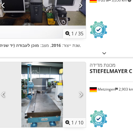
3,050 km
גרמניה
1
/
35
,
שנת ייצור:
2016
, מצב:
מוכן לעבודה (יד שניה)
מכונת מדידה
STIEFELMAYER
C
Metzingen
2,903 k
1
/
10