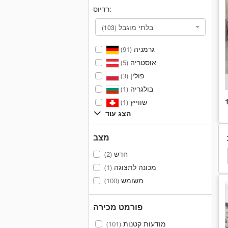
רדיוס:
בלתי מוגבל
(103)
גרמניה
(91)
אוסטריה
(5)
פולין
(3)
בולגריה
(1)
שווייץ
(1)
הצג עוד
מצב
חדש
(2)
ראה מוט
מוט קראנק חזקה
מוט חלול Ptfe
ק
מכונה לתצוגה
(1)
משומש
(100)
פורמט מכירה
מודעות קטנות
(101)