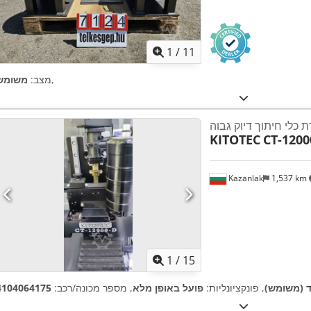
1
/
11
,
מצב:
משומש
 כלי חיתוך דיוק גבוה
KITOTEC
CT-1200
Kazanlak
1,537 km
1
/
15
 (משומש)
, פונקציונליות:
פועל באופן מלא
, מספר מכונה/רכב:
4104064175