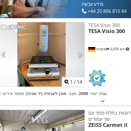
מידע עכשיו
+44 20 806 810 84
TESA Visio 300
TESA
Visio 300
3,050 km
גרמניה
1
/
14
,
שנת ייצור:
2008
, מצב:
מוכן לעבודה (יד שניה)
, מספר צירים:
3
דינטות בתלת-ממד עם
שני עמודים
ZEISS
Carmet II