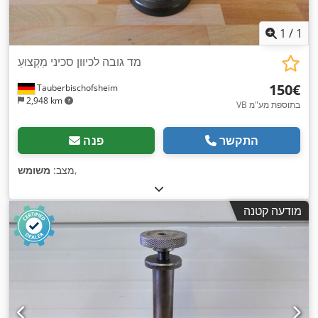
1
/
1
מד גובה לכיוון סכיני מַקְצוּעַ
‏150 ‏€
Tauberbischofsheim
2,948 km
VB בתוספת מע"מ
התקשר
פנה
,
מצב:
משומש
מודעה קטנה