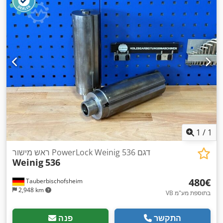
1
/
1
ראש מישור PowerLock Weinig דגם 536
Weinig
536
‏480 ‏€
Tauberbischofsheim
2,948 km
VB בתוספת מע"מ
התקשר
פנה