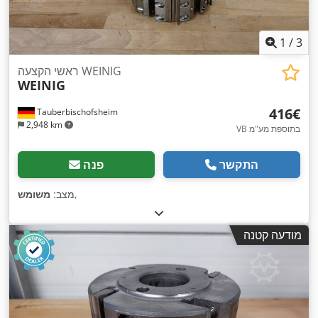
1
/
3
ראשי הקצעה WEINIG
WEINIG
‏416 ‏€
Tauberbischofsheim
2,948 km
VB בתוספת מע"מ
התקשר
פנה
,
מצב:
משומש
מודעה קטנה