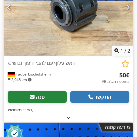
1
/
2
ראש גילוף עם להבי היפוך ובושינג
‏50 ‏€
Tauberbischofsheim
2,948 km
VB בתוספת מע"מ
התקשר
פנה
,
מצב:
משומש
מודעה קטנה