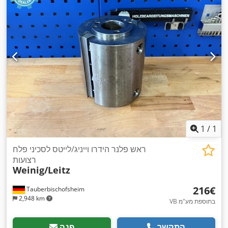
1
/
1
ראש פלנר הידרו וייניג/לייטס לסכיני פלח
רצועות
Weinig/Leitz
‏216 ‏€
Tauberbischofsheim
2,948 km
VB בתוספת מע"מ
התקשר
פנה