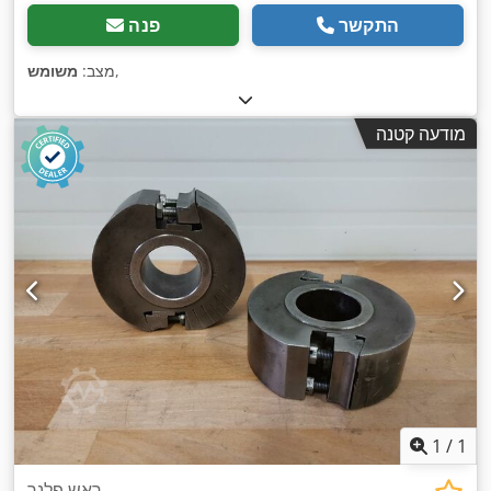
התקשר
פנה
,
מצב:
משומש
מודעה קטנה
1
/
1
ראש פלנר