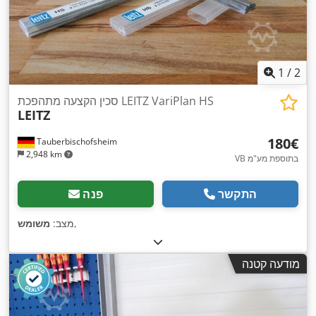
1
/
2
סכין הקצעה מתהפכת LEITZ VariPlan HS
LEITZ
‏180 ‏€
Tauberbischofsheim
2,948 km
VB בתוספת מע"מ
התקשר
פנה
,
מצב:
משומש
מודעה קטנה