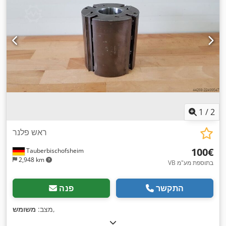
1
/
2
ראש פלנר
‏100 ‏€
Tauberbischofsheim
2,948 km
VB בתוספת מע"מ
התקשר
פנה
,
מצב:
משומש