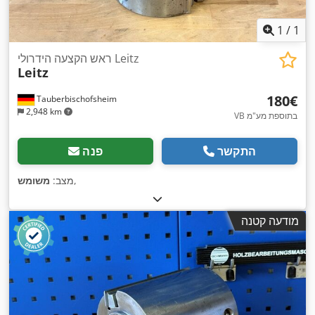
1
/
1
ראש הקצעה הידרולי Leitz
Leitz
‏180 ‏€
Tauberbischofsheim
2,948 km
VB בתוספת מע"מ
התקשר
פנה
,
מצב:
משומש
מודעה קטנה