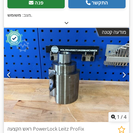
התקשר
פנה
,
מצב:
משומש
מודעה קטנה
1
/
4
ראש הקצעה PowerLock Leitz ProFix