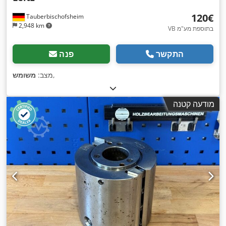
‏120 ‏€
Tauberbischofsheim
2,948 km
VB בתוספת מע"מ
התקשר
פנה
,
מצב:
משומש
מודעה קטנה