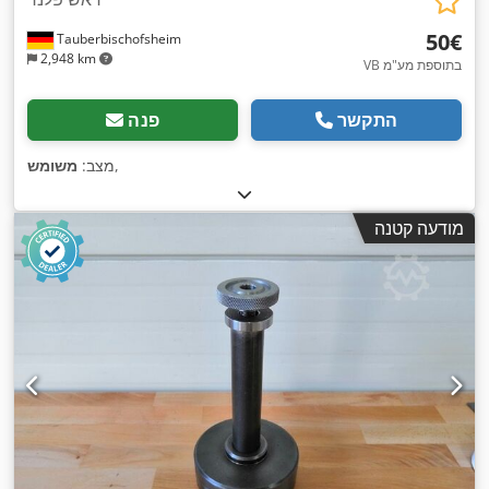
‏50 ‏€
Tauberbischofsheim
2,948 km
VB בתוספת מע"מ
התקשר
פנה
,
מצב:
משומש
מודעה קטנה