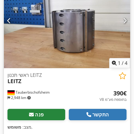
1
/
4
ראשי תכנון LEITZ
LEITZ
‏390 ‏€
Tauberbischofsheim
2,948 km
VB בתוספת מע"מ
התקשר
פנה
,
מצב:
משומש