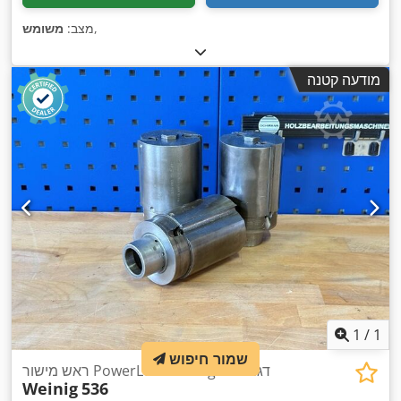
,
מצב:
משומש
מודעה קטנה
1
/
1
שמור חיפוש
ראש מישור PowerLock Weinig דגם 536
Weinig
536