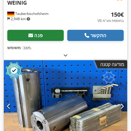
WEINIG
‏150 ‏€
Tauberbischofsheim
2,948 km
VB בתוספת מע"מ
התקשר
פנה
,
מצב:
משומש
מודעה קטנה