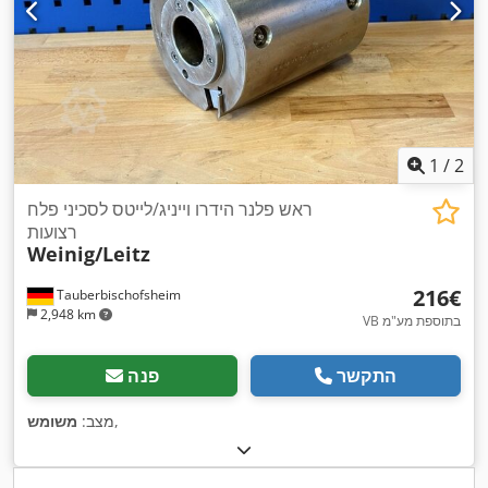
1
/
2
ראש פלנר הידרו וייניג/לייטס לסכיני פלח
רצועות
Weinig/Leitz
‏216 ‏€
Tauberbischofsheim
2,948 km
VB בתוספת מע"מ
התקשר
פנה
,
מצב:
משומש