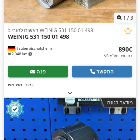
1
/
3
ראשים להוביול WEINIG 531 150 01 498
WEINIG
531 150 01 498
‏890 ‏€
Tauberbischofsheim
2,948 km
VB בתוספת מע"מ
התקשר
פנה
,
מצב:
משומש
מודעה קטנה