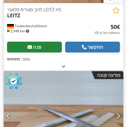
להב סטריפ-פלאנר LEITZ HS
LEITZ
‏50 ‏€
Tauberbischofsheim
2,948 km
VB בתוספת מע"מ
התקשר
פנה
,
מצב:
משומש
מודעה קטנה