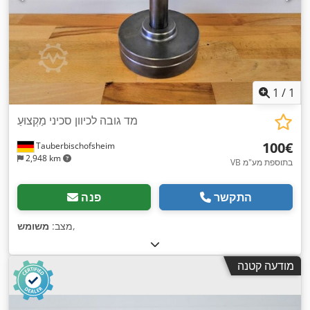
1
/
1
מד גובה לכיוון סכיני מַקְצוּעַ
‏100 ‏€
Tauberbischofsheim
2,948 km
VB בתוספת מע"מ
התקשר
פנה
,
מצב:
משומש
מודעה קטנה