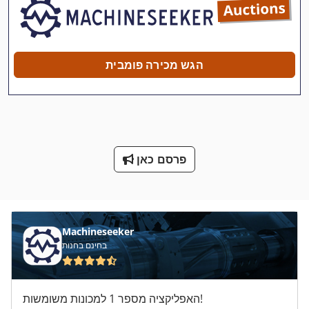
מכונה פיצוץ
מכונות למפנה יד
הגש מכירה פומבית
מכוניות
מכוניות מחוץ לכביש
מכונת חיתוך-Off
פרסם כאן
מכונת כביסה ארגז
מכונת כביסה ומכונת כביסה תעשיית תוכן 30 ק ג
מכונת לישה של בצק
Machineseeker
בחינם בחנות
מכונת סגן 200 מ מ
מכונת עבודה מתכת
האפליקציה מספר 1 למכונות משומשות!