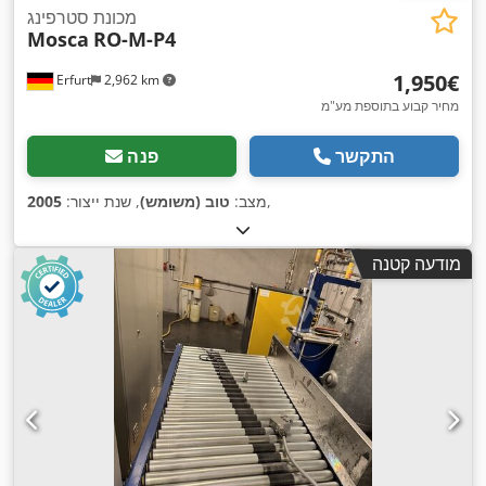
מכונת סטרפינג
Mosca
RO-M-P4
‏1,950 ‏€
Erfurt
2,962 km
מחיר קבוע בתוספת מע"מ
התקשר
פנה
,
מצב:
טוב (משומש)
, שנת ייצור:
2005
מודעה קטנה