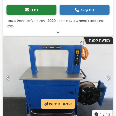
התקשר
פנה
מצב:
טוב (משומש)
, שנת ייצור:
2020
, פונקציונליות:
פועל באופן
,
מלא
מודעה קטנה
שמור חיפוש
1
/
13