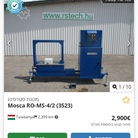
1
/
10
מכונת סטרפינג
Mosca
RO-MS-4/2 (3523)
‏2,900 ‏€
Tatabánya
2,309 km
מחיר קבוע בתוספת מע"מ