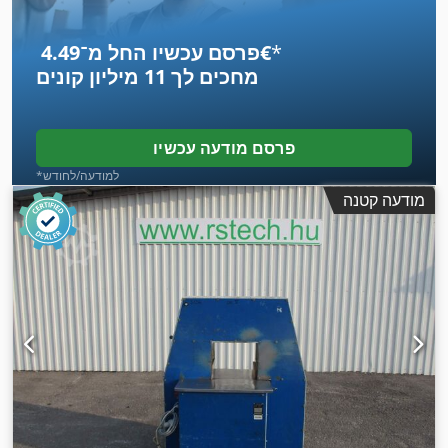
*
פרסם עכשיו החל מ־‏4.49 ‏€
מחכים לך
11 מיליון קונים
פרסם מודעה עכשיו
*למודעה/לחודש
מודעה קטנה