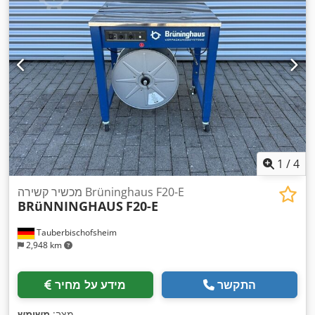
1
/
4
מכשיר קשירה Brüninghaus F20-E
BRüNNINGHAUS
F20-E
Tauberbischofsheim
2,948 km
התקשר
מידע על מחיר
,
מצב:
משומש