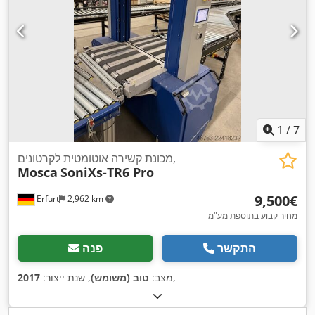
1
/
7
מכונת קשירה אוטומטית לקרטונים,
Mosca
SoniXs-TR6 Pro
‏9,500 ‏€
Erfurt
2,962 km
מחיר קבוע בתוספת מע"מ
התקשר
פנה
,
מצב:
טוב (משומש)
, שנת ייצור:
2017