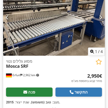
1
/
4
מסוע גלילים נטוי
Mosca
SRF
‏2,950 ‏€
Erfurt
2,962 km
מחיר קבוע בתוספת מע"מ
התקשר
פנה
,
מצב:
טוב (משומש)
, שנת ייצור:
2015