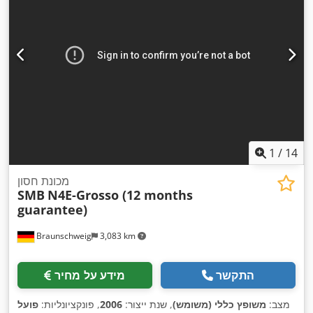
1
/
14
מכונת חסון
SMB
N4E-Grosso (12 months
guarantee)
Braunschweig
3,083 km
התקשר
מידע על מחיר
מצב:
משופץ כללי (משומש)
, שנת ייצור:
2006
, פונקציונליות:
פועל