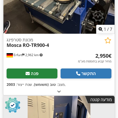
1
/
7
מכונת סטרפינג
Mosca
RO-TR900-4
‏2,950 ‏€
Erfurt
2,962 km
מחיר קבוע בתוספת מע"מ
התקשר
פנה
,
מצב:
טוב (משומש)
, שנת ייצור:
2003
מודעה קטנה