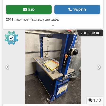
התקשר
פנה
,
מצב:
טוב (משומש)
, שנת ייצור:
2013
מודעה קטנה
1
/
3