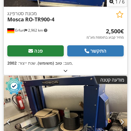
1
/
6
מכונת סטרפינג
Mosca
RO-TR900-4
‏2,500 ‏€
Erfurt
2,962 km
מחיר קבוע בתוספת מע"מ
התקשר
פנה
,
מצב:
טוב (משומש)
, שנת ייצור:
2002
מודעה קטנה