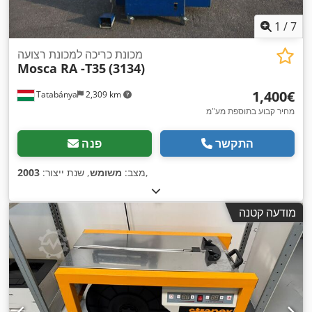
1
/
7
מכונת כריכה למכונת רצועה
Mosca RA -T35
(3134)
‏1,400 ‏€
Tatabánya
2,309 km
מחיר קבוע בתוספת מע"מ
התקשר
פנה
,
מצב:
משומש
, שנת ייצור:
2003
מודעה קטנה