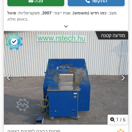
התקשר
פנה
מצב:
כמו חדש (משומש)
, שנת ייצור:
2007
, פונקציונליות:
פועל
,
באופן מלא
מודעה קטנה
1
/
6
מכונת כריכה למכונת רצועה