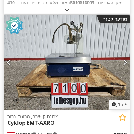
, משך האחריות:
410B010616003
באופן מלא
, מספר מכונה/רכב:
12 חודשים
, גובה המסגרת:
600 מ"מ
, רוחב מסגרת:
600 מ"מ
,
,
ציוד:
תיעוד / מדריך
מודעה קטנה
1
/
9
מכונת קשירה, מכונת צרור
Cyklop
EMT-AXRO
Tatabánya
2,311 km