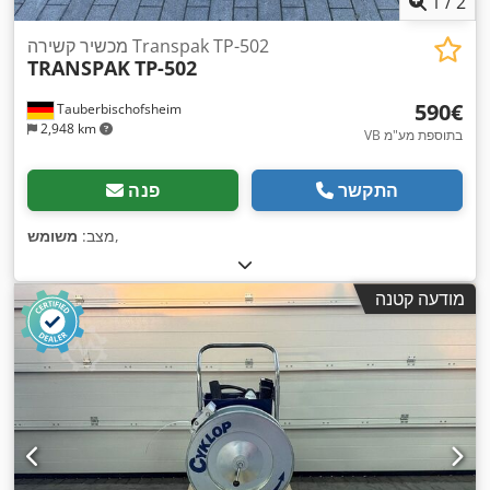
1
/
2
מכשיר קשירה Transpak TP-502
TRANSPAK
TP-502
‏590 ‏€
Tauberbischofsheim
2,948 km
VB בתוספת מע"מ
התקשר
פנה
,
מצב:
משומש
מודעה קטנה