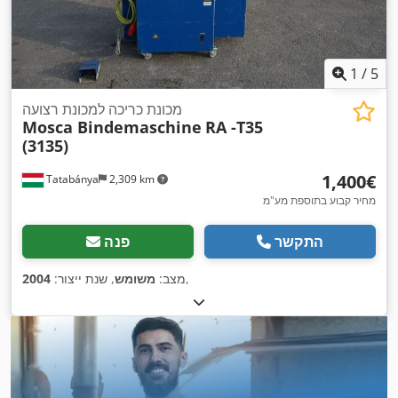
1
/
5
מכונת כריכה למכונת רצועה
Mosca Bindemaschine
RA -T35
(3135)
‏1,400 ‏€
Tatabánya
2,309 km
מחיר קבוע בתוספת מע"מ
התקשר
פנה
,
מצב:
משומש
, שנת ייצור:
2004