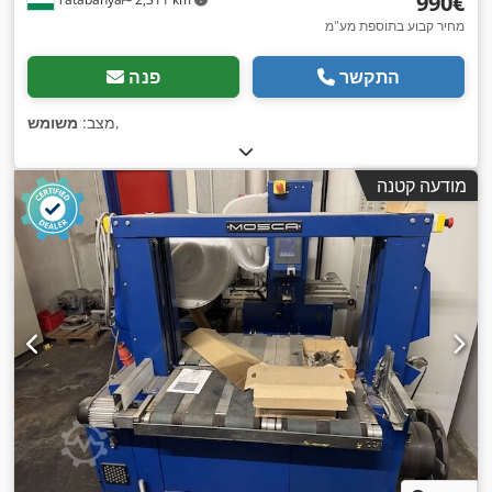
‏990 ‏€
מחיר קבוע בתוספת מע"מ
התקשר
פנה
,
מצב:
משומש
מודעה קטנה