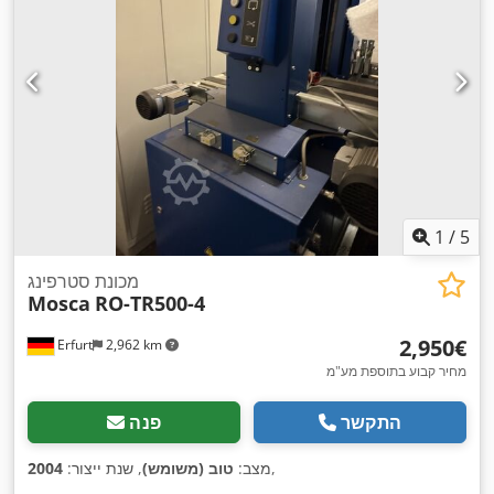
1
/
5
מכונת סטרפינג
Mosca
RO-TR500-4
‏2,950 ‏€
Erfurt
2,962 km
מחיר קבוע בתוספת מע"מ
התקשר
פנה
,
מצב:
טוב (משומש)
, שנת ייצור:
2004