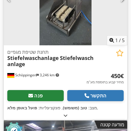
1
/
5
תחנת שטיפת מגפיים
Stiefelwaschanlage
Stiefelwasch
anlage
‏450 ‏€
Schöppingen
3,246 km
מחיר קבוע בתוספת מע"מ
התקשר
פנה
,
מצב:
טוב (משומש)
, פונקציונליות:
פועל באופן מלא
מודעה קטנה