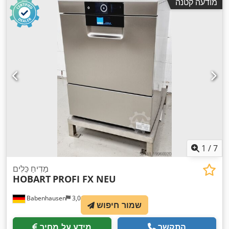
מודעה קטנה
1
/
7
מַדִיחַ כֵּלִים
HOBART
PROFI FX NEU
Babenhausen
3,010 km
שמור חיפוש
התקשר
מידע על מחיר