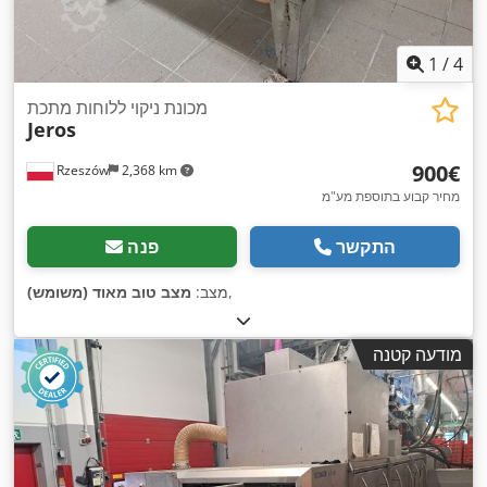
1
/
4
מכונת ניקוי ללוחות מתכת
Jeros
‏900 ‏€
Rzeszów
2,368 km
מחיר קבוע בתוספת מע"מ
התקשר
פנה
,
מצב:
מצב טוב מאוד (משומש)
מודעה קטנה