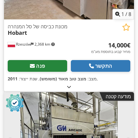
1
/
8
מכונת כביסה של סל המנהרה
Hobart
‏14,000 ‏€
Rzeszów
2,368 km
מחיר קבוע בתוספת מע"מ
התקשר
פנה
,
מצב:
מצב טוב מאוד (משומש)
, שנת ייצור:
2011
מודעה קטנה