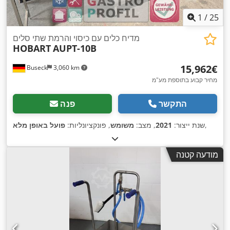
1
/
25
מדיח כלים עם כיסוי והרמת שתי סלים
HOBART
AUPT-10B
‏15,962 ‏€
Buseck
3,060 km
מחיר קבוע בתוספת מע"מ
התקשר
פנה
,
שנת ייצור:
2021
, מצב:
משומש
, פונקציונליות:
פועל באופן מלא
מודעה קטנה