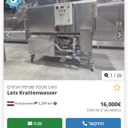
1
/
26
מכונת שטיפת ארגזים Lets
Lets
Krattenwasser
‏16,000 ‏€
Vriezenveen
3,299 km
EXW VB בתוספת מע"מ
התקשר
פנה