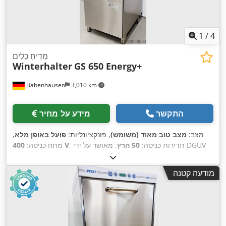
1
/
4
מַדִיחַ כֵּלִים
Winterhalter
GS 650 Energy+
Babenhausen
3,010 km
התקשר
מידע על מחיר
מצב:
מצב טוב מאוד (משומש)
, פונקציונליות:
פועל באופן מלא
,
, תדירות כניסה:
50 הרץ
, מאושר על ידי DGUV
400 V
מתח כניסה:
עד:
08/2027
, סוג זרם כניסה:
תלת פאזי
, משך האחריות:
6
,
חודשים
מודעה קטנה