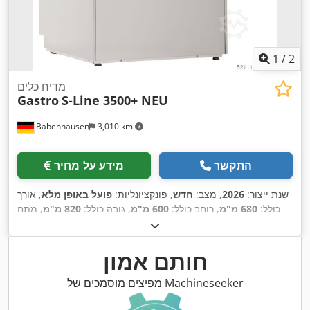
1
/
2
מדיח כלים
Gastro
S-Line 3500+ NEU
Babenhausen
3,010 km
התקשר
מידע על מחיר
שנת ייצור:
2026
, מצב:
חדש
, פונקציונליות:
פועל באופן מלא
, אורך
כולל:
680 מ"מ
, רוחב כולל:
600 מ"מ
, גובה כולל:
820 מ"מ
, מתח
, מאושר על ידי DGUV עד:
, תדירות כניסה:
50 הרץ
400 V
כניסה:
08/2027
, סוג זרם כניסה:
תלת פאזי
, משך האחריות:
12 חודשים
,
,
מספר מכונה/רכב:
2026
חותם אמון
מפיצים מוסמכים של Machineseeker