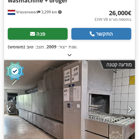
wasmachine + droger
‏26,000 ‏€
Vriezenveen
3,299 km
EXW VB בתוספת מע"מ
התקשר
פנה
,
שנת ייצור:
2009
, מצב:
טוב (משומש)
מודעה קטנה