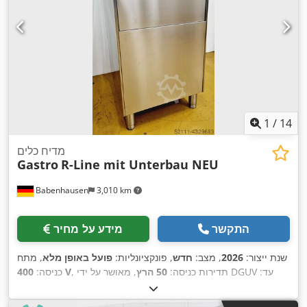
1
/
14
מדיח כלים
Gastro
R-Line mit Unterbau NEU
Babenhausen
3,010 km
התקשר
מידע על מחיר
שנת ייצור:
2026
, מצב:
חדש
, פונקציונליות:
פועל באופן מלא
, מתח
, מאושר על ידי DGUV עד:
, תדירות כניסה:
50 הרץ
400 V
כניסה:
,
08/2027
, סוג זרם כניסה:
תלת פאזי
, מספר מכונה/רכב:
2026