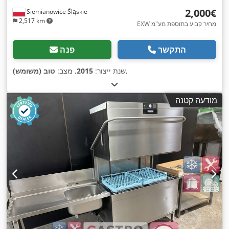
‏2,000 ‏€
Siemianowice Śląskie
2,517 km
EXW מחיר קבוע בתוספת מע"מ
התקשר
פנה
,
שנת ייצור:
2015
, מצב:
טוב (משומש)
מודעה קטנה