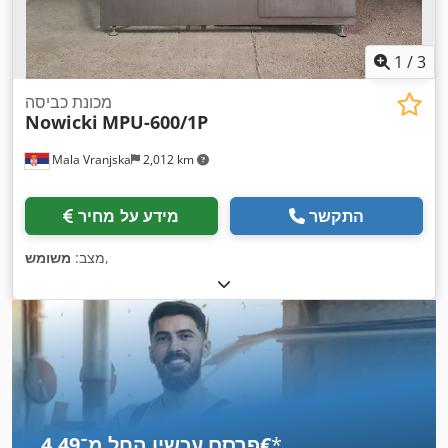
1
/
3
מכונת כביסה
Nowicki
MPU-600/1P
Mala Vranjska
2,012 km
התקשר
מידע על מחיר
,
מצב:
משומש
*
פרסם עכשיו החל מ־‏4.49 ‏€