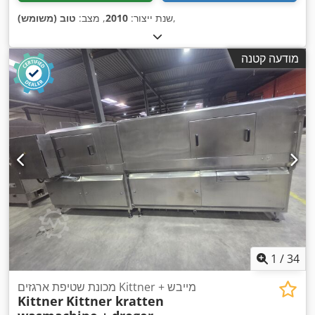
,
שנת ייצור:
2010
, מצב:
טוב (משומש)
מודעה קטנה
1
/
34
מכונת שטיפת ארגזים Kittner + מייבש
Kittner
Kittner kratten