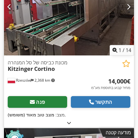
1
/
14
מכונת כביסה של סל המנהרה
Kitzinger
Cortino
‏14,000 ‏€
Rzeszów
2,368 km
מחיר קבוע בתוספת מע"מ
התקשר
פנה
,
מצב:
מצב טוב מאוד (משומש)
מודעה קטנה