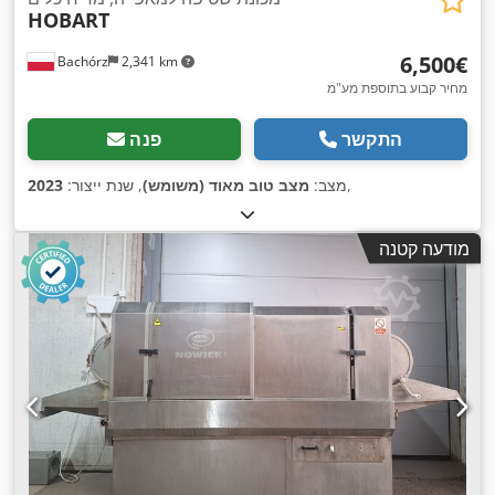
HOBART
‏6,500 ‏€
Bachórz
2,341 km
מחיר קבוע בתוספת מע"מ
התקשר
פנה
,
מצב:
מצב טוב מאוד (משומש)
, שנת ייצור:
2023
מודעה קטנה