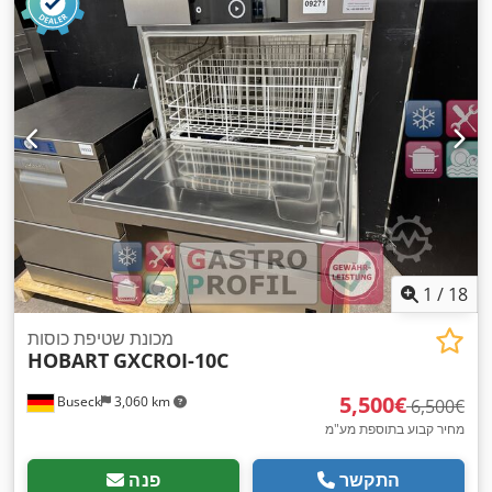
1
/
18
מכונת שטיפת כוסות
HOBART
GXCROI-10C
‏5,500 ‏€
Buseck
3,060 km
‏6,500 ‏€
מחיר קבוע בתוספת מע"מ
התקשר
פנה