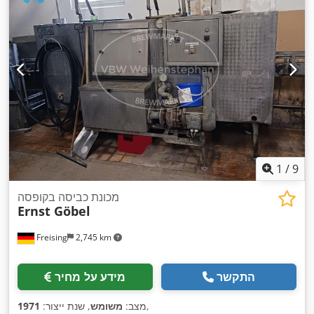
1
/
9
מכונת כביסה בקופסה
Ernst Göbel
Freising
2,745 km
התקשר
מידע על מחיר
,
מצב:
משומש
, שנת ייצור:
1971