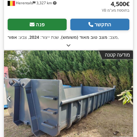
‏4,500 ‏€
Herentals
3,327 km
VB בתוספת מע"מ
התקשר
פנה
,
מצב:
מצב טוב מאוד (משומש)
, שנת ייצור:
2024
, צבע:
אפור
מודעה קטנה