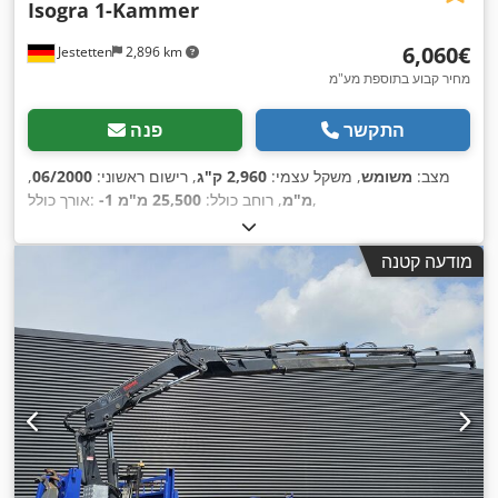
Isogra 1-Kammer
‏6,060 ‏€
Jestetten
2,896 km
מחיר קבוע בתוספת מע"מ
התקשר
פנה
מצב:
משומש
, משקל עצמי:
2,960 ק"ג
, רישום ראשוני:
06/2000
,
,
‎-1 מ"מ
, רוחב כולל:
25,500 מ"מ
אורך כולל:
מודעה קטנה