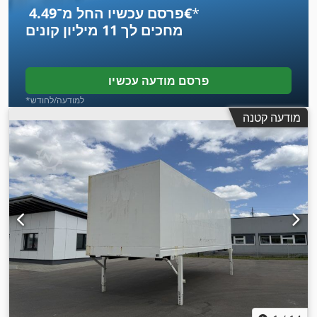
*
פרסם עכשיו החל מ־‏4.49 ‏€
מחכים לך
11 מיליון קונים
פרסם מודעה עכשיו
*למודעה/לחודש
מודעה קטנה