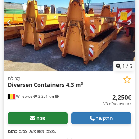
1
/
5
מְכוֹלָה
Diversen
Containers 4.3 m³
‏2,250 ‏€
Willebroek
3,351 km
VB בתוספת מע"מ
התקשר
פנה
,
מצב:
משומש
, צבע:
כתום