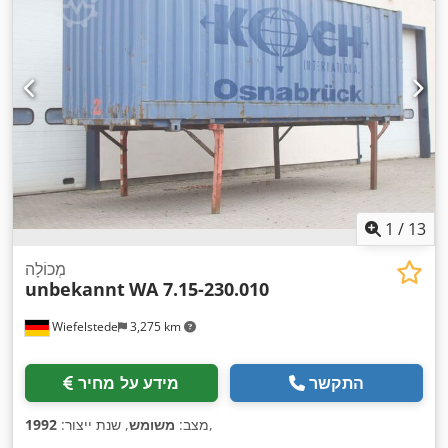
1
/
13
מְכוֹלָה
unbekannt
WA 7.15-230.010
Wiefelstede
3,275 km
התקשר
מידע על מחיר
,
מצב:
משומש
, שנת ייצור:
1992