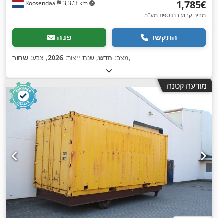
‏1,785 ‏€
Roosendaal
3,373 km
מחיר קבוע בתוספת מע"מ
התקשר
פנה
,
מצב:
חדש
, שנת ייצור:
2026
, צבע:
שחור
מודעה קטנה