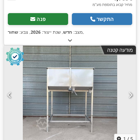
מחיר קבוע בתוספת מע"מ
התקשר
פנה
,
מצב:
חדש
, שנת ייצור:
2026
, צבע:
שחור
מודעה קטנה
1
/
5