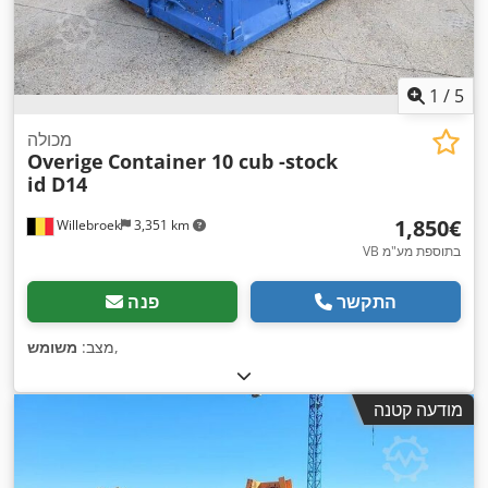
1
/
5
מכולה
Overige
Container 10 cub -stock
id D14
‏1,850 ‏€
Willebroek
3,351 km
VB בתוספת מע"מ
התקשר
פנה
,
מצב:
משומש
מודעה קטנה