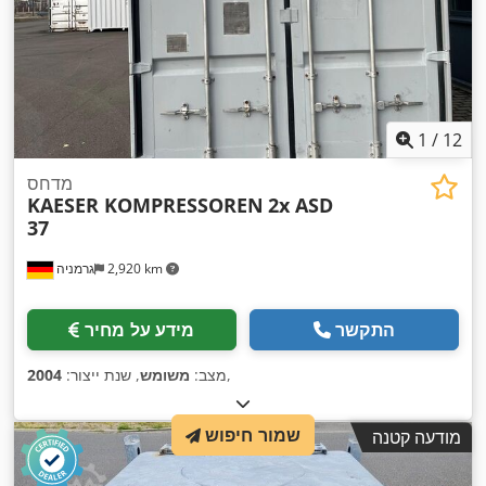
1
/
12
מדחס
KAESER KOMPRESSOREN
2x ASD
37
2,920 km
גרמניה
התקשר
מידע על מחיר
,
מצב:
משומש
, שנת ייצור:
2004
שמור חיפוש
מודעה קטנה