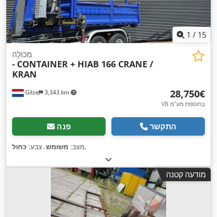
1
/
15
מְכוֹלָה
-
CONTAINER + HIAB 166 CRANE /
KRAN
‏28,750 ‏€
Gilze
3,343 km
VB בתוספת מע"מ
התקשר
פנה
,
מצב:
משומש
, צבע:
כחול
מודעה קטנה