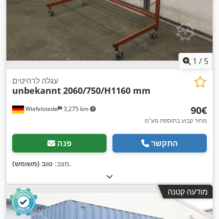
1
/
5
עגלה לרהיטים
unbekannt
2060/750/H1160 mm
‏90 ‏€
Wiefelstede
3,275 km
מחיר קבוע בתוספת מע"מ
התקשר
פנה
,
מצב:
טוב (משומש)
מודעה קטנה