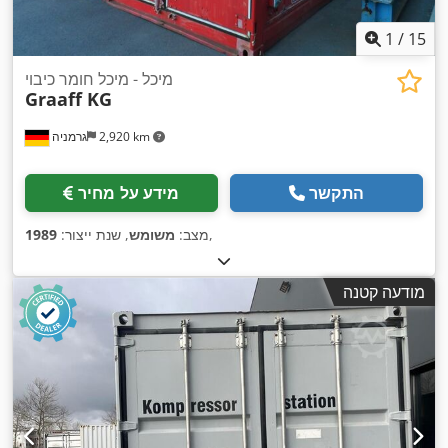
1
/
15
מיכל - מיכל חומר כיבוי
Graaff KG
2,920 km
גרמניה
התקשר
מידע על מחיר
,
מצב:
משומש
, שנת ייצור:
1989
מודעה קטנה