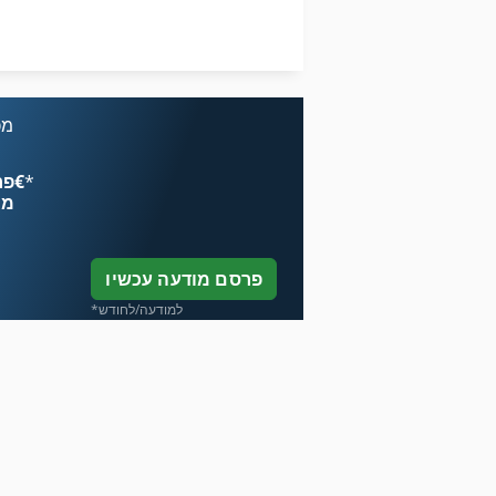
על מיני ואנים
מכונת כביסה ומכונת כביסה תעשיית תוכן 30 ק ג
שעועית עם פרוסות המכונה
מכ
*
פרסם עכשיו החל מ־‏4.49 ‏€
מח
פרסם מודעה עכשיו
*למודעה/לחודש