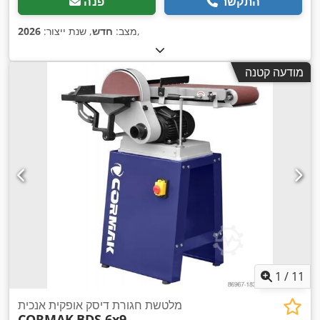
התקשר
פנה
,
מצב:
חדש
, שנת ייצור:
2026
מודעה קטנה
1
/
11
מלטשת חגורת דיסק אופקית אנכית
CORMAK
BDS 6x9