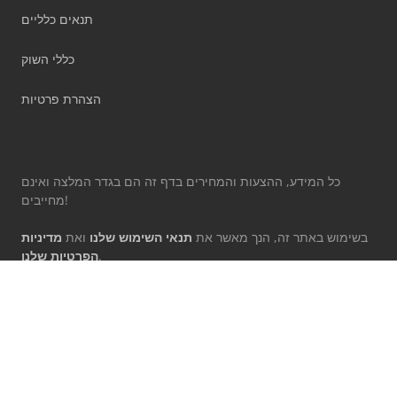
תנאים כלליים
כללי השוק
הצהרת פרטיות
כל המידע, ההצעות והמחירים בדף זה הם בגדר המלצה ואינם
מחייבים!
בשימוש באתר זה, הנך מאשר את
תנאי השימוש שלנו
ואת
מדיניות
.
הפרטיות שלנו
המותגים המצוינים שייכים לבעליהם המתאימים.
Machineseeker Group GmbH אינו נושא באחריות לתוכן של אתרי
אינטרנט חיצוניים מקושרים.
© 1999 - 2026 Machineseeker Group GmbH
אתר זה מוגן על ידי reCAPTCHA וחלים עליו
מדיניות הפרטיות
ו-
תנאי השימוש
של Google.