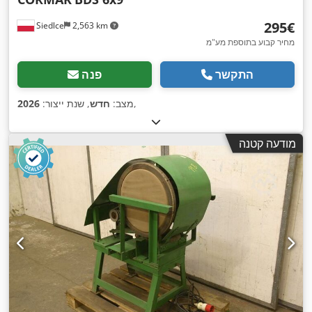
‏295 ‏€
Siedlce
2,563 km
מחיר קבוע בתוספת מע"מ
התקשר
פנה
,
מצב:
חדש
, שנת ייצור:
2026
מודעה קטנה