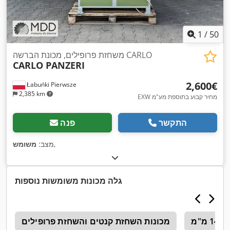
1
/
50
משחזת פרופילים, מכונת הברשה CARLO
CARLO PANZERI
‏2,600 ‏€
Łabuńki Pierwsze
2,385 km
EXW מחיר קבוע בתוספת מע"מ
התקשר
פנה
,
מצב:
משומש
גלה מכונות משומשות נוספות
מכונות השחזת קנטים והשחזת פרופילים
n