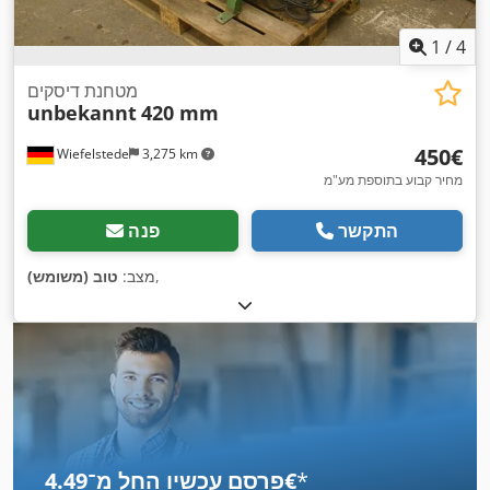
1
/
4
מטחנת דיסקים
unbekannt
420 mm
‏450 ‏€
Wiefelstede
3,275 km
מחיר קבוע בתוספת מע"מ
התקשר
פנה
,
מצב:
טוב (משומש)
*
פרסם עכשיו החל מ־‏4.49 ‏€