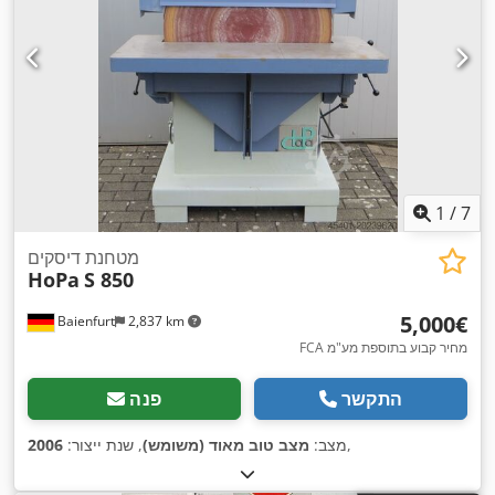
1
/
7
מטחנת דיסקים
HoPa
S 850
‏5,000 ‏€
Baienfurt
2,837 km
FCA מחיר קבוע בתוספת מע"מ
התקשר
פנה
,
מצב:
מצב טוב מאוד (משומש)
, שנת ייצור:
2006