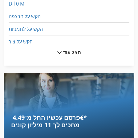
Dil 0 M
הקש על הרצפה
הקש על לחמניות
הקש על ציר
הצג עוד
לחץ על השק
לחץ על מסגרת
מדחס Ff
מכונה משולבת
מכוניות
*
פרסם עכשיו החל מ־‏4.49 ‏€
מכוניות מחוץ לכביש
מחכים לך
11 מיליון קונים
מכונת חיתוך-Off