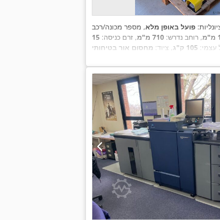
יונליות:
פועל באופן מלא
מ
, רוחב נדרש:
710 מ"מ
, זרם כניסה:
עצמי:
105 ק"ג
, ציוד:
מחסום אור בטיחותי