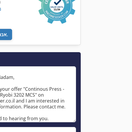
נ
1
אנא חזור אליי.