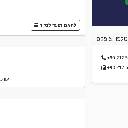
לתאם מועד לסיור
טלפון & פקס
עודכן ל