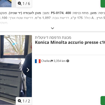
1
/
6
ניסה:
מזגן
, מתח כניסה:
P5-0174
, מספר מכונה/רכב:
מצב:
מוכן לעבודה (יד שניה)
, פונקצ
רץ
,
15 A
כולל:
175 ק"ג
, דרישת גובה:
1,097 מ"מ
, דרישת שטח אורך:
1,100 מ"
,
משקל 
מכונת הדפסה דיגיטלית
Konica Minolta
accurio presse c1
Chelles
3,354 km
1
/
2