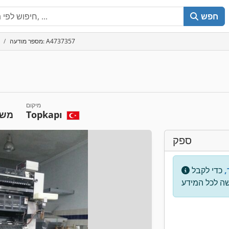
חפש
מספר מודעה: A4737357
מיקום
Topkapı
משו
ספק
,
כדי לקבל