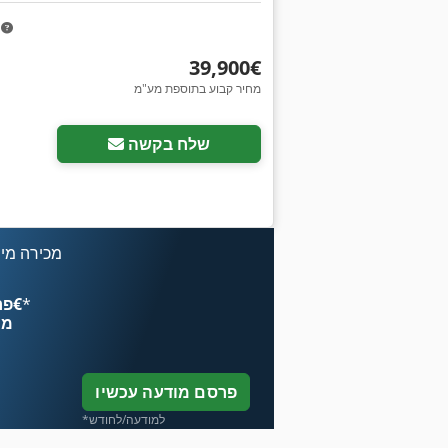
m
‏39,900 ‏€
מחיר קבוע בתוספת מע"מ
שלח בקשה
מכירה מיי
*
פרסם עכשיו החל מ־‏4.49 ‏€
מח
פרסם מודעה עכשיו
*למודעה/לחודש