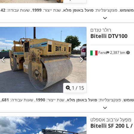
משומש
, פונקציונליות:
פועל באופן מלא
, שנת ייצור:
1999
, שעות עבודה:
רולר טנדם
Bitelli
DTV100
Fano
2,387 km
1
/
15
ומש
, פונקציונליות:
פועל באופן מלא
, שנת ייצור:
1990
, שעות עבודה:
מִפְעָל ערבוב אספלט
Bitelli
SF 200 L /