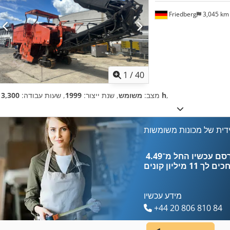
Friedberg
3,045 k
1
/
40
,
13,300 h
מצב:
משומש
, שנת ייצור:
1999
, שעות עבודה:
דית של מכונות משומשות
כים לך
11 מיליון קונים
מידע עכשיו
+44 20 806 810 84