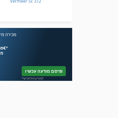
Vermeer Sc 372
Vermeer T 855
Volvo Bm 6300
מכירה מיי
*
פרסם עכשיו החל מ־‏4.49 ‏€
מח
פרסם מודעה עכשיו
*למודעה/לחודש