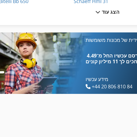
Bitelli Bb 650
Schaeff Hml 31
הצג עוד
Bitelli Bb 730
Schaeff Hml 32
Bitelli Sf 102
Schaeff Skl 830
Bitelli Sf 60
Scheer Zf 630
דית של מכונות משומשות
Euclid R 50
Takeuchi Tl 130
כים לך
11 מיליון קונים
מידע עכשיו
+44 20 806 810 84