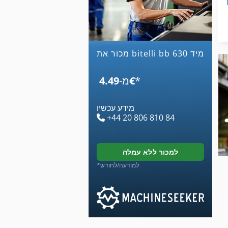
מכור את bitelli bb 630 מיד
*
‏4.49 ‏€
מ-
מידע עכשיו
+44 20 806 810 84
למכור ללא עמלה
*למודעה/לחודש