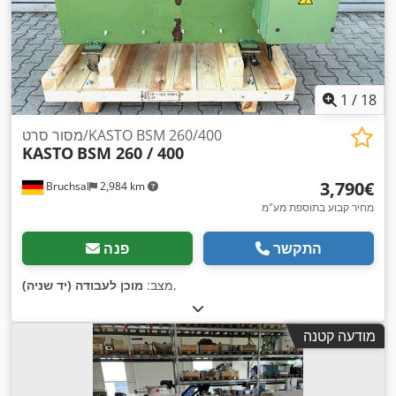
1
/
18
מסור סרט/KASTO BSM 260/400
KASTO
BSM 260 / 400
‏3,790 ‏€
Bruchsal
2,984 km
מחיר קבוע בתוספת מע"מ
התקשר
פנה
,
מצב:
מוכן לעבודה (יד שניה)
מודעה קטנה