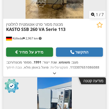
1
/
7
מכונת מסור סרט אוטומטית לחלוטין
KASTO
SSB 260 VA Serie 113
Kölleda
2,967 km
התקשר
מידע על מחיר
מצב:
משומש
, שנת ייצור:
1991
, מספר מכונה/רכב:
113307651086088
, פונקציונליות:
פועל באופן מלא
, גובה חיתוך
(מקס.):
260 מ"מ
, גובה כולל:
2,100 מ"מ
, אורך כולל:
2,200 מ"מ
,
רוחב כולל:
2,100 מ"מ
, אורך להב מסור סרט:
4,115 מ"מ
, רוחב סרט
מודעה קטנה
,
המסור:
38 מ"מ