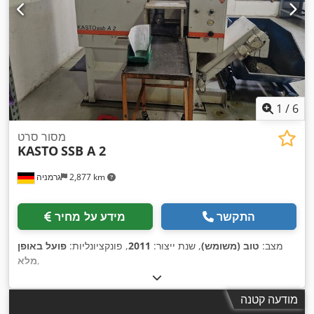
1
/
6
מסור סרט
KASTO
SSB A 2
2,877 km
גרמניה
התקשר
מידע על מחיר
מצב:
טוב (משומש)
, שנת ייצור:
2011
, פונקציונליות:
פועל באופן
,
מלא
מודעה קטנה