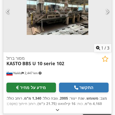
1
/
3
מסור ברזל
KASTO
BBS U 10 serie 102
Naklo
2,447 km
התקשר
מידע על מחיר
מצב:
משומש
, שנת ייצור:
2005
, גובה כולל:
1,340 מ"מ
, רוחב כולל:
4,160 מ"מ
, כוח:
16 קילוואט (21.75 כ"ס)
, רוחב חיתוך (מקס.):
,
1,060 מ"מ
, גובה שולחן:
1,060 מ"מ