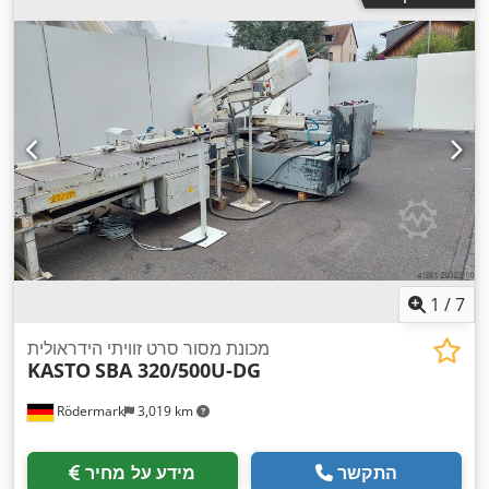
1
/
7
מכונת מסור סרט זוויתי הידראולית
KASTO
SBA 320/500U-DG
Rödermark
3,019 km
התקשר
מידע על מחיר