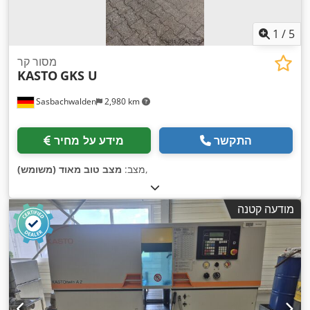
1
/
5
מסור קר
KASTO
GKS U
Sasbachwalden
2,980 km
התקשר
מידע על מחיר
,
מצב:
מצב טוב מאוד (משומש)
מודעה קטנה