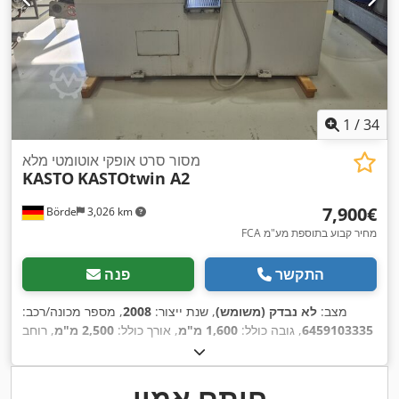
1
/
34
מסור סרט אופקי אוטומטי מלא
KASTO
KASTOtwin A2
‏7,900 ‏€
Börde
3,026 km
FCA מחיר קבוע בתוספת מע"מ
התקשר
פנה
מצב:
לא נבדק (משומש)
, שנת ייצור:
2008
, מספר מכונה/רכב:
6459103335
, גובה כולל:
1,600 מ"מ
, אורך כולל:
2,500 מ"מ
, רוחב
,
כולל:
1,800 מ"מ
חותם אמון