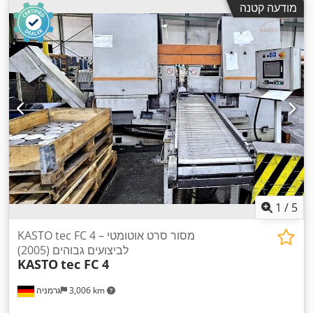
מודעה קטנה
1
/
5
KASTO tec FC 4 – מסור סרט אוטומטי
לביצועים גבוהים (2005)
KASTO
tec FC 4
3,006 km
גרמניה