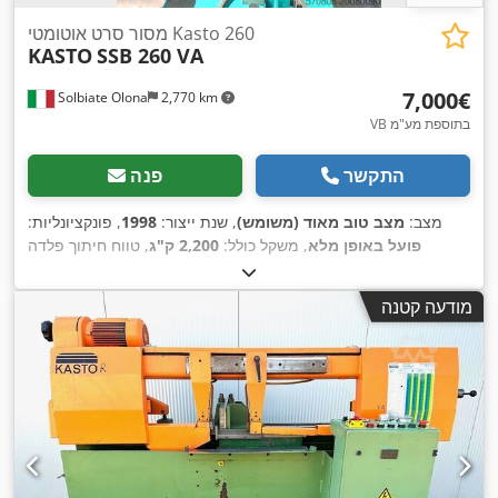
מסור סרט אוטומטי Kasto 260
KASTO
SSB 260 VA
‏7,000 ‏€
Solbiate Olona
2,770 km
VB בתוספת מע"מ
התקשר
פנה
מצב:
מצב טוב מאוד (משומש)
, שנת ייצור:
1998
, פונקציונליות:
פועל באופן מלא
, משקל כולל:
2,200 ק"ג
, טווח חיתוך פלדה
,
מרובעת ב-90°:
260 מ"מ
, אורך להבי המסור:
4,115 מ"מ
מודעה קטנה