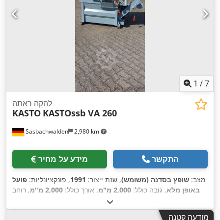
1
/
7
להקה ראתה
KASTO
KASTOssb VA 260
Sasbachwalden
2,980 km
התקשר
מידע על מחיר
מצב:
שופץ בסדנה (משומש)
, שנת ייצור:
1991
, פונקציונליות:
פועל
באופן מלא
, גובה כולל:
2,000 מ"מ
, אורך כולל:
2,000 מ"מ
, רוחב
כולל:
2,000 מ"מ
, אורך להב מסור סרט:
4,115 מ"מ
, רוחב סרט
,
המסור:
41 מ"מ
מודעה קטנה