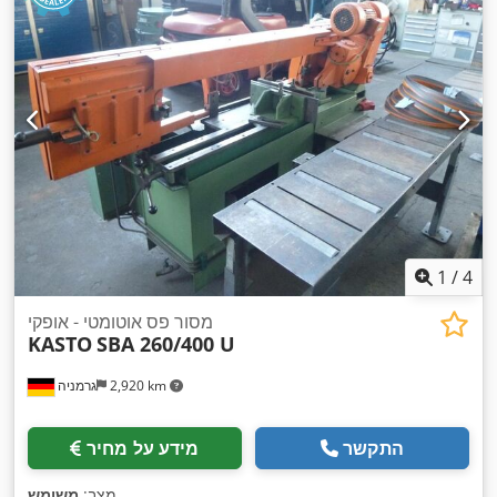
1
/
4
מסור פס אוטומטי - אופקי
KASTO
SBA 260/400 U
2,920 km
גרמניה
התקשר
מידע על מחיר
,
מצב:
משומש