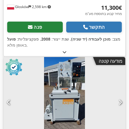
‏11,300 ‏€
Głosków
2,598 km
מחיר קבוע בתוספת מע"מ
התקשר
פנה
מצב:
מוכן לעבודה (יד שניה)
, שנת ייצור:
2008
, פונקציונליות:
פועל
,
באופן מלא
מודעה קטנה