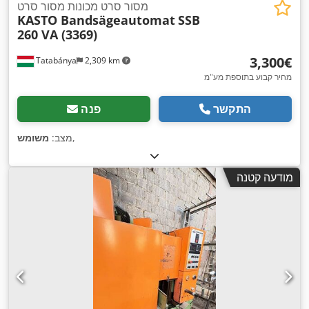
מסור סרט מכונות מסור סרט
KASTO Bandsägeautomat
SSB
260 VA (3369)
‏3,300 ‏€
Tatabánya
2,309 km
מחיר קבוע בתוספת מע"מ
התקשר
פנה
,
מצב:
משומש
מודעה קטנה