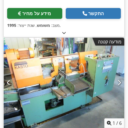
התקשר
מידע על מחיר
,
מצב:
משומש
, שנת ייצור:
1995
מודעה קטנה
1
/
6