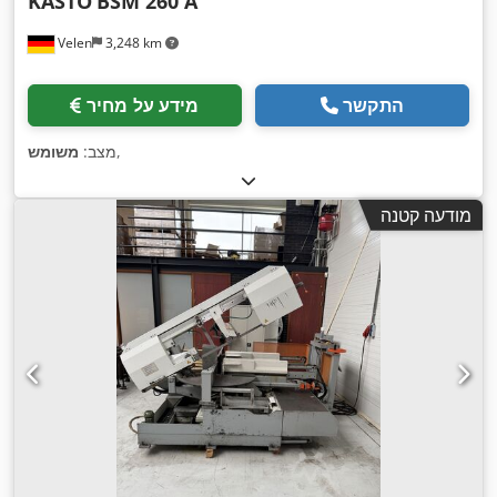
KASTO
BSM 260 A
Velen
3,248 km
התקשר
מידע על מחיר
,
מצב:
משומש
מודעה קטנה