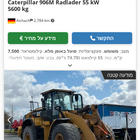
Caterpillar
906M Radlader 55 kW
5600 kg
Aichach
2,784 km
התקשר
מידע על מחיר
מצב:
משומש
, פונקציונליות:
פועל באופן מלא
, קילומטראז':
7,500
ק"מ
, כוח:
55 קילוואט (74.78 כ"ס)
, צבע:
זהב
, משקל תפעולי:
5,600 ק"ג
, רוחב כף חפירה:
1,850 מ"מ
, שנת ייצור:
2016
, שעות
, ציוד:
את חפירה סטנדרטית, התקן החלפה
2,500 h
עבודה:
מודעה קטנה
,
מהירה, קְלָפוֹת מַזְלֵג (forks for pallets), תא נהג