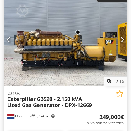
1
/
15
אגרגט
Caterpillar
G3520 - 2.150 kVA
Used Gas Generator - DPX-12669
‏249,000 ‏€
Dordrecht
3,374 km
מחיר קבוע בתוספת מע"מ