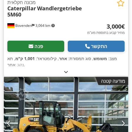
מכונה חקלאית
Caterpillar
Wandlergetriebe
5M60
‏3,000 ‏€
Bovenden
3,064 km
מחיר קבוע בתוספת מע"מ
התקשר
פנה
מצב:
משומש
, סוג תמסורת:
אחר
, קילומטראז':
1,001 ק"מ
, תא
,
נהג:
אחר
מודעה קטנה