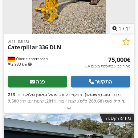
1
/
11
מחפר זחל
Caterpillar
336 DLN
‏75,000 ‏€
Oberleichtersbach
2,983 km
FCA מחיר קבוע בתוספת מע"מ
התקשר
פנה
מצב:
טוב (משומש)
, פונקציונליות:
פועל באופן מלא
, כוח:
213
,
9,500 h
קילוואט (289.60 כ"ס)
, שנת ייצור:
2011
, שעות עבודה:
,
MYG00396
מספר מכונה/רכב:
מודעה קטנה