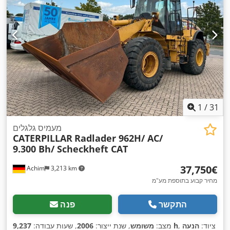
1
/
31
מעמיס גלגלים
CATERPILLAR
Radlader 962H/ AC/
9.300 Bh/ Scheckheft CAT
‏37,750 ‏€
Achim
3,213 km
מחיר קבוע בתוספת מע"מ
התקשר
פנה
, ציוד:
הנעה
9,237 h
מצב:
משומש
, שנת ייצור:
2006
, שעות עבודה: