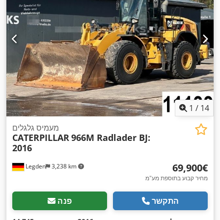
1
/
14
מעמיס גלגלים
CATERPILLAR
966M Radlader BJ:
2016
‏69,900 ‏€
Legden
3,238 km
מחיר קבוע בתוספת מע"מ
התקשר
פנה