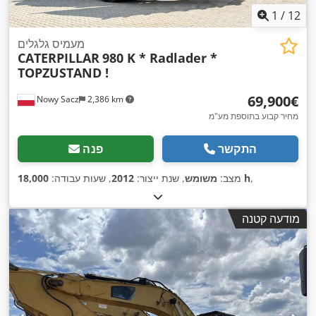
1
/
12
מעמיס גלגלים
CATERPILLAR
980 K * Radlader *
TOPZUSTAND !
‏69,900 ‏€
Nowy Sacz
2,386 km
מחיר קבוע בתוספת מע"מ
התקשר
פנה
,
18,000 h
מצב:
משומש
, שנת ייצור:
2012
, שעות עבודה:
מודעה קטנה