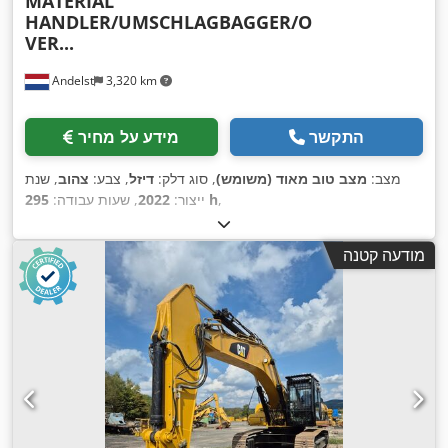
MATERIAL
HANDLER/UMSCHLAGBAGGER/O
VER...
Andelst
3,320 km
התקשר
מידע על מחיר
מצב:
מצב טוב מאוד (משומש)
, סוג דלק:
דיזל
, צבע:
צהוב
, שנת
,
295 h
ייצור:
2022
, שעות עבודה:
מודעה קטנה