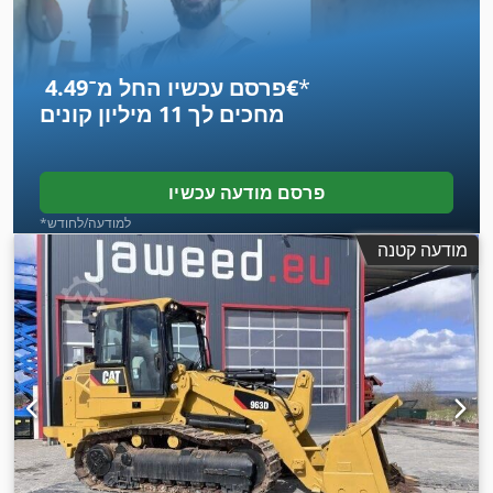
*
פרסם עכשיו החל מ־‏4.49 ‏€
מחכים לך
11 מיליון קונים
פרסם מודעה עכשיו
*למודעה/לחודש
מודעה קטנה