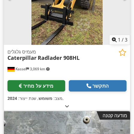
1
/
3
מעמיס גלגלים
Caterpillar
Radlader 908HL
Kassel
3,069 km
התקשר
מידע על מחיר
,
מצב:
משומש
, שנת ייצור:
2024
מודעה קטנה