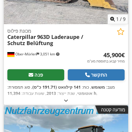
1
/
9
מכונת פילוס
Caterpillar
963D Laderaupe /
Schutz Belüftung
‏45,900 ‏€
Ober-Mörlen
3,051 km
מחיר קבוע בתוספת מע"מ
התקשר
פנה
מצב:
משומש
, כוח:
141 קילוואט (191.71 כ"ס)
, סוג תמסורת:
,
11,394 h
אוטומטי
, שנת ייצור:
2013
, שעות עבודה:
מודעה קטנה