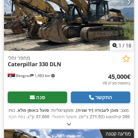
1
/
18
מחפר זחלי
Caterpillar
330 DLN
‏45,000 ‏€
Beograd
1,983 km
VB בתוספת מע"מ
התקשר
פנה
מצב:
מוכן לעבודה (יד שניה)
, פונקציונליות:
פועל באופן מלא
, כוח:
200 קילוואט (271.92 כ"ס)
, משקל תפעולי:
37,000 ק"ג
, נפח הכף:
CAT
, מספר מכונה/רכב:
2.6 מ"ק
, שנת ייצור:
2008
0330DTGGE00850
,
מודעה קטנה