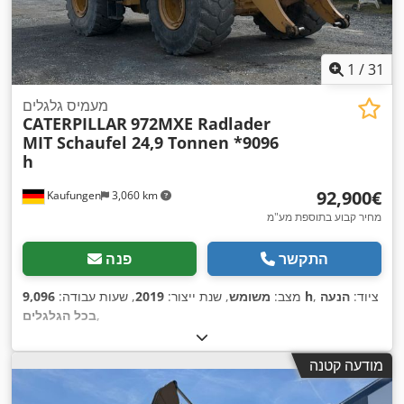
1
/
31
מעמיס גלגלים
CATERPILLAR
972MXE Radlader
MIT Schaufel 24,9 Tonnen *9096
h
‏92,900 ‏€
Kaufungen
3,060 km
מחיר קבוע בתוספת מע"מ
התקשר
פנה
, ציוד:
הנעה
9,096 h
מצב:
משומש
, שנת ייצור:
2019
, שעות עבודה:
,
בכל הגלגלים
מודעה קטנה