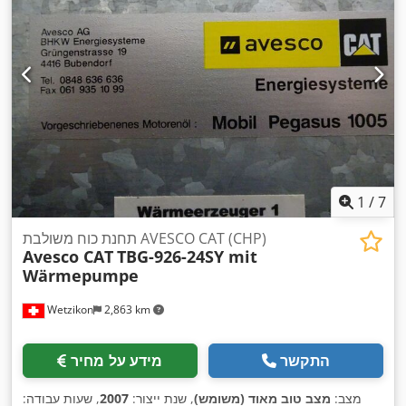
1
/
7
תחנת כוח משולבת AVESCO CAT (CHP)
Avesco CAT
TBG-926-24SY mit
Wärmepumpe
Wetzikon
2,863 km
התקשר
מידע על מחיר
מצב:
מצב טוב מאוד (משומש)
, שנת ייצור:
2007
, שעות עבודה: