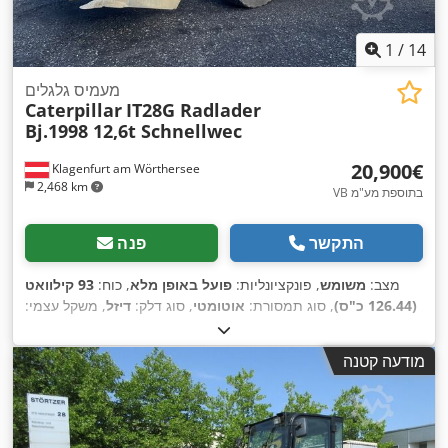
1
/
14
מעמיס גלגלים
Caterpillar
IT28G Radlader
Bj.1998 12,6t Schnellwec
‏20,900 ‏€
Klagenfurt am Wörthersee
2,468 km
VB בתוספת מע"מ
התקשר
פנה
מצב:
משומש
, פונקציונליות:
פועל באופן מלא
, כוח:
93 קילוואט
(126.44 כ"ס)
, סוג תמסורת:
אוטומטי
, סוג דלק:
דיזל
, משקל עצמי:
, רישום
4x4
12,600 ק"ג
, משקל תפעולי:
12,600 ק"ג
, תצורת סרן:
, דלק:
17,762 h
ראשוני:
10/1998
, שנת ייצור:
1998
, שעות עבודה:
מודעה קטנה
,
הנעה בכל הגלגלים, קְלָפוֹת מַזְלֵג (forks for pallets)
דיזל
, ציוד: