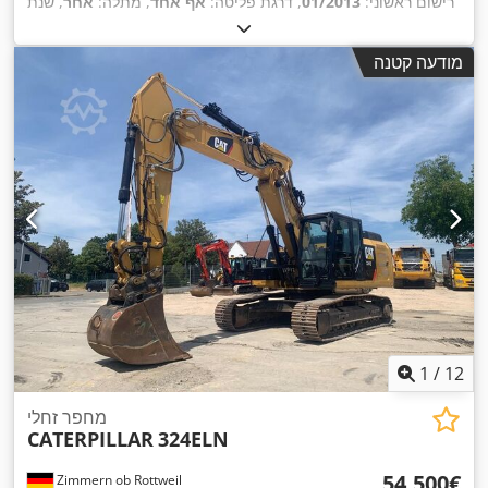
רישום ראשוני:
01/2013
, דרגת פליטה:
אף אחד
, מתלה:
אחר
, שנת
,
, תא נהג:
אחר
3,700 h
ייצור:
2013
, שעות עבודה:
מודעה קטנה
1
/
12
מחפר זחלי
CATERPILLAR
324ELN
‏54,500 ‏€
Zimmern ob Rottweil