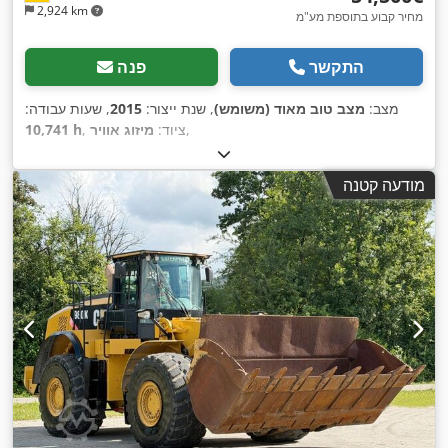
2,924 km
מחיר קבוע בתוספת מע"מ
התקשר
פנה
מצב:
מצב טוב מאוד (משומש)
, שנת ייצור:
2015
, שעות עבודה:
,
, ציוד:
מיזוג אוויר
10,741 h
מודעה קטנה