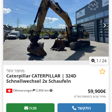
1
/
24
מחפר זחלי
Caterpillar
CATERPILLAR | 324D
Schnellwechsel 2x Schaufeln
‏59,900 ‏€
Othmarsingen
2,906 km
מחיר קבוע בתוספת מע"מ
התקשר
פנה