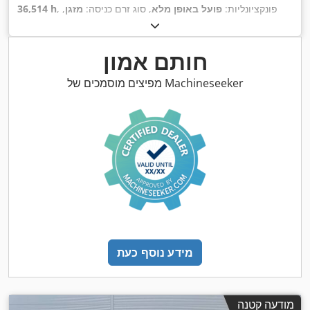
, פונקציונליות:
פועל באופן מלא
, סוג זרם כניסה:
מזגן
,
36,514 h
, סוג קירור:
מים
,
גז ביתי H
כוח:
300 קילוואט (407.89 כ"ס)
, דלק:
,
ציוד:
תיעוד / מדריך
חותם אמון
מפיצים מוסמכים של Machineseeker
מידע נוסף כעת
מודעה קטנה