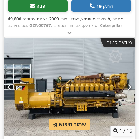
התקשר
פנה
, מספר
49,800 h
מצב:
משומש
, שנת ייצור:
2009
, שעות עבודה:
Caterpillar
, יצרן מנועים:
, סוג דלק:
גז
GZN00767
מכונה/רכב:
G3520C
,
מודעה קטנה
שמור חיפוש
1
/
15