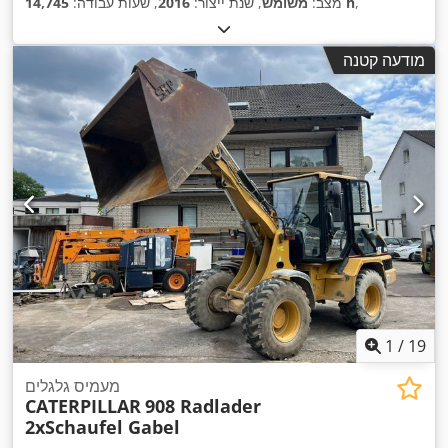
,
14,745 h
מצב:
משומש
, שנת ייצור:
2016
, שעות עבודה:
מודעה קטנה
1
/
19
מעמיס גלגלים
CATERPILLAR
908 Radlader
2xSchaufel Gabel