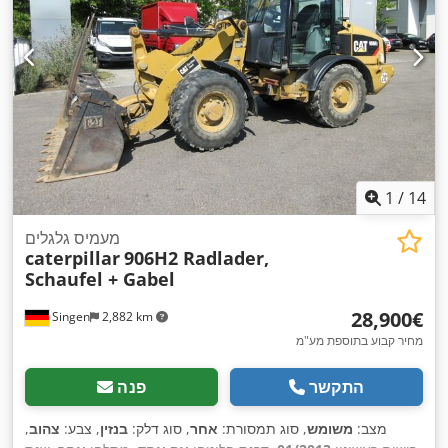
1
/
14
מעמיס גלגלים
caterpillar
906H2 Radlader,
Schaufel + Gabel
‏28,900 ‏€
Singen
2,882 km
מחיר קבוע בתוספת מע"מ
התקשר
פנה
מצב:
משומש
, סוג תמסורת:
אחר
, סוג דלק:
בנזין
, צבע:
צהוב
,