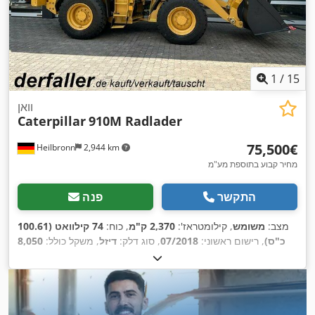
1
/
15
וואן
Caterpillar
910M Radlader
‏75,500 ‏€
Heilbronn
2,944 km
מחיר קבוע בתוספת מע"מ
התקשר
פנה
מצב:
משומש
, קילומטראז':
2,370 ק"מ
, כוח:
74 קילוואט (100.61
כ"ס)
, רישום ראשוני:
07/2018
, סוג דלק:
דיזל
, משקל כולל:
8,050
ק"ג
, צבע:
צהוב
, סוג תמסורת:
מכני
, מתלה:
אחר
, שעות עבודה:
2,370 h
,