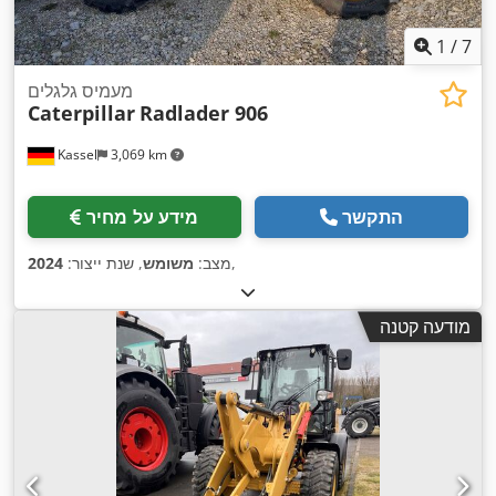
1
/
7
מעמיס גלגלים
Caterpillar
Radlader 906
Kassel
3,069 km
התקשר
מידע על מחיר
,
מצב:
משומש
, שנת ייצור:
2024
מודעה קטנה