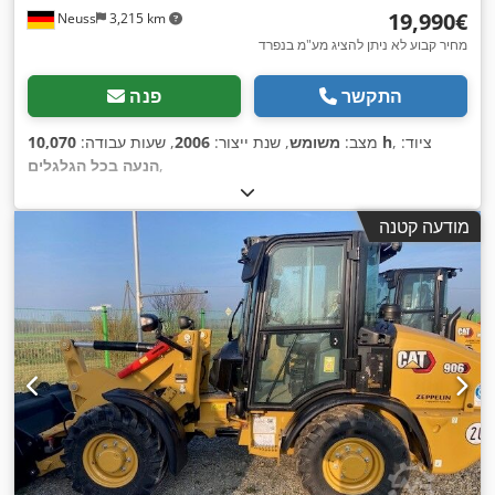
‏19,990 ‏€
Neuss
3,215 km
מחיר קבוע לא ניתן להציג מע"מ בנפרד
התקשר
פנה
, ציוד:
10,070 h
מצב:
משומש
, שנת ייצור:
2006
, שעות עבודה:
,
הנעה בכל הגלגלים
מודעה קטנה