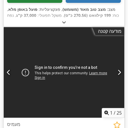
מצב:
מצב טוב מאוד (משומש)
, פונקציונליות:
פועל באופן מלא
,
כוח:
199 קילוואט (270.56 כ"ס)
, משקל תפעולי:
37,000 ק"ג
, נפח
CAT
, מספר מכונה/רכב:
הכף:
2.6 מ"ק
, שנת ייצור:
2006
0330DJGGE00237
,
מודעה קטנה
1
/
25
מעמיס