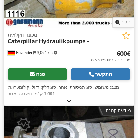
1
/
1
מכונה חקלאית
Caterpillar
Hydraulikpumpe -
‏600 ‏€
Bovenden
3,064 km
מחיר קבוע בתוספת מע"מ
התקשר
פנה
מצב:
משומש
, סוג תמסורת:
אחר
, סוג דלק:
דיזל
, קילומטראז':
,
1,001 ק"מ
, תא נהג:
אחר
מודעה קטנה