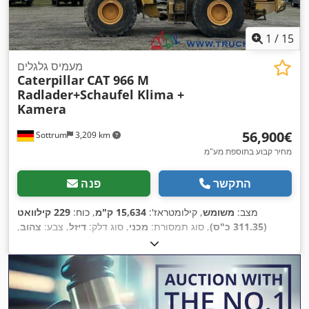
1
/
15
מעמיס גלגלים
Caterpillar
CAT 966 M
Radlader+Schaufel Klima +
Kamera
‏56,900 ‏€
Sottrum
3,209 km
מחיר קבוע בתוספת מע"מ
התקשר
פנה
מצב:
משומש
, קילומטראז':
15,634 ק"מ
, כוח:
229 קילוואט
(311.35 כ"ס)
, סוג תמסורת:
מכני
, סוג דלק:
דיזל
, צבע:
צהוב
,
משקל כולל:
23,200 ק"ג
, משקל עצמי:
23,200 ק"ג
, משקל טעינה
, מספר מושבים:
1
, רישום
4x4
מרבי:
15,000 ק"ג
, תצורת סרן:
ראשוני:
03/2016
, בלמים:
בלימת מנוע
, שנת ייצור:
2016
, שעות
, תא נהג:
קבינת יום
, ציוד:
את חפירה
15,634 h
עבודה:
סטנדרטית, בלם אוויר דחוס, הגה כוח, הנעה בכל הגלגלים,