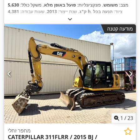
מצב:
משומש
, פונקציונליות:
פועל באופן מלא
, משקל כולל:
5,630
, ציוד:
הנעה בכל
4,381 h
ק"ג
, שנת ייצור:
2013
, שעות עבודה:
,
הגלגלים, קְלָפוֹת מַזְלֵג (forks for pallets)
מודעה קטנה
1
/
23
מחפר זחלי
CATERPILLAR
311FLRR / 2015 BJ /