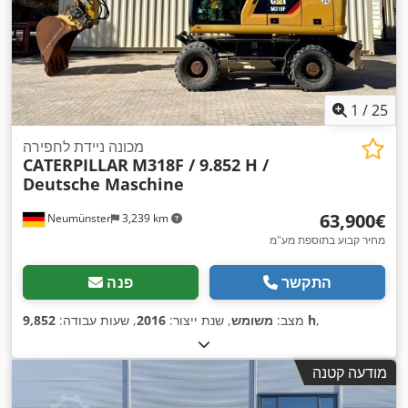
1
/
25
מכונה ניידת לחפירה
CATERPILLAR
M318F / 9.852 H /
Deutsche Maschine
‏63,900 ‏€
Neumünster
3,239 km
מחיר קבוע בתוספת מע"מ
התקשר
פנה
,
9,852 h
מצב:
משומש
, שנת ייצור:
2016
, שעות עבודה:
מודעה קטנה