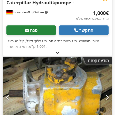
Caterpillar
Hydraulikpumpe -
‏1,000 ‏€
Bovenden
3,064 km
מחיר קבוע בתוספת מע"מ
התקשר
פנה
מצב:
משומש
, סוג תמסורת:
אחר
, סוג דלק:
דיזל
, קילומטראז':
,
1,001 ק"מ
, תא נהג:
אחר
מודעה קטנה