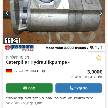
1
/
1
מכונה חקלאית
Caterpillar
Hydraulikpumpe -
‏3,000 ‏€
Bovenden
3,064 km
מחיר קבוע בתוספת מע"מ
התקשר
פנה
מצב:
משומש
, סוג תמסורת:
אחר
, סוג דלק:
דיזל
, קילומטראז':
,
1,001 ק"מ
, תא נהג:
אחר