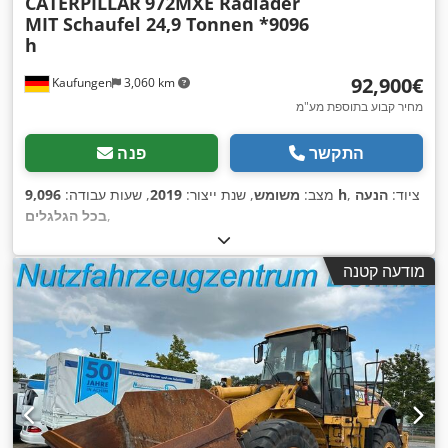
CATERPILLAR
972MXE Radlader
MIT Schaufel 24,9 Tonnen *9096
h
‏92,900 ‏€
Kaufungen
3,060 km
מחיר קבוע בתוספת מע"מ
התקשר
פנה
, ציוד:
הנעה
9,096 h
מצב:
משומש
, שנת ייצור:
2019
, שעות עבודה:
,
בכל הגלגלים
מודעה קטנה