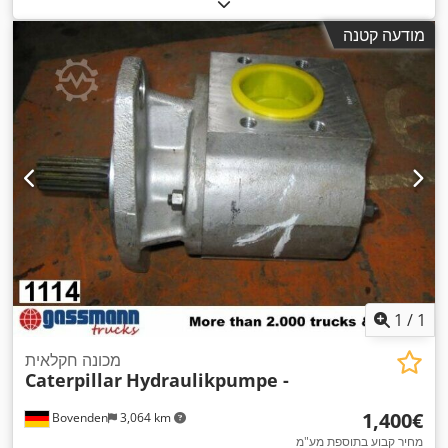
מודעה קטנה
1
/
1
מכונה חקלאית
Caterpillar
Hydraulikpumpe -
‏1,400 ‏€
Bovenden
3,064 km
מחיר קבוע בתוספת מע"מ