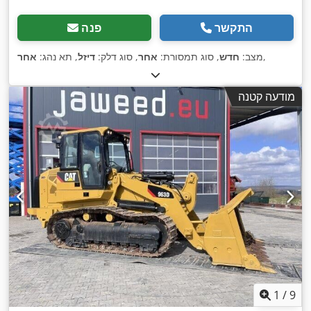
התקשר
פנה
,
מצב:
חדש
, סוג תמסורת:
אחר
, סוג דלק:
דיזל
, תא נהג:
אחר
מודעה קטנה
1
/
9