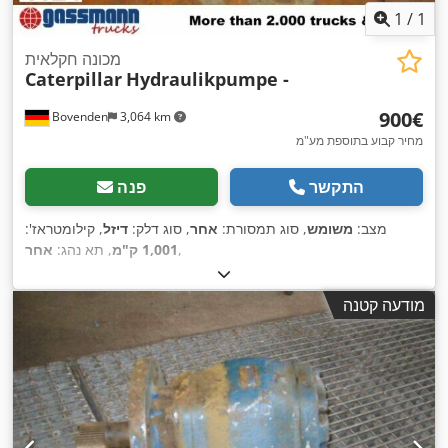
1
/
1
מכונה חקלאית
Caterpillar
Hydraulikpumpe -
‏900 ‏€
Bovenden
3,064 km
מחיר קבוע בתוספת מע"מ
התקשר
פנה
מצב:
משומש
, סוג תמסורת:
אחר
, סוג דלק:
דיזל
, קילומטראז':
,
1,001 ק"מ
, תא נהג:
אחר
מודעה קטנה