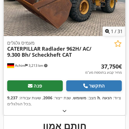
1
/
31
מעמיס גלגלים
CATERPILLAR
Radlader 962H/ AC/
9.300 Bh/ Scheckheft CAT
‏37,750 ‏€
Achim
3,213 km
מחיר קבוע בתוספת מע"מ
התקשר
פנה
, ציוד:
הנעה
9,237 h
מצב:
משומש
, שנת ייצור:
2006
, שעות עבודה:
,
בכל הגלגלים
חותם אמון