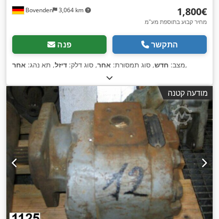
‏1,800 ‏€
Bovenden
3,064 km
מחיר קבוע בתוספת מע"מ
התקשר
פנה
,
מצב:
חדש
, סוג תמסורת:
אחר
, סוג דלק:
דיזל
, תא נהג:
אחר
מודעה קטנה