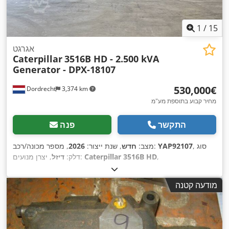
1
/
15
אגרגט
Caterpillar
3516B HD - 2.500 kVA
Generator - DPX-18107
‏530,000 ‏€
Dordrecht
3,374 km
מחיר קבוע בתוספת מע"מ
התקשר
פנה
, סוג
YAP92107
, מספר מכונה/רכב:
מצב:
חדש
, שנת ייצור:
2026
,
Caterpillar 3516B HD
, יצרן מנועים:
דלק:
דיזל
מודעה קטנה