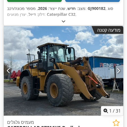
, סוג
GJ900182
, מספר מכונה/רכב:
מצב:
חדש
, שנת ייצור:
2026
,
Caterpillar C32
, יצרן מנועים:
דלק:
דיזל
מודעה קטנה
1
/
31
מעמיס גלגלים