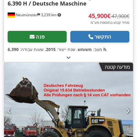
6.390 H / Deutsche Maschine
‏45,900 ‏€
Neumünster
3,239 km
‏47,900 ‏€
מחיר קבוע בתוספת מע"מ
התקשר
פנה
,
6,390 h
מצב:
משומש
, שנת ייצור:
2015
, שעות עבודה:
מודעה קטנה