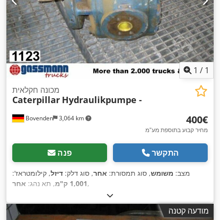
1
/
1
מכונה חקלאית
Caterpillar
Hydraulikpumpe -
‏400 ‏€
Bovenden
3,064 km
מחיר קבוע בתוספת מע"מ
התקשר
פנה
מצב:
משומש
, סוג תמסורת:
אחר
, סוג דלק:
דיזל
, קילומטראז':
,
1,001 ק"מ
, תא נהג:
אחר
מודעה קטנה