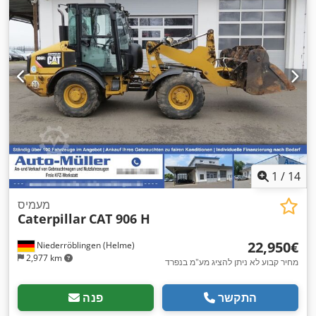
1
/
14
מעמיס
Caterpillar
CAT 906 H
‏22,950 ‏€
Niederröblingen (Helme)
2,977 km
מחיר קבוע לא ניתן להציג מע"מ בנפרד
התקשר
פנה