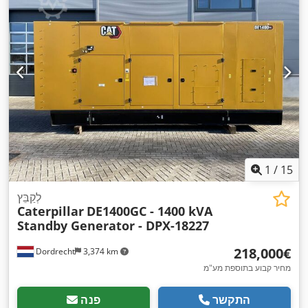
1
/
15
לְקַבֵּץ
Caterpillar
DE1400GC - 1400 kVA
Standby Generator - DPX-18227
‏218,000 ‏€
Dordrecht
3,374 km
מחיר קבוע בתוספת מע"מ
התקשר
פנה