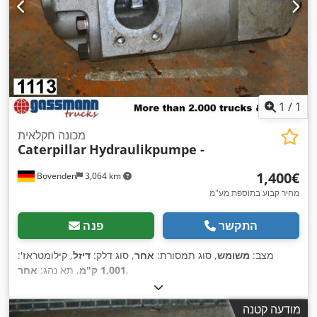
1
/
1
מכונה חקלאית
Caterpillar
Hydraulikpumpe -
‏1,400 ‏€
Bovenden
3,064 km
מחיר קבוע בתוספת מע"מ
התקשר
פנה
מצב:
משומש
, סוג תמסורת:
אחר
, סוג דלק:
דיזל
, קילומטראז':
,
1,001 ק"מ
, תא נהג:
אחר
מודעה קטנה