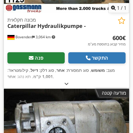
1
/
1
מכונה חקלאית
Caterpillar
Hydraulikpumpe -
‏600 ‏€
Bovenden
3,064 km
מחיר קבוע בתוספת מע"מ
התקשר
פנה
מצב:
משומש
, סוג תמסורת:
אחר
, סוג דלק:
דיזל
, קילומטראז':
,
1,001 ק"מ
, תא נהג:
אחר
מודעה קטנה