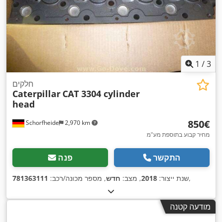
1
/
3
חלקים
Caterpillar
CAT 3304 cylinder
head
‏850 ‏€
Schorfheide
2,970 km
מחיר קבוע בתוספת מע"מ
התקשר
פנה
,
שנת ייצור:
2018
, מצב:
חדש
, מספר מכונה/רכב:
781363111
מודעה קטנה