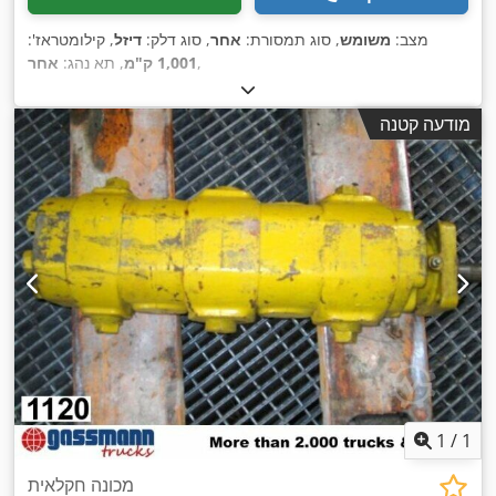
מצב:
משומש
, סוג תמסורת:
אחר
, סוג דלק:
דיזל
, קילומטראז':
,
1,001 ק"מ
, תא נהג:
אחר
מודעה קטנה
1
/
1
מכונה חקלאית