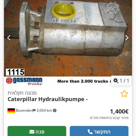
1
/
1
מכונה חקלאית
Caterpillar
Hydraulikpumpe -
‏1,400 ‏€
Bovenden
3,064 km
מחיר קבוע בתוספת מע"מ
התקשר
פנה