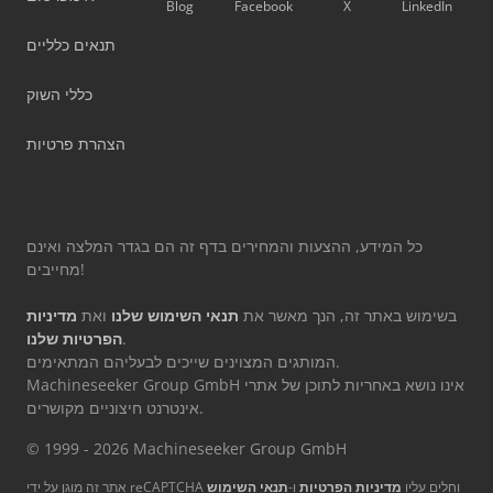
Blog
Facebook
X
LinkedIn
תנאים כלליים
כללי השוק
הצהרת פרטיות
כל המידע, ההצעות והמחירים בדף זה הם בגדר המלצה ואינם
מחייבים!
בשימוש באתר זה, הנך מאשר את
תנאי השימוש שלנו
ואת
מדיניות
.
הפרטיות שלנו
המותגים המצוינים שייכים לבעליהם המתאימים.
Machineseeker Group GmbH אינו נושא באחריות לתוכן של אתרי
אינטרנט חיצוניים מקושרים.
© 1999 - 2026 Machineseeker Group GmbH
אתר זה מוגן על ידי reCAPTCHA וחלים עליו
מדיניות הפרטיות
ו-
תנאי השימוש