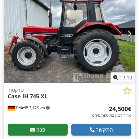
1
/
10
טרקטור
Case IH
745 XL
‏24,500 ‏€
Prüm
3,176 km
מחיר קבוע בתוספת מע"מ
התקשר
פנה