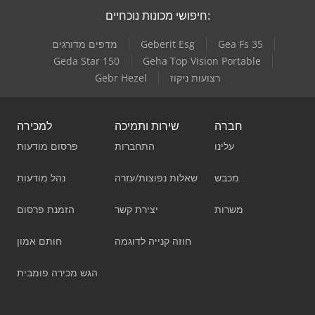
חיפושי מכונות נוכחיים:
Gea Fs 35
Geberit Esg
מדפים מדורגים
Geda Star 150
Geha Top Vision Portable
רצועות ניקוז
Gebr Hezel
חברה
שירות ותמיכה
למכירה
עלינו
התחברות
פרסום מודעות
מכבש
שאלות נפוצות/עזרה
נהל מודעות
משרות
יצירת קשר
הזמנת פרסום
חוזה קנייה לדוגמה
חותם אמון
הגש מכירה פומבית