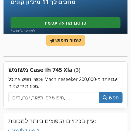
מחכים לך
11 מיליון קונים
פרסם מודעה עכשיו
*למודעה/לחודש
שמור חיפוש
משומש Case Ih 745 Xla
(3)
עכשיו חפש את כל Machineseeker עם יותר מ-200,000
מכונות יד שנייה.
חפש
עיין בכינויים הנפוצים ביותר למכונות:
Case Ih 1255 Xl