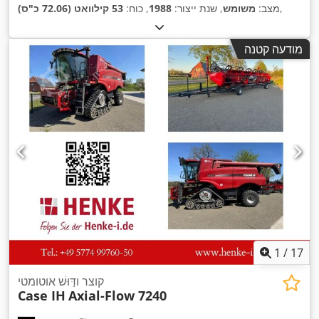
,
מצב:
משומש
, שנת ייצור:
1988
, כוח:
53 קילוואט (72.06 כ"ס)
מודעה קטנה
1
/
17
קוצר ודַּוּשׁ אוטומטי
Case IH
Axial-Flow 7240