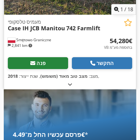
1
/
18
מעמיס טלסקופי
Case IH JCB Manitou
742 Farmlift
‏54,280 ‏€
Smętowo Graniczne
2,841 km
VB בתוספת מע"מ
התקשר
פנה
,
מצב:
מצב טוב מאוד (משומש)
, שנת ייצור:
2018
*
פרסם עכשיו החל מ־‏4.49 ‏€