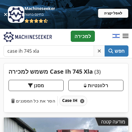
Machineseeker
לאפליקציה
בחינם בחנות
למכירה
חפש
משמש למכירה Case Ih 745 Xla
(3)
רלוונטיות
מסנן
Case IH
הסר את כל המסננים
מודעה קטנה