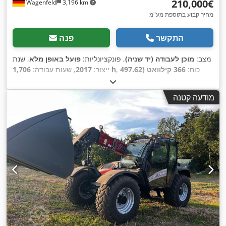
‏210,000 ‏€
Wagenfeld
3,196 km
מחיר קבוע בתוספת מע"מ
התקשר
פנה
מצב:
מוכן לעבודה (יד שניה)
, פונקציונליות:
פועל באופן מלא
, שנת
, כוח:
366 קילוואט (497.62
1,706 h
ייצור:
2017
, שעות עבודה:
כ"ס)
, סוג דלק:
דיזל
, מהירות מרבית:
30 קמ"ש
, רישום ראשוני:
, גודל צמיג אחורי:
07/2026
, הבדיקה הבאה (TÜV):
07/2017
מודעה קטנה
, ציוד:
חותך לפתית,
YHG233775
, מספר מכונה/רכב:
500/85 R24
,
מחבר עגלה, מיזוג אוויר, תא נהג, תאורה