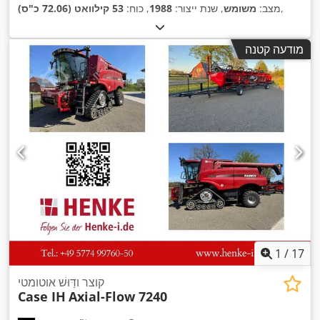
,
מצב:
משומש
, שנת ייצור:
1988
, כוח:
53 קילוואט (72.06 כ"ס)
מודעה קטנה
1
/
17
קוצר ודַּוּשׁ אוטומטי
Case IH
Axial-Flow 7240