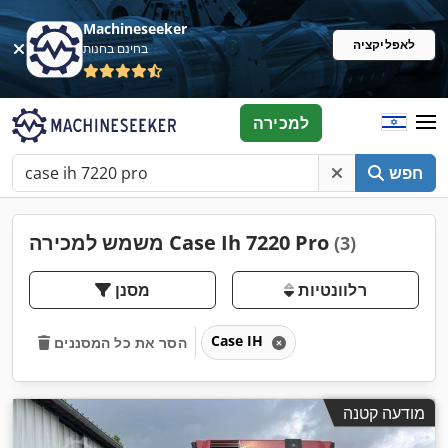
Machineseeker
לאפליקציה
בחינם בחנות
למכירה
חפש
משמש למכירה Case Ih 7220 Pro
(3)
רלוונטיות
מסנן
Case IH
הסר את כל המסננים
מודעה קטנה