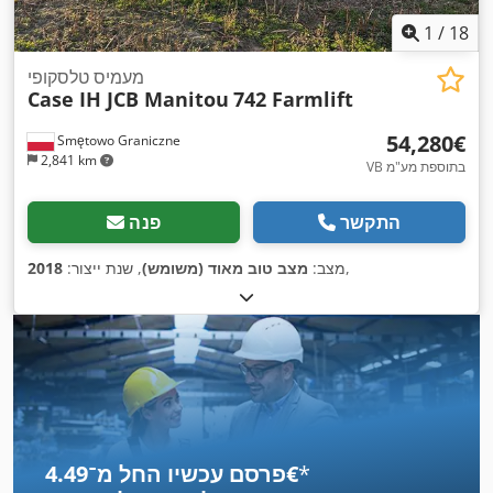
1
/
18
מעמיס טלסקופי
Case IH JCB Manitou
742 Farmlift
‏54,280 ‏€
Smętowo Graniczne
2,841 km
VB בתוספת מע"מ
התקשר
פנה
,
מצב:
מצב טוב מאוד (משומש)
, שנת ייצור:
2018
*
פרסם עכשיו החל מ־‏4.49 ‏€