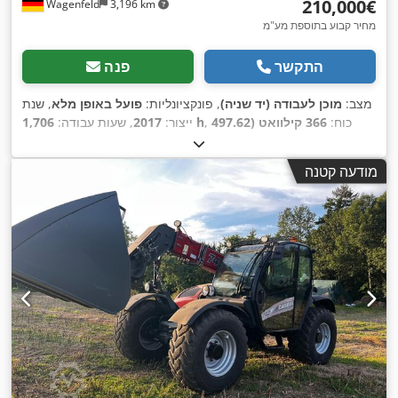
‏210,000 ‏€
Wagenfeld
3,196 km
מחיר קבוע בתוספת מע"מ
התקשר
פנה
מצב:
מוכן לעבודה (יד שניה)
, פונקציונליות:
פועל באופן מלא
, שנת
, כוח:
366 קילוואט (497.62
1,706 h
ייצור:
2017
, שעות עבודה:
כ"ס)
, סוג דלק:
דיזל
, מהירות מרבית:
30 קמ"ש
, רישום ראשוני:
, גודל צמיג אחורי:
07/2026
, הבדיקה הבאה (TÜV):
07/2017
מודעה קטנה
, ציוד:
חותך לפתית,
YHG233775
, מספר מכונה/רכב:
500/85 R24
,
מחבר עגלה, מיזוג אוויר, תא נהג, תאורה