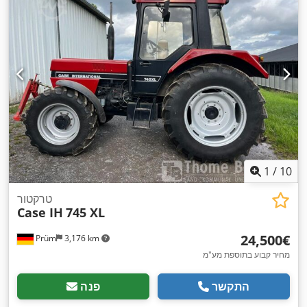
1
/
10
טרקטור
Case IH
745 XL
‏24,500 ‏€
Prüm
3,176 km
מחיר קבוע בתוספת מע"מ
התקשר
פנה