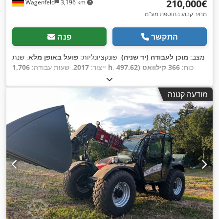
‏210,000 ‏€
Wagenfeld
3,196 km
מחיר קבוע בתוספת מע"מ
התקשר
פנה
מצב:
מוכן לעבודה (יד שניה)
, פונקציונליות:
פועל באופן מלא
, שנת
, כוח:
366 קילוואט (497.62
1,706 h
ייצור:
2017
, שעות עבודה:
כ"ס)
, סוג דלק:
דיזל
, מהירות מרבית:
30 קמ"ש
, רישום ראשוני:
, גודל צמיג אחורי:
07/2026
, הבדיקה הבאה (TÜV):
07/2017
מודעה קטנה
, ציוד:
חותך לפתית,
YHG233775
, מספר מכונה/רכב:
500/85 R24
,
מחבר עגלה, מיזוג אוויר, תא נהג, תאורה