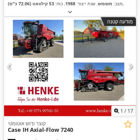
,
מצב:
משומש
, שנת ייצור:
1988
, כוח:
53 קילוואט (72.06 כ"ס)
מודעה קטנה
1
/
17
קוצר ודַּוּשׁ אוטומטי
Case IH
Axial-Flow 7240