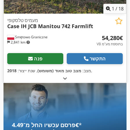
1
/
18
מעמיס טלסקופי
Case IH JCB Manitou
742 Farmlift
‏54,280 ‏€
Smętowo Graniczne
2,841 km
VB בתוספת מע"מ
התקשר
פנה
,
מצב:
מצב טוב מאוד (משומש)
, שנת ייצור:
2018
*
פרסם עכשיו החל מ־‏4.49 ‏€