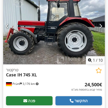
1
/
10
טרקטור
Case IH
745 XL
‏24,500 ‏€
Prüm
3,176 km
מחיר קבוע בתוספת מע"מ
התקשר
פנה