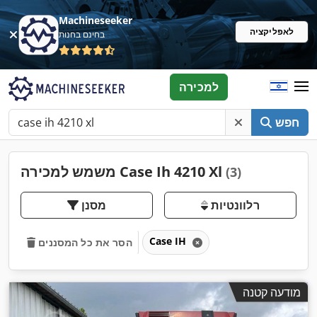
Machineseeker
לאפליקציה
בחינם בחנות
למכירה
חפש
משמש למכירה Case Ih 4210 Xl
(3)
רלוונטיות
מסנן
Case IH
הסר את כל המסננים
מודעה קטנה