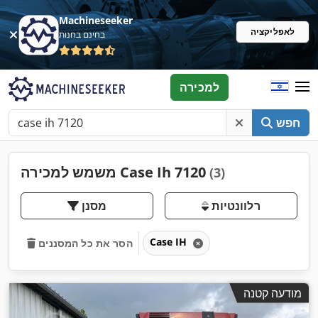
Machineseeker
לאפליקציה
בחינם בחנות
למכירה
חפש
משמש למכירה Case Ih 7120
(3)
רלוונטיות
מסנן
Case IH
הסר את כל המסננים
מודעה קטנה