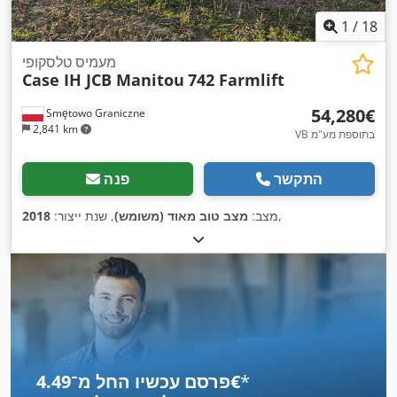
1
/
18
מעמיס טלסקופי
Case IH JCB Manitou
742 Farmlift
‏54,280 ‏€
Smętowo Graniczne
2,841 km
VB בתוספת מע"מ
התקשר
פנה
,
מצב:
מצב טוב מאוד (משומש)
, שנת ייצור:
2018
*
פרסם עכשיו החל מ־‏4.49 ‏€