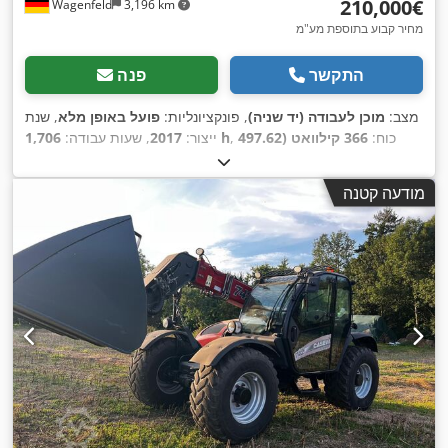
‏210,000 ‏€
Wagenfeld
3,196 km
מחיר קבוע בתוספת מע"מ
התקשר
פנה
מצב:
מוכן לעבודה (יד שניה)
, פונקציונליות:
פועל באופן מלא
, שנת
, כוח:
366 קילוואט (497.62
1,706 h
ייצור:
2017
, שעות עבודה:
כ"ס)
, סוג דלק:
דיזל
, מהירות מרבית:
30 קמ"ש
, רישום ראשוני:
, גודל צמיג אחורי:
07/2026
, הבדיקה הבאה (TÜV):
07/2017
מודעה קטנה
, ציוד:
חותך לפתית,
YHG233775
, מספר מכונה/רכב:
500/85 R24
,
מחבר עגלה, מיזוג אוויר, תא נהג, תאורה