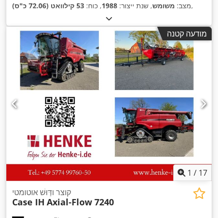
,
מצב:
משומש
, שנת ייצור:
1988
, כוח:
53 קילוואט (72.06 כ"ס)
מודעה קטנה
1
/
17
קוצר ודַּוּשׁ אוטומטי
Case IH
Axial-Flow 7240