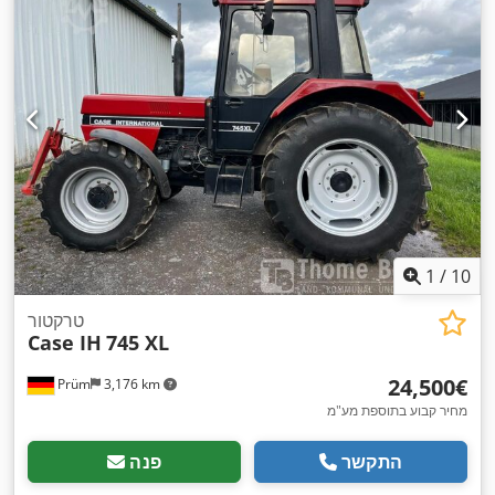
1
/
10
טרקטור
Case IH
745 XL
‏24,500 ‏€
Prüm
3,176 km
מחיר קבוע בתוספת מע"מ
התקשר
פנה