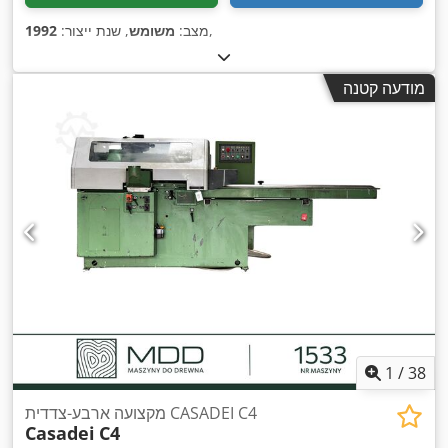
,
מצב:
משומש
, שנת ייצור:
1992
מודעה קטנה
1
/
38
מקצועה ארבע-צדדית CASADEI C4
Casadei
C4