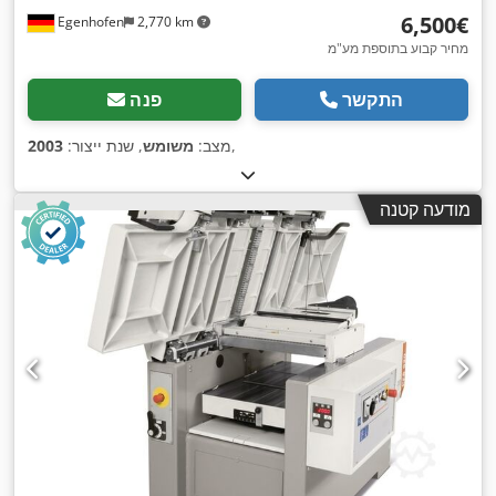
‏6,500 ‏€
Egenhofen
2,770 km
מחיר קבוע בתוספת מע"מ
התקשר
פנה
,
מצב:
משומש
, שנת ייצור:
2003
מודעה קטנה