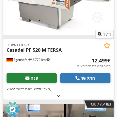
1
/
1
משטח משטח
Casadei
PF 520 M TERSA
‏12,499 ‏€
Egenhofen
2,770 km
מחיר קבוע בתוספת מע"מ
התקשר
פנה
,
מצב:
חדש
, שנת ייצור:
2022
מודעה קטנה