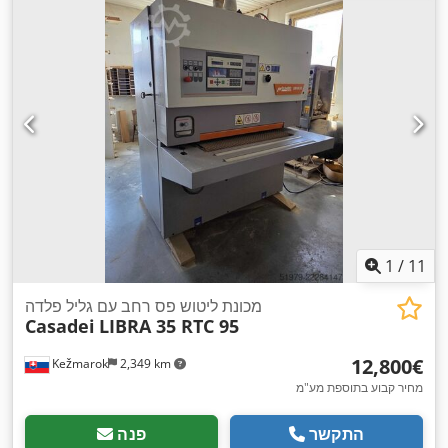
1
/
11
מכונת ליטוש פס רחב עם גליל פלדה
Casadei
LIBRA 35 RTC 95
‏12,800 ‏€
Kežmarok
2,349 km
מחיר קבוע בתוספת מע"מ
התקשר
פנה