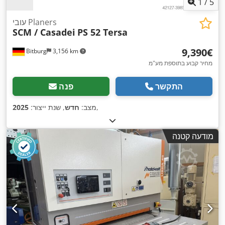
1
/
5
עובי Planers
SCM / Casadei
PS 52 Tersa
‏9,390 ‏€
Bitburg
3,156 km
מחיר קבוע בתוספת מע"מ
התקשר
פנה
,
מצב:
חדש
, שנת ייצור:
2025
מודעה קטנה