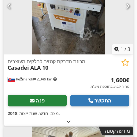
1
/
3
מכונת הדבקת קנטים לחלקים מעוצבים
Casadei
ALA 10
‏1,600 ‏€
Kežmarok
2,349 km
מחיר קבוע בתוספת מע"מ
התקשר
פנה
,
מצב:
חדש
, שנת ייצור:
2018
מודעה קטנה