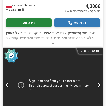
‏4,300 ‏€
Łabuńki Pierwsze
2,385 km
EXW מחיר קבוע בתוספת מע"מ
התקשר
פנה
מצב:
טוב (משומש)
, שנת ייצור:
1992
, פונקציונליות:
פועל באופן
מלא
, רוחב עבודה:
220 מ"מ
, גובה הקצעה:
120 מ"מ
, קוטר ציר
הסיבוב:
40 מ"מ
, רוחב תכנון:
220 מ"מ
, רוחב כולל:
1,350 מ"מ
,
גובה כולל:
1,400 מ"מ
, אורך כולל:
3,120 מ"מ
, מהירות ציר (בדקה):
מודעה קטנה
,
5,000 סל"ד
, קוטר נחיר הפליטה:
120 מ"מ