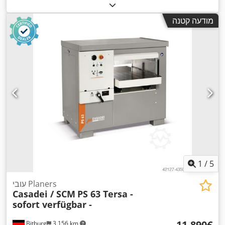
מודעה קטנה
1
/
5
עובי Planers
Casadei / SCM
PS 63 Tersa -
sofort verfügbar -
‏11,890 ‏€
Bitburg
3,156 km