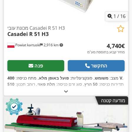
1
/
16
מכונת עובי Casadei R 51 H3
Casadei
R 51 H3
‏4,740 ‏€
Powiat kartuski
2,916 km
מחיר קבוע בתוספת מע"מ
התקשר
פנה
,
400 V
מצב:
משומש
, פונקציונליות:
פועל באופן מלא
, מתח כניסה:
תדירות כניסה:
50 הרץ
, סוג זרם כניסה:
תלת פאזי
, רוחב תכנון:
510
,
מ"מ
, קוטר הכלי:
110 מ"מ
, מספר להבים:
4
, סוג הנעה:
חשמלי
מודעה קטנה