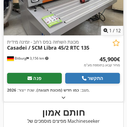
1
/
12
מכונת השחזה בפס רחב - זמינה מידית
Casadei / SCM
Libra 45/2 RTC 135
‏45,900 ‏€
Bitburg
3,156 km
מחיר קבוע בתוספת מע"מ
התקשר
פנה
,
מצב:
כמו חדש (מכונת תצוגה)
, שנת ייצור:
2026
חותם אמון
מפיצים מוסמכים של Machineseeker