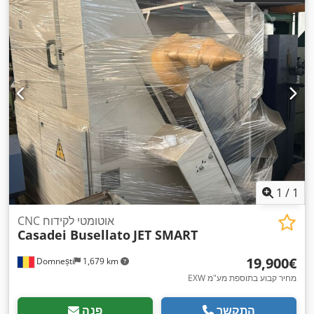
1
/
1
CNC אוטומטי לקידוח
Casadei Busellato
JET SMART
‏19,900 ‏€
Domnești
1,679 km
EXW מחיר קבוע בתוספת מע"מ
התקשר
פנה