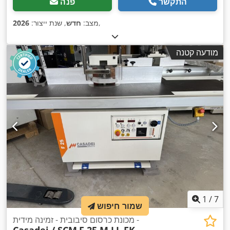
התקשר
פנה
,
מצב:
חדש
, שנת ייצור:
2026
מודעה קטנה
1
/
7
שמור חיפוש
מכונת כרסום סיבובית - זמינה מידית -
Casadei / SCM
F 25 M LL FK