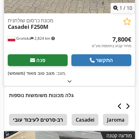
1
/
10
מכונת כרסום שולחנית
Casadei
F250M
‏7,800 ‏€
Grońsko
2,824 km
מחיר קבוע בתוספת מע"מ
התקשר
פנה
,
מצב:
מצב טוב מאוד (משומש)
גלה מכונות משומשות נוספות
Jaroma
Casadei
רב-סרטים לעיבוד עובי
ה
מודעה קטנה