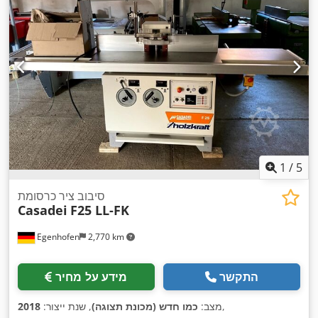
1
/
5
סיבוב ציר כרסומת
Casadei
F25 LL-FK
Egenhofen
2,770 km
התקשר
מידע על מחיר
,
מצב:
כמו חדש (מכונת תצוגה)
, שנת ייצור:
2018