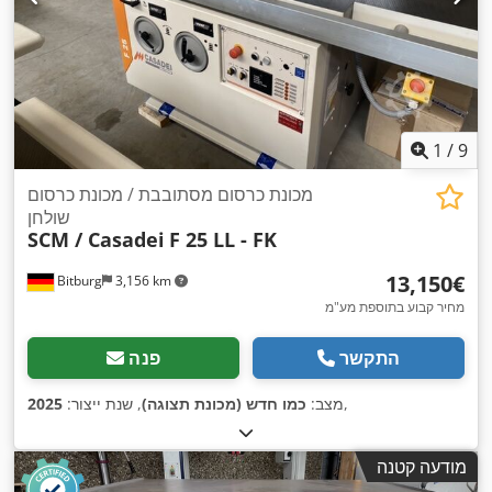
1
/
9
מכונת כרסום מסתובבת / מכונת כרסום
שולחן
SCM / Casadei
F 25 LL - FK
‏13,150 ‏€
Bitburg
3,156 km
מחיר קבוע בתוספת מע"מ
התקשר
פנה
,
מצב:
כמו חדש (מכונת תצוגה)
, שנת ייצור:
2025
מודעה קטנה