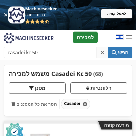
Machineseeker
לאפליקציה
בחינם בחנות
למכירה
חפש
משמש למכירה Casadei Kc 50
(68)
רלוונטיות
מסנן
Casadei
הסר את כל המסננים
מודעה קטנה