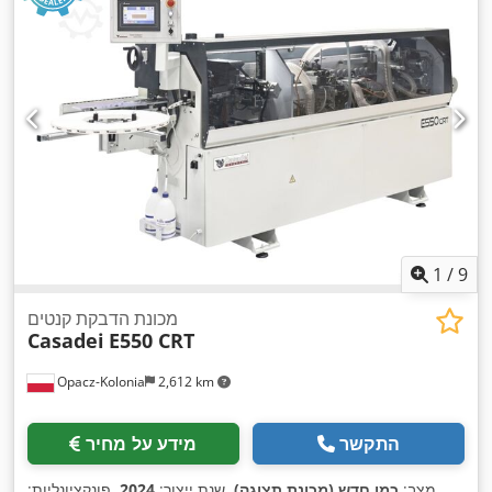
1
/
9
מכונת הדבקת קנטים
Casadei
E550 CRT
Opacz-Kolonia
2,612 km
התקשר
מידע על מחיר
מצב:
כמו חדש (מכונת תצוגה)
, שנת ייצור:
2024
, פונקציונליות: