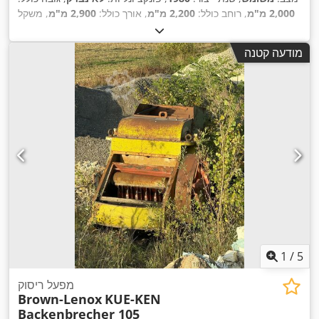
2,000 מ"מ
, רוחב כולל:
2,200 מ"מ
, אורך כולל:
2,900 מ"מ
, משקל
כולל:
1,020 ק"ג
, רוחב פתיחה:
305 מ"מ
, מהירות סיבוב
(מקסימלית):
350 סל"ד
, מהירות סיבובית (דק'):
300 סל"ד
, רוחב
מודעה קטנה
,
עבודה:
2,100 מ"מ
1
/
5
מפעל ריסוק
Brown-Lenox
KUE-KEN
Backenbrecher 105