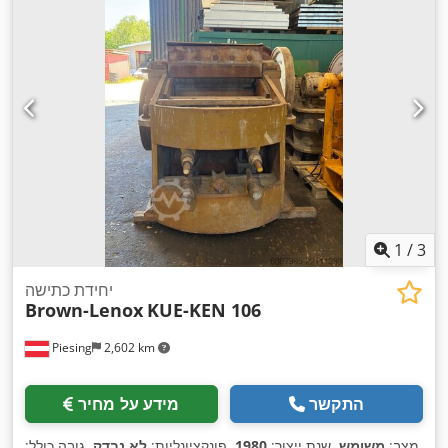
1
/
3
יחידת כתישה
Brown-Lenox
KUE-KEN 106
Piesing
2,602 km
התקשר
מידע על מחיר
מצב:
משומש
, שנת ייצור:
1980
, פונקציונליות:
לא נבדק
, גובה כולל: