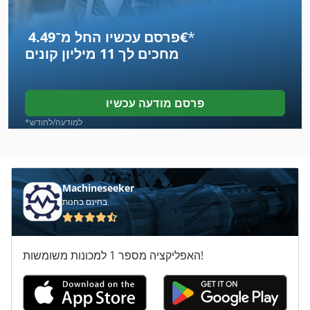
Bvm
*
פרסם עכשיו החל מ־‏4.49 ‏€
Fuchs Mhl 340
מחכים לך
11 מיליון קונים
Gebr Hezel
Ingersoll Rand P 185
פרסם מודעה עכשיו
Lincoln
*למודעה/לחודש
Lorenz
Mettler Toledo Lp-6S-F2
Machineseeker
בחינם בחנות
Neff
Seitz Orion
האפליקציה מספר 1 למכונות משומשות!
Tos Fn
בד נחושת