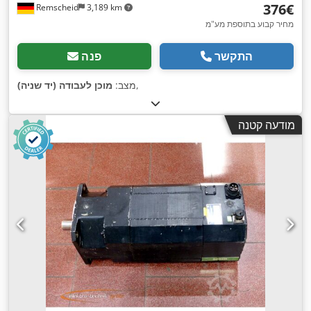
‏376 ‏€
Remscheid
3,189 km
מחיר קבוע בתוספת מע"מ
התקשר
פנה
,
מצב:
מוכן לעבודה (יד שניה)
מודעה קטנה