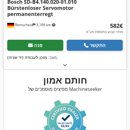
Bosch
SD-B4.140.020-01.010
Bürstenloser Servomotor
permanenterregt
‏582 ‏€
Remscheid
3,189 km
מחיר קבוע בתוספת מע"מ
התקשר
פנה
,
מצב:
מוכן לעבודה (יד שניה)
חותם אמון
מפיצים מוסמכים של Machineseeker