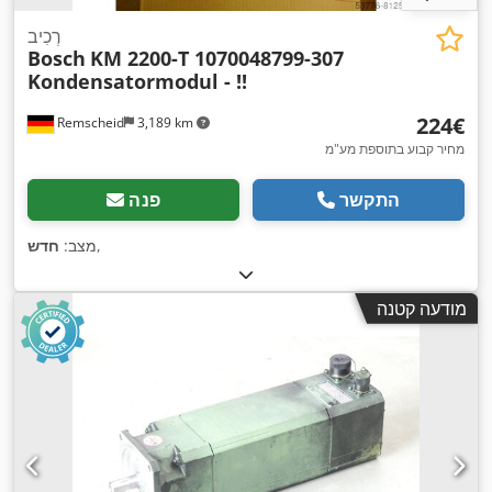
רְכִיב
Bosch
KM 2200-T 1070048799-307
Kondensatormodul - !!
‏224 ‏€
Remscheid
3,189 km
מחיר קבוע בתוספת מע"מ
התקשר
פנה
,
מצב:
חדש
מודעה קטנה