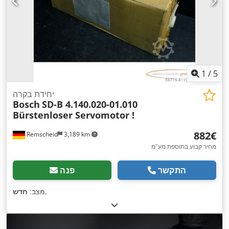
1
/
5
יחידת בקרה
Bosch
SD-B 4.140.020-01.010
Bürstenloser Servomotor !
‏882 ‏€
Remscheid
3,189 km
מחיר קבוע בתוספת מע"מ
התקשר
פנה
,
מצב:
חדש