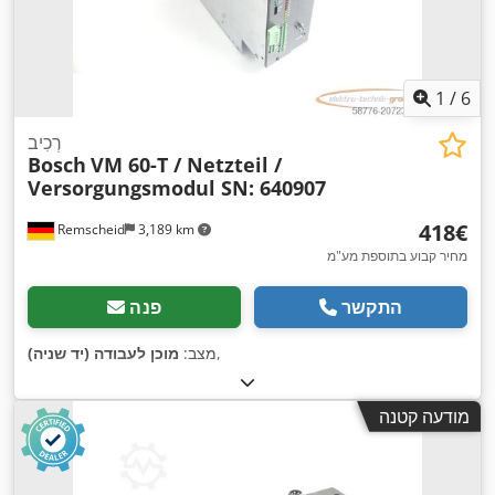
1
/
6
רְכִיב
Bosch
VM 60-T / Netzteil /
Versorgungsmodul SN: 640907
‏418 ‏€
Remscheid
3,189 km
מחיר קבוע בתוספת מע"מ
התקשר
פנה
,
מצב:
מוכן לעבודה (יד שניה)
מודעה קטנה