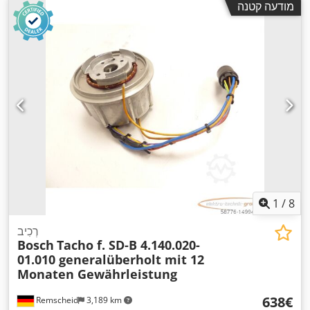
מודעה קטנה
1
/
8
רְכִיב
Bosch
Tacho f. SD-B 4.140.020-
01.010 generalüberholt mit 12
Monaten Gewährleistung
‏638 ‏€
Remscheid
3,189 km