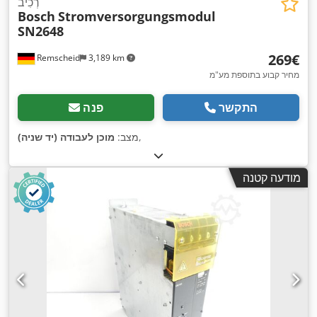
רְכִיב
Bosch
Stromversorgungsmodul
SN2648
‏269 ‏€
Remscheid
3,189 km
מחיר קבוע בתוספת מע"מ
התקשר
פנה
,
מצב:
מוכן לעבודה (יד שניה)
מודעה קטנה