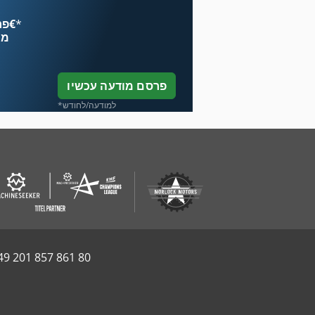
*
פרסם עכשיו החל מ־‏4.49 ‏€
מח
פרסם מודעה עכשיו
*למודעה/לחודש
49 201 857 861 80