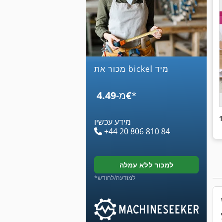
מכור את bickel מיד
*
‏4.49 ‏€
מ-
מידע עכשיו
+44 20 806 810 84
למכור ללא עמלה
*למודעה/לחודש