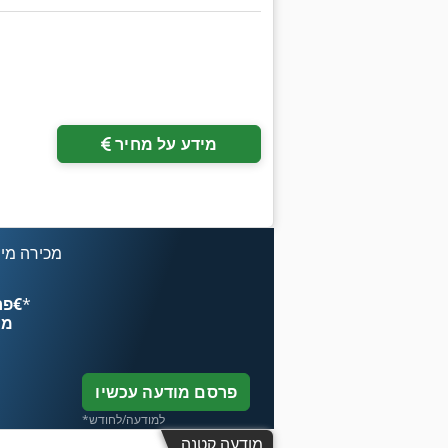
מידע על מחיר
מכירה מיי
*
פרסם עכשיו החל מ־‏4.49 ‏€
מח
פרסם מודעה עכשיו
*למודעה/לחודש
מודעה קטנה