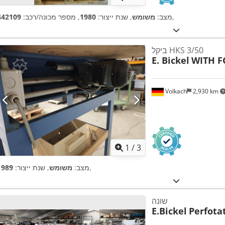
,
מצב:
משומש
, שנת ייצור:
1980
, מספר מכונה/רכב:
442109
ביקל HKS 3/50
E. Bickel
WITH F
Volkach
2,930 km
1
/
3
,
מצב:
משומש
, שנת ייצור:
1989
שונה
E.Bickel
Perfota