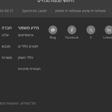
חיפושי מכונות נוכחיים:
טכנולוגיית שינוע וטכנולוגיית אחסון
Spectron Laser
to Xd 21
מידע משפטי
חברה
אימפרסום
עלינו
Blog
Facebook
X
Linked
תנאים כלליים
מכבש
כללי השוק
משרות
הצהרת פרטיות
כל המידע, ההצעות והמחירים בדף זה הם בגדר המלצה ואינם מחייבים!