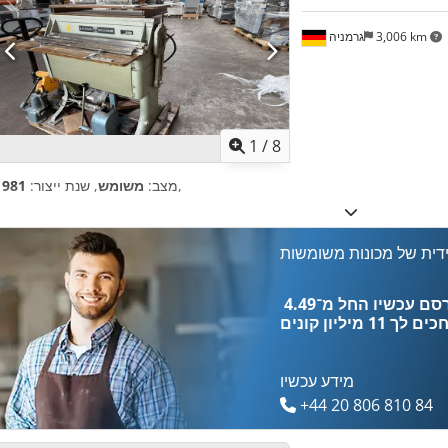
3,006 km
גרמניה
1
/
8
,
מצב:
משומש
, שנת ייצור:
1981
דית של מכונות משומשות
כים לך
11 מיליון קונים
מידע עכשיו
+44 20 806 810 84