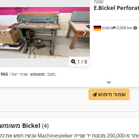
שונה
E.Bickel
Perfora
3,006 km
גרמניה
1
/
8
,
מצב:
משומש
, שנת ייצור:
1966
שמור חיפוש
משומש Bickel
(4)