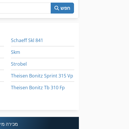
חפש
Schaeff Skl 841
Skm
Strobel
Theisen Bonitz Sprint 315 Vp
Theisen Bonitz Tb 310 Fp
Thieme 3020
Wenzel Lh
מכירה מיי