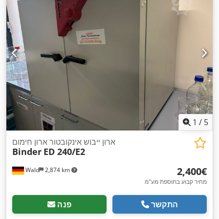
1
/
5
ארון ייבוש אינקובטור ארון חימום
Binder
ED 240/E2
‏2,400 ‏€
Wald
2,874 km
מחיר קבוע בתוספת מע"מ
התקשר
פנה