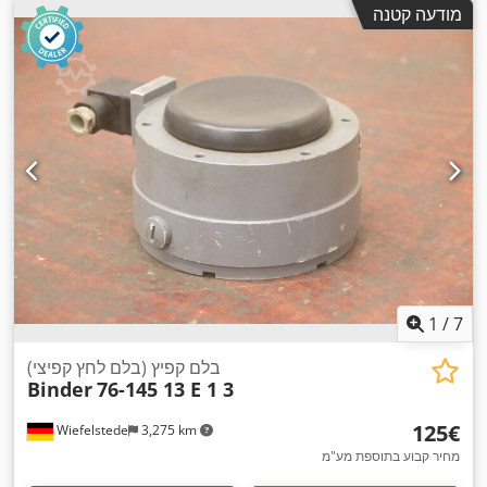
מודעה קטנה
1
/
7
בלם קפיץ (בלם לחץ קפיצי)
Binder
76-145 13 E 1 3
‏125 ‏€
Wiefelstede
3,275 km
מחיר קבוע בתוספת מע"מ