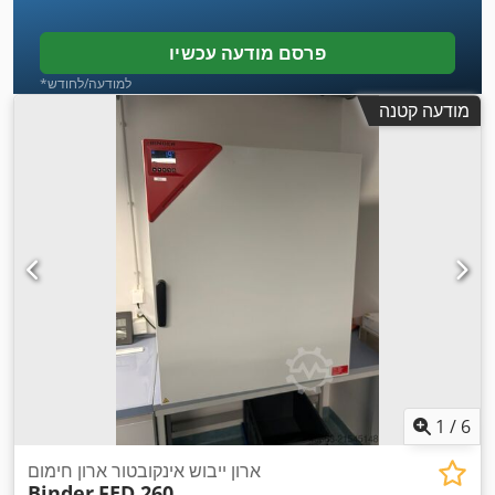
פרסם מודעה עכשיו
*למודעה/לחודש
מודעה קטנה
1
/
6
ארון ייבוש אינקובטור ארון חימום
Binder
FED 260