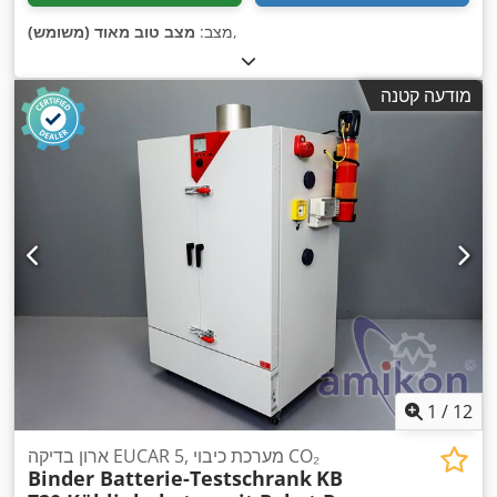
,
מצב:
מצב טוב מאוד (משומש)
מודעה קטנה
1
/
12
ארון בדיקה EUCAR 5, מערכת כיבוי CO₂
Binder Batterie-Testschrank
KB