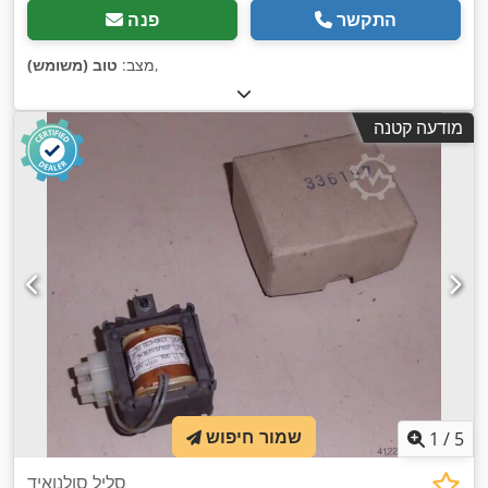
התקשר
פנה
,
מצב:
טוב (משומש)
מודעה קטנה
שמור חיפוש
1
/
5
סליל סולנואיד