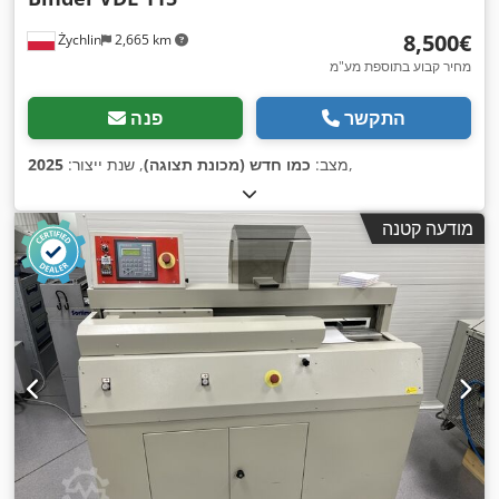
‏8,500 ‏€
Żychlin
2,665 km
מחיר קבוע בתוספת מע"מ
התקשר
פנה
,
מצב:
כמו חדש (מכונת תצוגה)
, שנת ייצור:
2025
מודעה קטנה