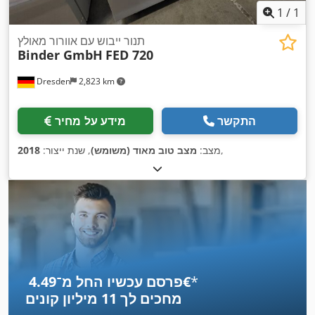
1
/
1
תנור ייבוש עם אוורור מאולץ
Binder GmbH
FED 720
Dresden
2,823 km
התקשר
מידע על מחיר
,
מצב:
מצב טוב מאוד (משומש)
, שנת ייצור:
2018
*
פרסם עכשיו החל מ־‏4.49 ‏€
מחכים לך
11 מיליון קונים