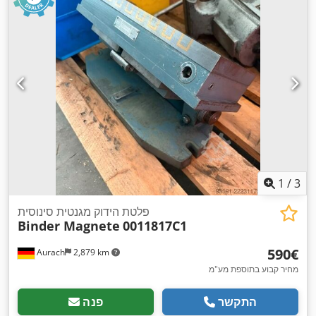
1
/
3
פלטת הידוק מגנטית סינוסית
Binder Magnete
0011817C1
‏590 ‏€
Aurach
2,879 km
מחיר קבוע בתוספת מע"מ
התקשר
פנה