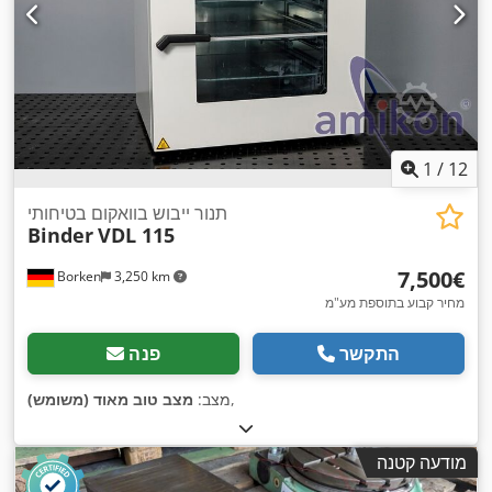
1
/
12
תנור ייבוש בוואקום בטיחותי
Binder
VDL 115
‏7,500 ‏€
Borken
3,250 km
מחיר קבוע בתוספת מע"מ
התקשר
פנה
,
מצב:
מצב טוב מאוד (משומש)
מודעה קטנה