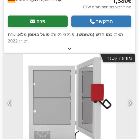
‏1,380 ‏€
EXW מחיר קבוע בתוספת מע"מ
התקשר
פנה
מצב:
כמו חדש (משומש)
, פונקציונליות:
פועל באופן מלא
, שנת
,
ייצור:
2022
מודעה קטנה