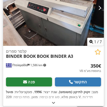
1
/
7
קלסר ספרים
BINDER BOOK
BOOK BINDER A3
‏350 ‏€
Πτολεμαΐδα
1,586 km
VB בתוספת מע"מ
התקשר
פנה
מצב:
זקוק לתיקון (משומש)
, שנת ייצור:
1996
, פונקציונליות:
פועל
, תדירות
220 V
באופן מלא
, סוג זרם כניסה:
מזגן
, מתח כניסה:
,
כניסה:
50 הרץ