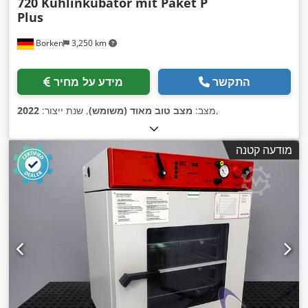
720 Kühlinkubator mit Paket P
Plus
Borken
3,250 km
התקשר
מידע על מחיר
,
מצב:
מצב טוב מאוד (משומש)
, שנת ייצור:
2022
מודעה קטנה