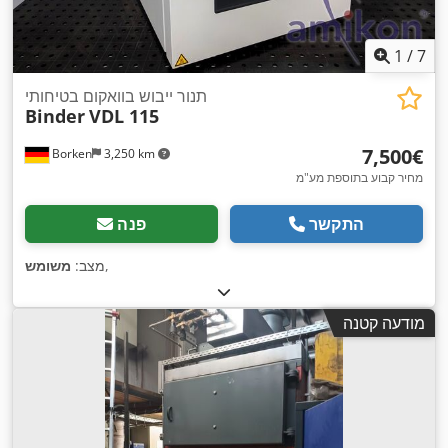
1
/
7
תנור ייבוש בוואקום בטיחותי
Binder
VDL 115
‏7,500 ‏€
Borken
3,250 km
מחיר קבוע בתוספת מע"מ
התקשר
פנה
,
מצב:
משומש
מודעה קטנה