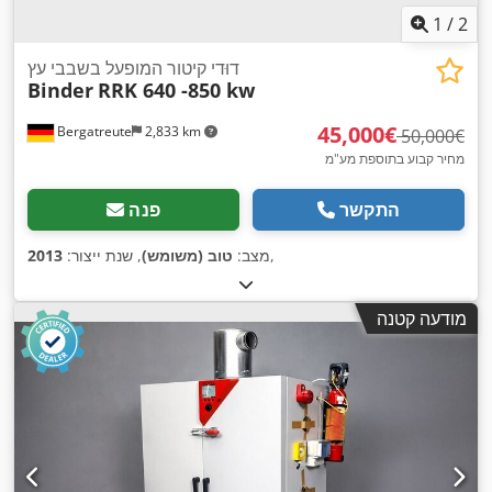
1
/
2
דוּדי קיטור המופעל בשבבי עץ
Binder
RRK 640 -850 kw
‏45,000 ‏€
Bergatreute
2,833 km
‏50,000 ‏€
מחיר קבוע בתוספת מע"מ
התקשר
פנה
,
מצב:
טוב (משומש)
, שנת ייצור:
2013
מודעה קטנה