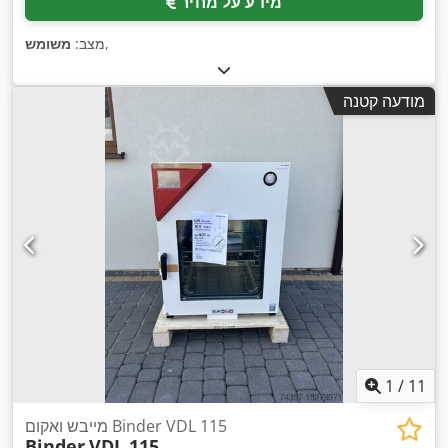
מידע על מחיר
,
מצב:
משומש
מודעה קטנה
1
/
11
מייבש ואקום Binder VDL 115
Binder
VDL 115