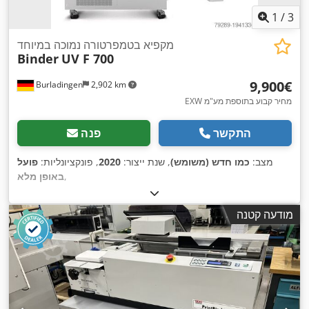
1
/
3
מקפיא בטמפרטורה נמוכה במיוחד
Binder
UV F 700
‏9,900 ‏€
Burladingen
2,902 km
EXW מחיר קבוע בתוספת מע"מ
התקשר
פנה
מצב:
כמו חדש (משומש)
, שנת ייצור:
2020
, פונקציונליות:
פועל
,
באופן מלא
מודעה קטנה