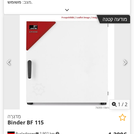
,
מצב:
משומש
מודעה קטנה
1
/
2
מַדגֵרָה
Binder
BF 115
Burladingen
2,902 km