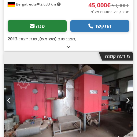
‏45,000 ‏€
Bergatreute
2,833 km
‏50,000 ‏€
מחיר קבוע בתוספת מע"מ
התקשר
פנה
,
מצב:
טוב (משומש)
, שנת ייצור:
2013
מודעה קטנה