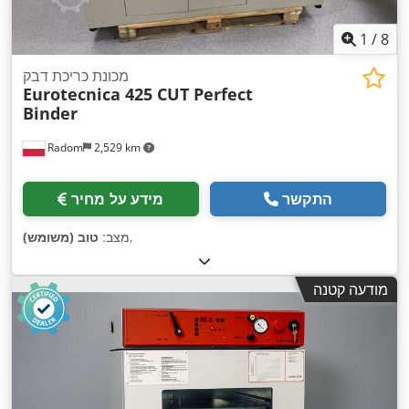
1
/
8
מכונת כריכת דבק
Eurotecnica 425 CUT Perfect
Binder
Radom
2,529 km
התקשר
מידע על מחיר
,
מצב:
טוב (משומש)
מודעה קטנה