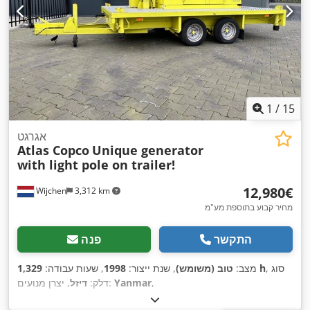
1
/
15
אגרגט
Atlas Copco
Unique generator
with light pole on trailer!
‏12,980 ‏€
Wijchen
3,312 km
מחיר קבוע בתוספת מע"מ
התקשר
פנה
, סוג
1,329 h
מצב:
טוב (משומש)
, שנת ייצור:
1998
, שעות עבודה:
,
Yanmar
, יצרן מנועים:
דלק:
דיזל