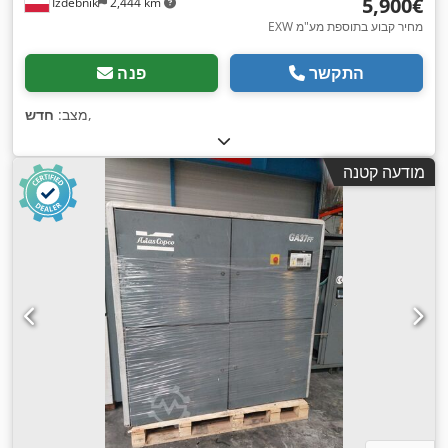
‏5,900 ‏€
Izdebnik
2,444 km
EXW מחיר קבוע בתוספת מע"מ
התקשר
פנה
,
מצב:
חדש
מודעה קטנה