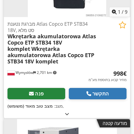
1
/
9
מברגת נטענת Atlas Copco ETP STB34
18V, סט מלא
Wkrętarka akumulatorowa Atlas
Copco ETP STB34 18V
komplet
Wkrętarka
akumulatorowa Atlas Copco ETP
STB34 18V komplet
‏998 ‏€
Wymysłów
2,701 km
מחיר קבוע בתוספת מע"מ
התקשר
פנה
,
מצב:
מצב טוב מאוד (משומש)
מודעה קטנה