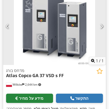
1
/
1
מדחס בורג
Atlas Copco
GA 37 VSD s FF
Wilków
2,644 km
התקשר
מידע על מחיר
מצב:
חדש
, פונקציונליות:
פועל באופן מלא
, מספר מכונה/רכב: