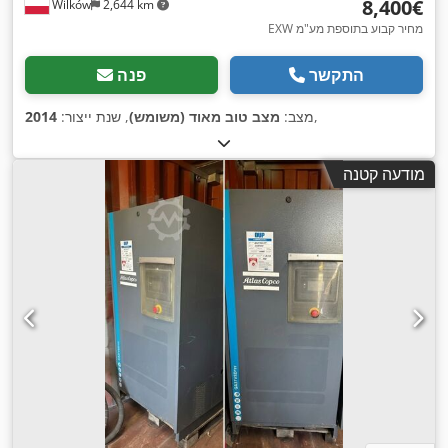
‏8,400 ‏€
Wilków
2,644 km
EXW מחיר קבוע בתוספת מע"מ
התקשר
פנה
,
מצב:
מצב טוב מאוד (משומש)
, שנת ייצור:
2014
מודעה קטנה