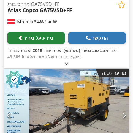
מדחס בורג GA75VSD+FF
Atlas Copco
GA75VSD+FF
Hohenems
2,807 km
התקשר
מידע על מחיר
מצב:
מצב טוב מאוד (משומש)
, שנת ייצור:
2018
, שעות עבודה:
,
, פונקציונליות:
פועל באופן מלא
43,309 h
מודעה קטנה