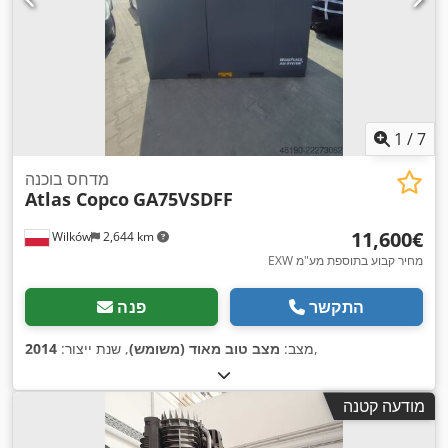
1
/
7
מדחס בוכנה
Atlas Copco
GA75VSDFF
‏11,600 ‏€
Wilków
2,644 km
EXW מחיר קבוע בתוספת מע"מ
התקשר
פנה
,
מצב:
מצב טוב מאוד (משומש)
, שנת ייצור:
2014
מודעה קטנה