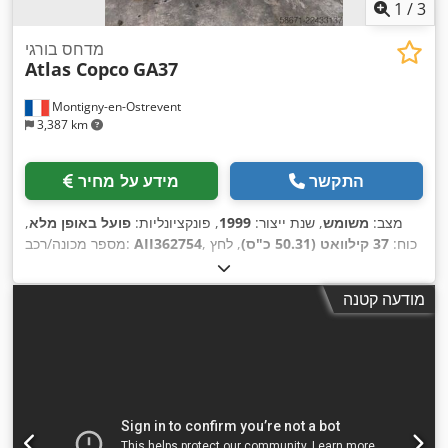
1
/
3
מדחס בורגי
Atlas Copco
GA37
Montigny-en-Ostrevent
3,387 km
התקשר
מידע על מחיר
מצב:
משומש
, שנת ייצור:
1999
, פונקציונליות:
פועל באופן מלא
,
, כוח:
37 קילוואט (50.31 כ"ס)
, לחץ
AII362754
מספר מכונה/רכב:
עבודה:
7 קורה
, ציוד:
לוחית זיהוי זמינה, מדחס, מערכת אוויר
,
דחוס
מודעה קטנה