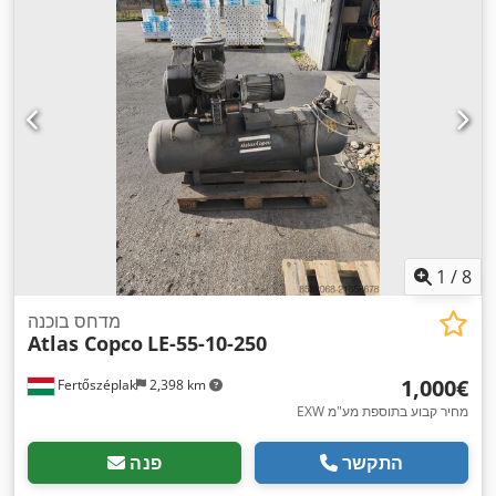
1
/
8
מדחס בוכנה
Atlas Copco
LE-55-10-250
‏1,000 ‏€
Fertőszéplak
2,398 km
EXW מחיר קבוע בתוספת מע"מ
התקשר
פנה