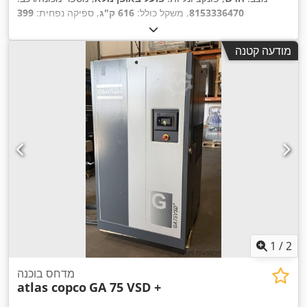
8153336470
, משקל כולל:
616 ק"ג
, ספיקה נפחית:
399
מ"ק/שעה
, לחץ (מינימום):
4 קורה
, לחץ (מרבי):
13 קורה
, רמת
, סוג קירור:
אוויר
, ציוד:
לוחית זיהוי זמינה,
67 דציבל (dB)
רעש:
מודעה קטנה
,
מייבש קירור, תיעוד / מדריך
1
/
2
מדחס בוכנה
atlas copco
GA 75 VSD +