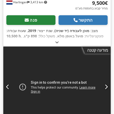
‏9,500 ‏€
Harlingen
3,413 km
מחיר קבוע בתוספת מע"מ
התקשר
פנה
מצב:
מוכן לעבודה (יד שניה)
, שנת ייצור:
2019
, שעות עבודה:
, פונקציונליות:
פועל באופן מלא
, משקל כולל:
898 ק"ג
,
10,500 h
כוח:
75 קילוואט (101.97 כ"ס)
, ספיקה נפחית:
476 מ"ק/שעה
,
לחץ (מרבי):
13 קורה
, סוג קירור:
אוויר
, ציוד:
לוחית זיהוי זמינה,
מודעה קטנה
,
תיעוד / מדריך