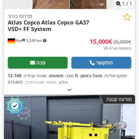
1
/
1
מדחס בורגי
Atlas Copco
Atlas Copco GA37
VSD+ FF System
‏15,000 ‏€
Kiel
3,249 km
‏25,000 ‏€
VB בתוספת מע"מ
התקשר
פנה
, פונקציונליות:
פועל באופן
12,100 h
מצב:
משומש
, שעות עבודה:
,
מלא
, מספר מכונה/רכב:
010460
מודעה קטנה