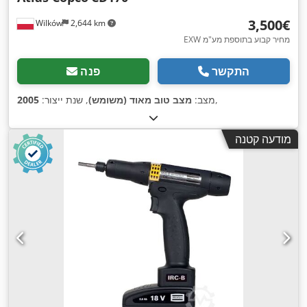
‏3,500 ‏€
Wilków
2,644 km
EXW מחיר קבוע בתוספת מע"מ
התקשר
פנה
,
מצב:
מצב טוב מאוד (משומש)
, שנת ייצור:
2005
מודעה קטנה