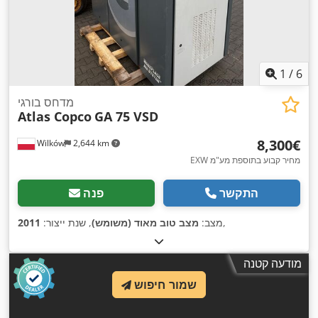
1
/
6
מדחס בורגי
Atlas Copco
GA 75 VSD
‏8,300 ‏€
Wilków
2,644 km
EXW מחיר קבוע בתוספת מע"מ
התקשר
פנה
,
מצב:
מצב טוב מאוד (משומש)
, שנת ייצור:
2011
מודעה קטנה
שמור חיפוש