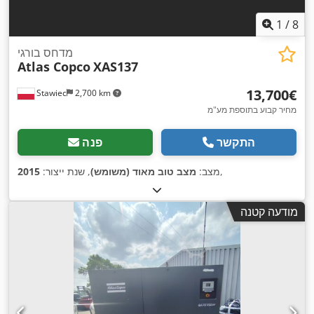
1
/
8
מדחס בורגי
Atlas Copco
XAS137
‏13,700 ‏€
Stawiec
2,700 km
מחיר קבוע בתוספת מע"מ
התקשר
פנה
,
מצב:
מצב טוב מאוד (משומש)
, שנת ייצור:
2015
מודעה קטנה