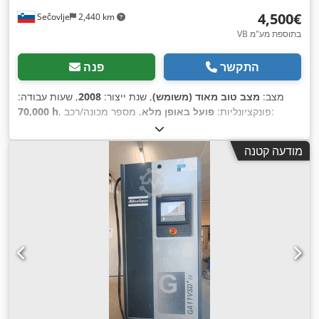
‏4,500 ‏€
Sečovlje
2,440 km
VB בתוספת מע"מ
התקשר
פנה
מצב:
מצב טוב מאוד (משומש)
, שנת ייצור:
2008
, שעות עבודה:
, מספר מכונה/רכב:
, פונקציונליות:
פועל באופן מלא
70,000 h
, אורך כולל:
976 מ"מ
, רוחב כולל:
595 מ"מ
, גובה כולל:
API161729
1,212 מ"מ
, קיבולת מיכל דלק:
500 ל
, לחץ עבודה:
10 קורה
, לחץ
מודעה קטנה
, סוג קירור:
אוויר
,
67 דציבל (dB)
(מינימום):
13 קורה
, רמת רעש:
,
ציוד:
מייבש קירור, תיעוד / מדריך