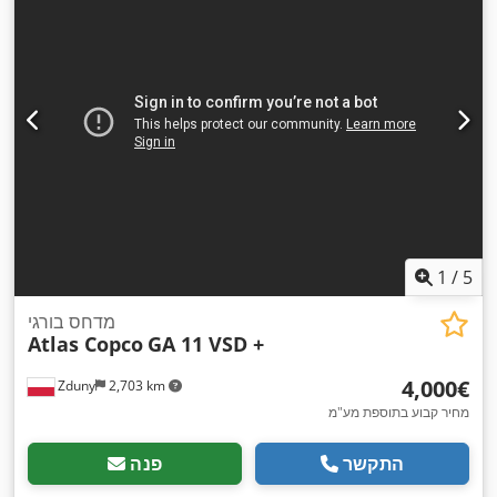
1
/
5
מדחס בורגי
Atlas Copco
GA 11 VSD +
‏4,000 ‏€
Zduny
2,703 km
מחיר קבוע בתוספת מע"מ
התקשר
פנה