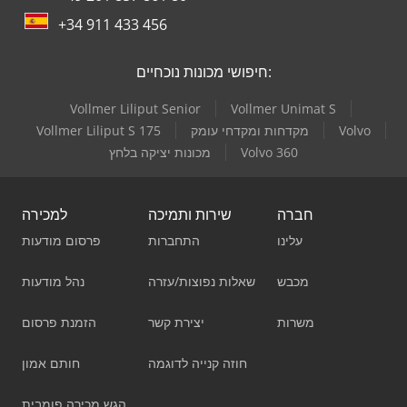
+34 911 433 456
חיפושי מכונות נוכחיים:
Vollmer Liliput Senior
Vollmer Unimat S
Volvo
מקדחות ומקדחי עומק
Vollmer Liliput S 175
Volvo 360
מכונות יציקה בלחץ
חברה
שירות ותמיכה
למכירה
עלינו
התחברות
פרסום מודעות
מכבש
שאלות נפוצות/עזרה
נהל מודעות
משרות
יצירת קשר
הזמנת פרסום
חוזה קנייה לדוגמה
חותם אמון
הגש מכירה פומבית