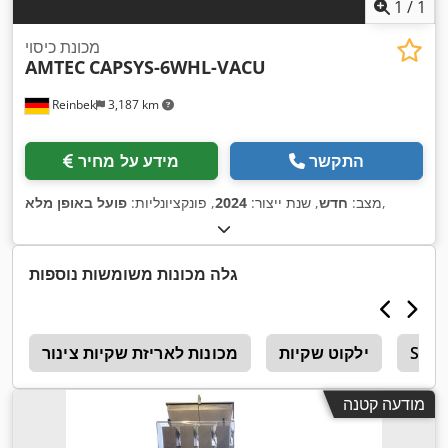
1
/
1
מכונת כיסוי
AMTEC
CAPSYS-6WHL-VACU
Reinbek
3,187 km
התקשר
מידע על מחיר
,
מצב:
חדש
, שנת ייצור:
2024
, פונקציונליות:
פועל באופן מלא
גלה מכונות משומשות נוספות
ילקוט שקיות
מכונות לאריזת שקיות צינור
מ
מודעה קטנה