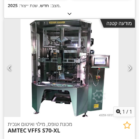
,
מצב:
חדש
, שנת ייצור:
2025
מודעה קטנה
1
/
1
מכונת טופס, מילוי ואיטום אנכית
AMTEC
VFFS S70-XL