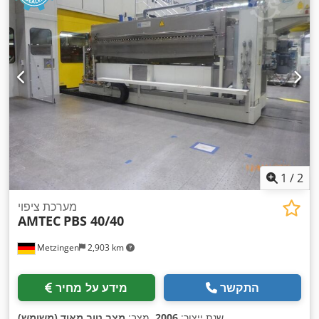
1
/
2
מערכת ציפוי
AMTEC
PBS 40/40
Metzingen
2,903 km
התקשר
מידע על מחיר
,
שנת ייצור:
2006
, מצב:
מצב טוב מאוד (משומש)