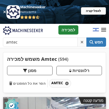
Machineseeker
לאפליקציה
בחינם בחנות
למכירה
חפש
משמש למכירה Amtec
(594)
רלוונטיות
מסנן
AMTEC
הסר את כל המסננים
מודעה קטנה