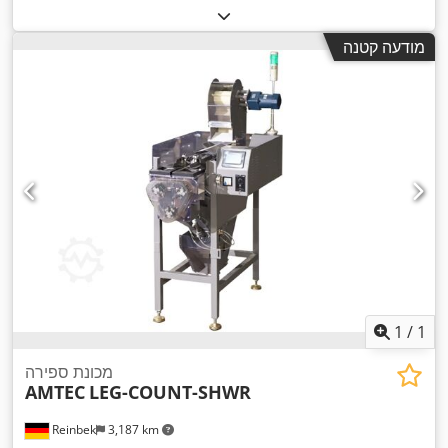
מודעה קטנה
1
/
1
מכונת ספירה
AMTEC
LEG-COUNT-SHWR
Reinbek
3,187 km