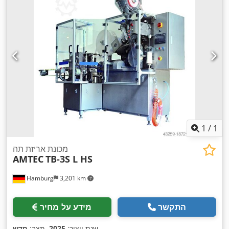
1
/
1
מכונת אריזת תה
AMTEC
TB-3S L HS
Hamburg
3,201 km
התקשר
מידע על מחיר
,
שנת ייצור:
2025
, מצב:
חדש