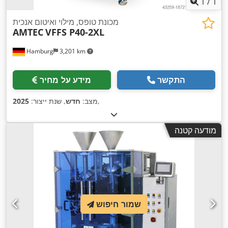
1
/
1
מכונת טופס, מילוי ואיטום אנכית
AMTEC
VFFS P40-2XL
Hamburg
3,201 km
התקשר
מידע על מחיר
,
מצב:
חדש
, שנת ייצור:
2025
מודעה קטנה
שמור חיפוש