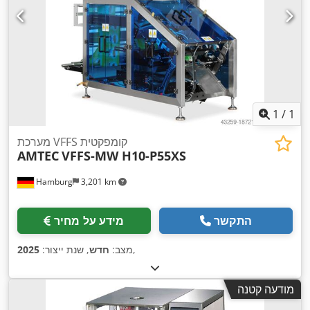
1
/
1
מערכת VFFS קומפקטית
AMTEC
VFFS-MW H10-P55XS
Hamburg
3,201 km
התקשר
מידע על מחיר
,
מצב:
חדש
, שנת ייצור:
2025
מודעה קטנה